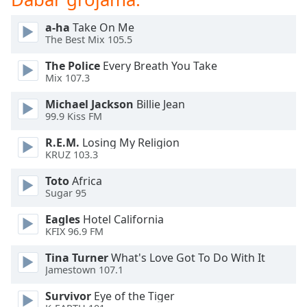
of
dialog
a-ha
Take On Me
window.
The Best Mix 105.5
Escape
will
The Police
Every Breath You Take
cancel
Mix 107.3
and
Michael Jackson
Billie Jean
close
99.9 Kiss FM
the
window.
R.E.M.
Losing My Religion
KRUZ 103.3
Text
Toto
Africa
Color
Sugar 95
Eagles
Hotel California
Opacity
KFIX 96.9 FM
Tina Turner
What's Love Got To Do With It
Text
Jamestown 107.1
Background
Color
Survivor
Eye of the Tiger