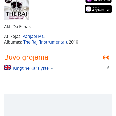
Remaining
Time
-
-:-
1x
Akh Da Eshara
Playback
Rate
Atlikėjas:
Panjabi MC
Albumas:
The Raj (Instrumental)
, 2010
Chapters
Chapters
Buvo grojama
Descriptions
6
Jungtinė Karalystė
descriptions
off
,
selected
Subtitles
subtitles
settings
,
opens