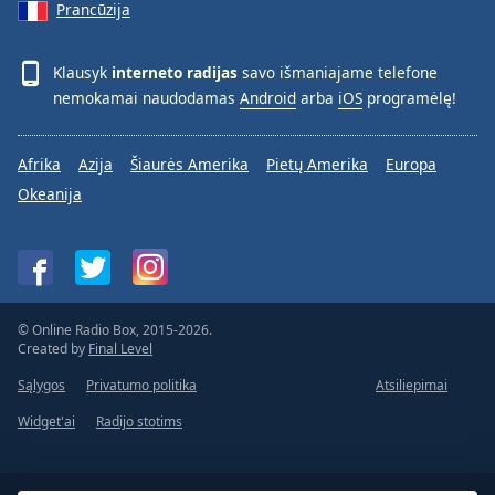
Prancūzija
Klausyk
interneto radijas
savo išmaniajame telefone
nemokamai naudodamas
Android
arba
iOS
programėlę!
Afrika
Azija
Šiaurės Amerika
Pietų Amerika
Europa
Okeanija
© Online Radio Box, 2015-2026.
Created by
Final Level
Sąlygos
Privatumo politika
Atsiliepimai
Widget'ai
Radijo stotims