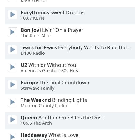
K-EARTH 101
Eurythmics
Sweet Dreams
Opacity
103.7 KEYN
Bon Jovi
Livin' On a Prayer
Caption
The Rock Altar
Area
Background
Tears for Fears
Everybody Wants To Rule the World
Color
D100 Radio
U2
With or Without You
Opacity
America's Greatest 80s Hits
Europe
The Final Countdown
Font
Starwave Family
Size
The Weeknd
Blinding Lights
Monroe County Radio
Text
Queen
Another One Bites the Dust
Edge
106.5 The Arch
Style
Haddaway
What Is Love