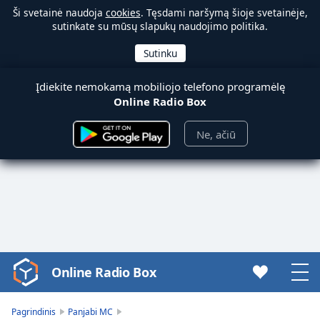
Ši svetainė naudoja
cookies
. Tęsdami naršymą šioje svetainėje,
sutinkate su mūsų slapukų naudojimo politika.
Įdiekite nemokamą mobiliojo telefono programėlę
Online Radio Box
Ne, ačiū
Online Radio Box
Video
Player
is
Pagrindinis
Panjabi MC