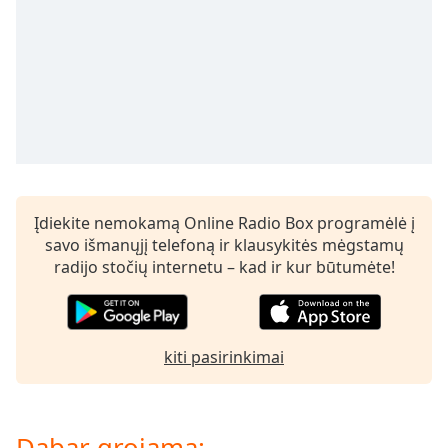
subtitles
settings
dialog
subtitles
off
,
selected
Audio
Track
Įdiekite nemokamą Online Radio Box programėlė į
Picture-
in-
savo išmanųjį telefoną ir klausykitės mėgstamų
Picture
radijo stočių internetu – kad ir kur būtumėte!
Fullscreen
This
is
a
kiti pasirinkimai
modal
window.
Beginning
Dabar grojama: