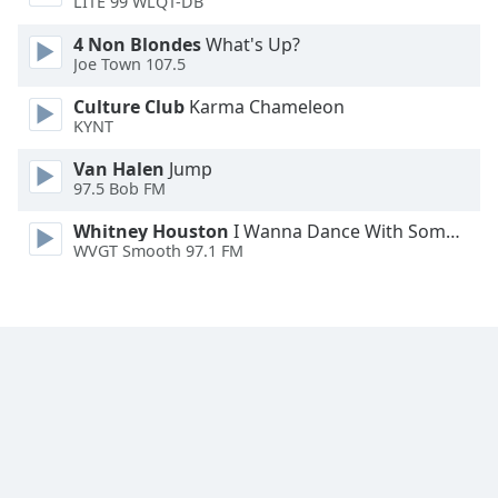
LITE 99 WLQT-DB
Font
Family
4 Non Blondes
What's Up?
Joe Town 107.5
Culture Club
Karma Chameleon
Reset
KYNT
Done
Close
Van Halen
Jump
Modal
97.5 Bob FM
Dialog
End
Whitney Houston
I Wanna Dance With Somebody
of
WVGT Smooth 97.1 FM
dialog
window.