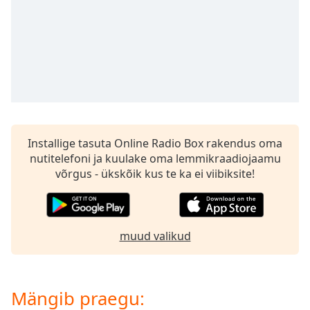
subtitles
settings
dialog
subtitles
off
,
selected
Audio
Track
Installige tasuta Online Radio Box rakendus oma
Picture-
in-
nutitelefoni ja kuulake oma lemmikraadiojaamu
Picture
võrgus - ükskõik kus te ka ei viibiksite!
Fullscreen
This
is
a
muud valikud
modal
window.
Beginning
Mängib praegu:
of