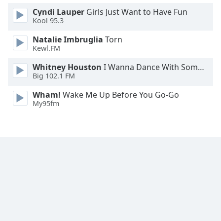
Family
Cyndi Lauper
Girls Just Want to Have Fun
Kool 95.3
Natalie Imbruglia
Torn
Reset
Kewl.FM
Done
Close
Whitney Houston
I Wanna Dance With Somebody
Modal
Big 102.1 FM
Dialog
End
Wham!
Wake Me Up Before You Go-Go
of
My95fm
dialog
window.