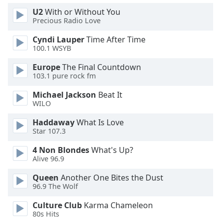
U2
With or Without You
Opacity
Precious Radio Love
Cyndi Lauper
Time After Time
Caption
100.1 WSYB
Area
Background
Europe
The Final Countdown
Color
103.1 pure rock fm
Michael Jackson
Beat It
Opacity
WILO
Haddaway
What Is Love
Font
Star 107.3
Size
4 Non Blondes
What's Up?
Alive 96.9
Text
Queen
Another One Bites the Dust
Edge
96.9 The Wolf
Style
Culture Club
Karma Chameleon
80s Hits
Font