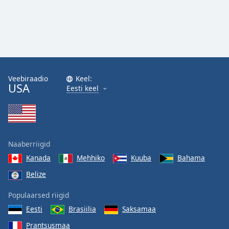
Veebiraadio
Keel:
USA
Eesti keel
Naaberriigid
Kanada
Mehhiko
Kuuba
Bahama
Belize
Populaarsed riigid
Eesti
Brasiilia
Saksamaa
Prantsusmaa