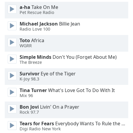
dialog
a-ha
Take On Me
window.
Pet Rescue Radio
Escape
will
Michael Jackson
Billie Jean
cancel
Radio Love 100
and
Toto
Africa
close
WGRR
the
window.
Simple Minds
Don't You (Forget About Me)
The Breeze
Text
Survivor
Eye of the Tiger
Color
K-Joy 98.3
Tina Turner
What's Love Got To Do With It
Opacity
Mix 96
Bon Jovi
Livin' On a Prayer
Text
Rock 97.7
Background
Color
Tears for Fears
Everybody Wants To Rule the World
Digi Radio New York