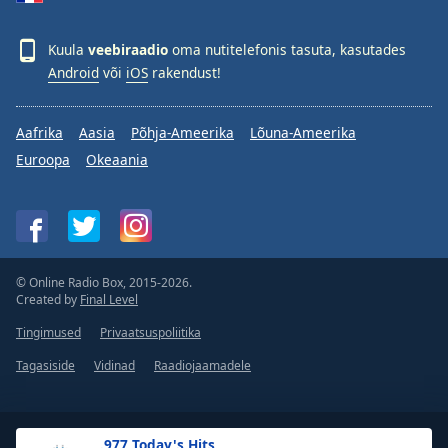
Kuula
veebiraadio
oma nutitelefonis tasuta, kasutades
Android
või
iOS
rakendust!
Aafrika
Aasia
Põhja-Ameerika
Lõuna-Ameerika
Euroopa
Okeaania
© Online Radio Box, 2015-2026.
Created by
Final Level
Tingimused
Privaatsuspoliitika
Tagasiside
Vidinad
Raadiojaamadele
.977 Today's Hits