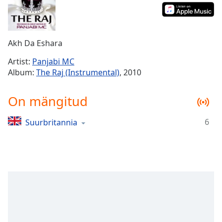
Time
-
-:-
1x
Akh Da Eshara
Playback
Rate
Artist:
Panjabi MC
Album:
The Raj (Instrumental)
, 2010
Chapters
Chapters
On mängitud
Descriptions
6
Suurbritannia
descriptions
off
,
selected
Subtitles
subtitles
settings
,
opens