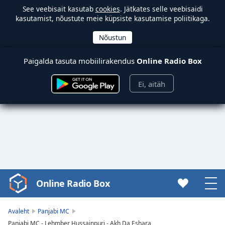
See veebisait kasutab
cookies
. Jätkates selle veebisaidi
kasutamist, nõustute meie küpsiste kasutamise poliitikaga.
Paigalda tasuta mobiilirakendus
Online Radio Box
Ei, aitäh
Online Radio Box
Video
Player
is
Avaleht
Panjabi MC
loading.
Panjabi MC - Lehmber Hussainpuri - Akh Da Eshara