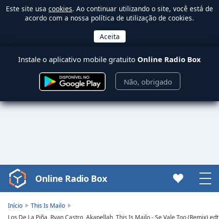
Este site usa
cookies
. Ao continuar utilizando o site, você está de
acordo com a nossa política de utilização de cookies.
Instale o aplicativo mobile gratuito
Online Radio Box
Não, obrigado
Online Radio Box
Video
Player
is
Início
This Is Mailo
loading.
Los De La Piña, Ryan Castro, Akapellah, This Is Mailo - Se Vale Too (Remix) edt