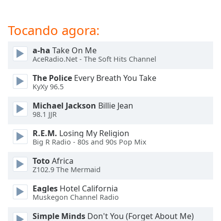
dialog
window.
Tocando agora:
Escape
will
cancel
a-ha
Take On Me
and
AceRadio.Net - The Soft Hits Channel
close
The Police
Every Breath You Take
the
KyXy 96.5
window.
Michael Jackson
Billie Jean
Text
98.1 JJR
Color
R.E.M.
Losing My Religion
Big R Radio - 80s and 90s Pop Mix
Opacity
Toto
Africa
Z102.9 The Mermaid
Text
Eagles
Hotel California
Background
Muskegon Channel Radio
Color
Simple Minds
Don't You (Forget About Me)