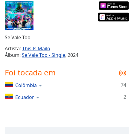
Time
-
-:-
1x
Playback
Rate
Se Vale Too
Chapters
Artista:
This Is Mailo
Álbum:
Se Vale Too - Single
, 2024
Chapters
Descriptions
Foi tocada em
descriptions
74
Colômbia
off
,
selected
2
Ecuador
Subtitles
subtitles
settings
,
opens