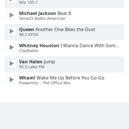
Mix 105.1
Family
Michael Jackson
Beat It
Serie25 Radio American
Reset
Queen
Another One Bites the Dust
Done
98.5 KFOX
Close
Modal
Whitney Houston
I Wanna Dance With Somebody
Dialog
ClayRadio
End
of
Van Halen
Jump
dialog
93.5 Lake FM
window.
Wham!
Wake Me Up Before You Go-Go
Powerhitz - The Office Mix