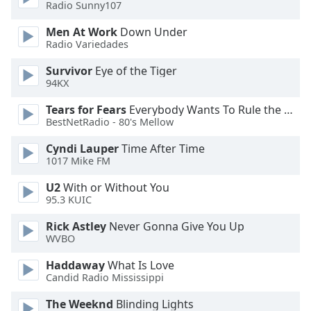
Radio Sunny107
Opacity
Men At Work
Down Under
Radio Variedades
Caption
Survivor
Eye of the Tiger
Area
94KX
Background
Color
Tears for Fears
Everybody Wants To Rule the World
BestNetRadio - 80's Mellow
Opacity
Cyndi Lauper
Time After Time
1017 Mike FM
Font
U2
With or Without You
Size
95.3 KUIC
Rick Astley
Never Gonna Give You Up
Text
WVBO
Edge
Haddaway
What Is Love
Style
Candid Radio Mississippi
The Weeknd
Blinding Lights
Font