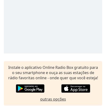
subtitles
settings
dialog
subtitles
off
,
selected
Audio
Track
Picture-
in-
Picture
Fullscreen
This
Instale o aplicativo Online Radio Box gratuito para
is
o seu smartphone e ouça as suas estações de
a
rádio favoritas online - onde quer que você esteja!
modal
window.
Beginning
outras opções
of