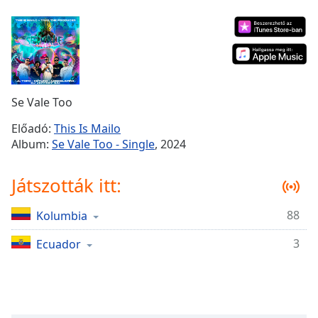
Remaining
Time
-
-:-
1x
Playback
Rate
Se Vale Too
Chapters
Előadó:
This Is Mailo
Album:
Se Vale Too - Single
, 2024
Chapters
Descriptions
Játszották itt:
descriptions
88
Kolumbia
off
,
selected
3
Ecuador
Subtitles
subtitles
settings
,