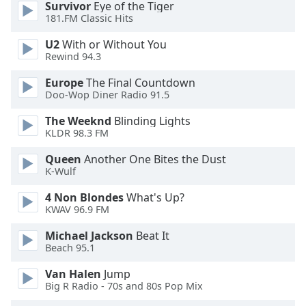
Survivor
Eye of the Tiger
181.FM Classic Hits
Opacity
U2
With or Without You
Rewind 94.3
Caption
Europe
The Final Countdown
Area
Doo-Wop Diner Radio 91.5
Background
Color
The Weeknd
Blinding Lights
KLDR 98.3 FM
Opacity
Queen
Another One Bites the Dust
K-Wulf
Font
4 Non Blondes
What's Up?
Size
KWAV 96.9 FM
Michael Jackson
Beat It
Text
Beach 95.1
Edge
Van Halen
Jump
Style
Big R Radio - 70s and 80s Pop Mix