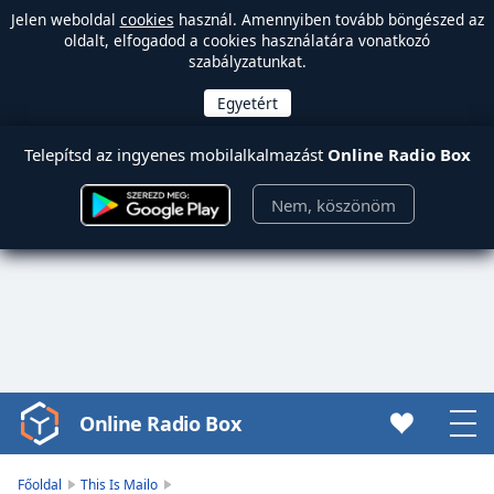
Jelen weboldal
cookies
használ. Amennyiben tovább böngészed az
oldalt, elfogadod a cookies használatára vonatkozó
szabályzatunkat.
Telepítsd az ingyenes mobilalkalmazást
Online Radio Box
Nem, köszönöm
Online Radio Box
Video
Player
is
Főoldal
This Is Mailo