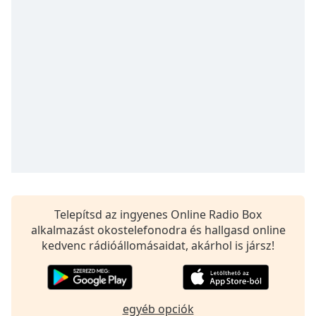
opens
subtitles
settings
dialog
subtitles
off
,
selected
Audio
Track
Picture-
in-
Picture
Fullscreen
This
Telepítsd az ingyenes Online Radio Box
is
alkalmazást okostelefonodra és hallgasd online
a
kedvenc rádióállomásaidat, akárhol is jársz!
modal
window.
Beginning
egyéb opciók