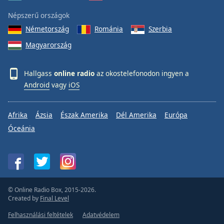
Népszerű országok
Németország
Románia
Szerbia
Magyarország
Hallgass
online radio
az okostelefonodon ingyen a
Android
vagy
iOS
Afrika
Ázsia
Észak Amerika
Dél Amerika
Európa
Óceánia
© Online Radio Box, 2015-2026.
Created by
Final Level
Felhasználási feltételek
Adatvédelem