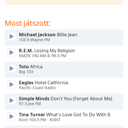
of
dialog
window.
Most játszott:
Escape
will
cancel
Michael Jackson
Billie Jean
and
103.9 Wayne FM
close
R.E.M.
Losing My Religion
the
KMZN 740 AM & 99.5 FM
window.
Toto
Africa
Text
Big 103
Color
Eagles
Hotel California
Pacific Coast Radio
Opacity
Simple Minds
Don't You (Forget About Me)
97.3 Joe FM
Text
Tina Turner
What's Love Got To Do With It
Background
Kool 103.9 FM - KGNT
Color