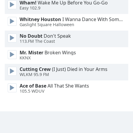
Wham!
Wake Me Up Before You Go-Go
Font
Easy 102.9
Family
Whitney Houston
I Wanna Dance With Somebody
Gaslight Square Halloween
Reset
No Doubt
Don't Speak
Done
113.FM The Coast
Close
Modal
Mr. Mister
Broken Wings
Dialog
KKNX
End
of
Cutting Crew
(I Just) Died in Your Arms
dialog
WLKM 95.9 FM
window.
Ace of Base
All That She Wants
105.5 WDUV