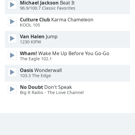
Michael Jackson
Beat It
Font
96.9/100.7 Classic Favorites
Family
Culture Club
Karma Chameleon
KOOL 105
Reset
Van Halen
Jump
Done
1230 KIFW
Close
Modal
Wham!
Wake Me Up Before You Go-Go
Dialog
The Eagle 102.1
End
of
Oasis
Wonderwall
dialog
103.3 The Edge
window.
No Doubt
Don't Speak
Big R Radio - The Love Channel