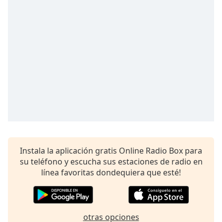
opens
subtitles
settings
dialog
subtitles
off
,
selected
Audio
Track
Picture-
in-
Picture
Fullscreen
This
Instala la aplicación gratis Online Radio Box para
is
su teléfono y escucha sus estaciones de radio en
a
línea favoritas dondequiera que esté!
modal
window.
Beginning
otras opciones