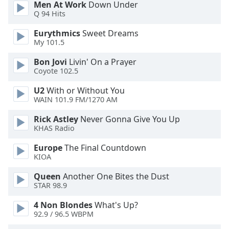
Men At Work
Down Under
Q 94 Hits
Opacity
Eurythmics
Sweet Dreams
My 101.5
Caption
Bon Jovi
Livin' On a Prayer
Area
Coyote 102.5
Background
Color
U2
With or Without You
WAIN 101.9 FM/1270 AM
Opacity
Rick Astley
Never Gonna Give You Up
KHAS Radio
Font
Europe
The Final Countdown
Size
KIOA
Queen
Another One Bites the Dust
Text
STAR 98.9
Edge
4 Non Blondes
What's Up?
Style
92.9 / 96.5 WBPM