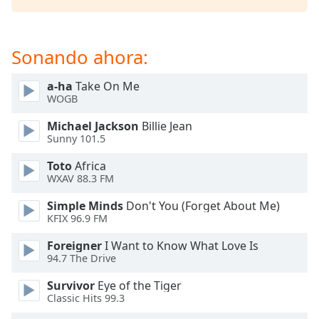
of
dialog
window.
Sonando ahora:
Escape
will
cancel
a-ha
Take On Me
and
WOGB
close
Michael Jackson
Billie Jean
the
Sunny 101.5
window.
Toto
Africa
Text
WXAV 88.3 FM
Color
Simple Minds
Don't You (Forget About Me)
KFIX 96.9 FM
Opacity
Foreigner
I Want to Know What Love Is
94.7 The Drive
Text
Survivor
Eye of the Tiger
Background
Classic Hits 99.3
Color