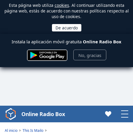
Esta página web utiliza
cookies
. Al continuar utilizando esta
página web, estás de acuerdo con nuestras políticas respecto al
uso de cookies.
Instala la aplicación móvil gratuita
Online Radio Box
No, gracias
Online Radio Box
Video
Player
is
Al inicio
This Is Mailo