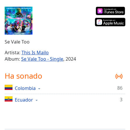
Remaining
Time
-
-:-
1x
Playback
Rate
Se Vale Too
Chapters
Artista:
This Is Mailo
Album:
Se Vale Too - Single
, 2024
Chapters
Descriptions
Ha sonado
descriptions
86
Colombia
off
,
selected
3
Ecuador
Subtitles
subtitles
settings
,