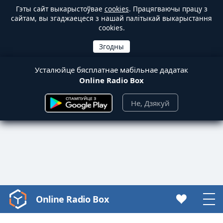
Гэты сайт выкарыстоўвае
cookies
. Працягваючы працу з
сайтам, вы згаджаецеся з нашай палітыкай выкарыстання
cookies.
Усталюйце бясплатнае мабільнае дадатак
Online Radio Box
Не, Дзякуй
Online Radio Box
Video
Player