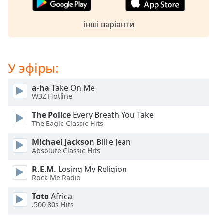
Beginning
of
dialog
інші варіанти
window.
Escape
will
У эфіры:
cancel
and
close
a-ha
Take On Me
the
W3Z Hotline
window.
The Police
Every Breath You Take
The Eagle Classic Hits
Text
Color
Michael Jackson
Billie Jean
Absolute Classic Hits
Opacity
R.E.M.
Losing My Religion
Rock Me Radio
Toto
Africa
Text
.500 80s Hits
Background