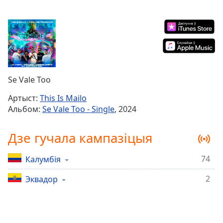
Remaining
Time
-
-:-
1x
Playback
Rate
Se Vale Too
Chapters
Артыст:
This Is Mailo
Альбом:
Se Vale Too - Single
, 2024
Chapters
Descriptions
Дзе гучала кампазіцыя
descriptions
74
Калумбія
off
,
selected
2
Эквадор
Subtitles
subtitles
settings
,