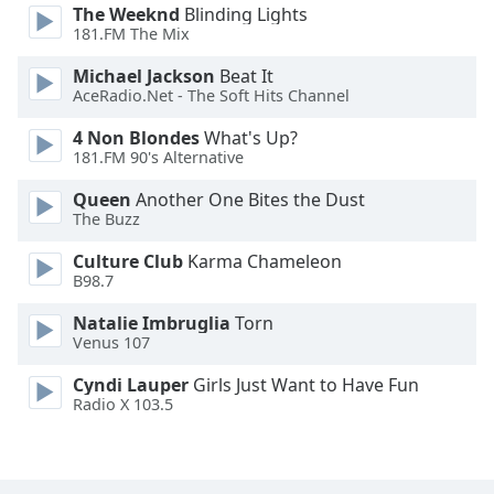
The Weeknd
Blinding Lights
181.FM The Mix
Font
Family
Michael Jackson
Beat It
AceRadio.Net - The Soft Hits Channel
Reset
4 Non Blondes
What's Up?
Done
181.FM 90's Alternative
Close
Modal
Queen
Another One Bites the Dust
Dialog
The Buzz
End
of
Culture Club
Karma Chameleon
B98.7
dialog
window.
Natalie Imbruglia
Torn
Venus 107
Cyndi Lauper
Girls Just Want to Have Fun
Radio X 103.5