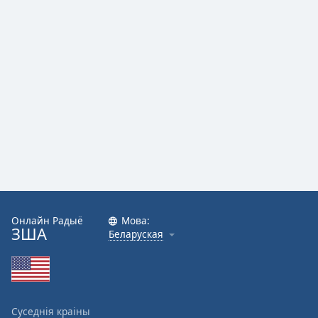
Онлайн Радыё
Мова:
ЗША
Беларуская
Суседнія краіны