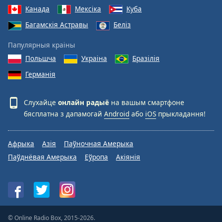
Канада
Мексіка
Куба
Багамскія Астравы
Беліз
Папулярныя краіны
Польшча
Украіна
Бразілія
Германія
Слухайце
онлайн радыё
на вашым смартфоне
бясплатна з дапамогай
Android
або
iOS
прыкладання!
Афрыка
Азія
Паўночная Амерыка
Паўднёвая Амерыка
Еўропа
Акіянія
© Online Radio Box, 2015-2026.