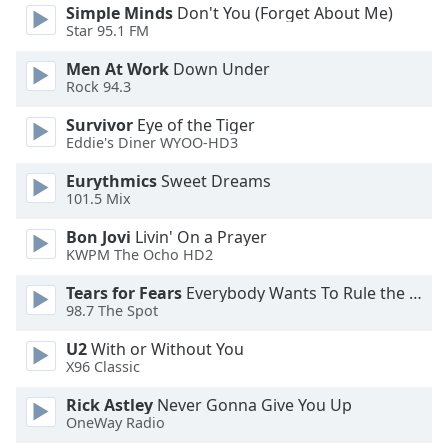
Color
Simple Minds
Don't You (Forget About Me)
Star 95.1 FM
Opacity
Men At Work
Down Under
Rock 94.3
Caption
Survivor
Eye of the Tiger
Area
Eddie's Diner WYOO-HD3
Background
Eurythmics
Sweet Dreams
Color
101.5 Mix
Bon Jovi
Livin' On a Prayer
Opacity
KWPM The Ocho HD2
Tears for Fears
Everybody Wants To Rule the World
Font
98.7 The Spot
Size
U2
With or Without You
X96 Classic
Text
Edge
Rick Astley
Never Gonna Give You Up
Style
OneWay Radio