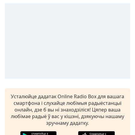
opens
subtitles
settings
dialog
subtitles
off
,
selected
Audio
Track
Picture-
in-
Picture
Fullscreen
This
Усталюйце дадатак Online Radio Box для вашага
is
смартфона і слухайце любімыя радыёстанцыі
a
онлайн, дзе б вы ні знаходзіліся! Цяпер ваша
modal
любімае радыё ў вас у кішэні, дзякуючы нашаму
window.
зручнаму дадатку.