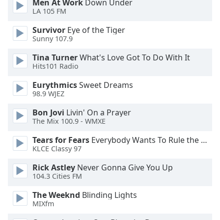
Men At Work
Down Under
LA 105 FM
Opacity
Survivor
Eye of the Tiger
Sunny 107.9
Caption
Tina Turner
What's Love Got To Do With It
Area
Hits101 Radio
Background
Color
Eurythmics
Sweet Dreams
98.9 WJEZ
Opacity
Bon Jovi
Livin' On a Prayer
The Mix 100.9 - WMXE
Font
Tears for Fears
Everybody Wants To Rule the World
KLCE Classy 97
Size
Rick Astley
Never Gonna Give You Up
104.3 Cities FM
Text
Edge
The Weeknd
Blinding Lights
Style
MIXfm