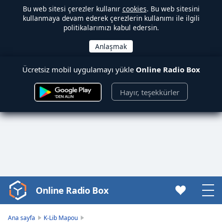
Bu web sitesi çerezler kullanır
cookies
. Bu web sitesini
kullanmaya devam ederek çerezlerin kullanımı ile ilgili
politikalarımızı kabul edersin.
Ücretsiz mobil uygulamayı yükle
Online Radio Box
Hayır, teşekkürler
Online Radio Box
Video
Player
is
Ana sayfa
K-Lib Mapou