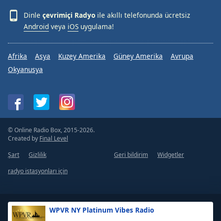
Dinle
çevrimiçi Radyo
ile akıllı telefonunda ücretsiz
Android
veya
iOS
uygulama!
Afrika
Asya
Kuzey Amerika
Güney Amerika
Avrupa
Okyanusya
© Online Radio Box, 2015-2026.
Created by
Final Level
Şart
Gizlilik
Geri bildirim
Widgetler
radyo istasyonları için
WPVR NY Platinum Vibes Radio