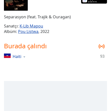
Remaining
Time
-
-:-
Separasyon (feat. Trajik & Ouragan)
1x
Sanatçı:
K-Lib Mapou
Playback
Albüm:
Pou Listwa
, 2022
Rate
Chapters
Burada çalındı
Chapters
93
Haiti
Descriptions
descriptions
off
,
selected
Subtitles
subtitles
settings
,