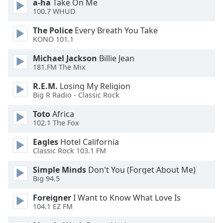
a-ha
Take On Me
of
100.7 WHUD
dialog
window.
The Police
Every Breath You Take
Escape
KONO 101.1
will
Michael Jackson
Billie Jean
cancel
181.FM The Mix
and
close
R.E.M.
Losing My Religion
the
Big R Radio - Classic Rock
window.
Toto
Africa
102.1 The Fox
Text
Color
Eagles
Hotel California
Classic Rock 103.1 FM
Opacity
Simple Minds
Don't You (Forget About Me)
Big 94.5
Text
Foreigner
I Want to Know What Love Is
Background
104.1 EZ FM
Color