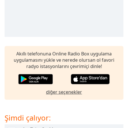
opens
subtitles
settings
dialog
subtitles
off
,
selected
Audio
Akıllı telefonuna Online Radio Box uygulama
Track
uygulamasını yükle ve nerede olursan ol favori
Picture-
radyo istasyonlarını çevrimiçi dinle!
in-
Picture
Fullscreen
This
is
diğer seçenekler
a
modal
window.
Şimdi çalıyor:
Beginning