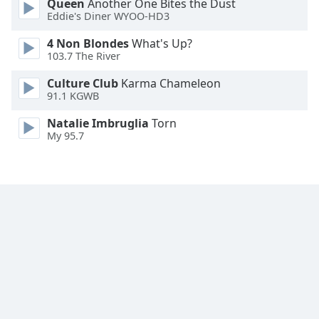
Queen
Another One Bites the Dust
Font
Eddie's Diner WYOO-HD3
Family
4 Non Blondes
What's Up?
103.7 The River
Reset
Culture Club
Karma Chameleon
Done
91.1 KGWB
Close
Modal
Natalie Imbruglia
Torn
Dialog
My 95.7
End
of
dialog
window.