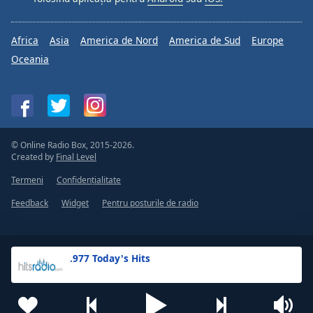
Africa
Asia
America de Nord
America de Sud
Europe
Oceania
© Online Radio Box, 2015-2026.
Created by
Final Level
Termeni
Confidențialitate
Feedback
Widget
Pentru posturile de radio
.977 Today's Hits