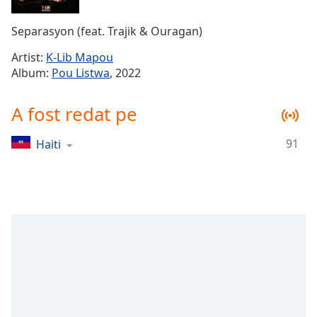
Remaining
Time
-
Separasyon (feat. Trajik & Ouragan)
-:-
Artist:
K-Lib Mapou
1x
Album:
Pou Listwa
, 2022
Playback
Rate
A fost redat pe
Chapters
91
Haiti
Chapters
Descriptions
descriptions
off
,
selected
Subtitles
subtitles
settings
,