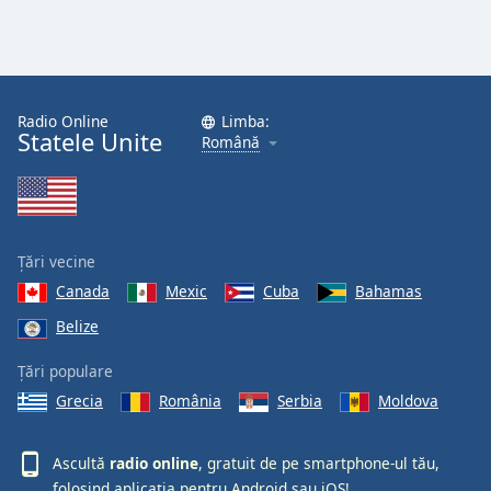
Radio Online
Limba:
Statele Unite
Română
Țări vecine
Canada
Mexic
Cuba
Bahamas
Belize
Țări populare
Grecia
România
Serbia
Moldova
Ascultă
radio online
, gratuit de pe smartphone-ul tău,
folosind aplicația pentru
Android
sau
iOS!