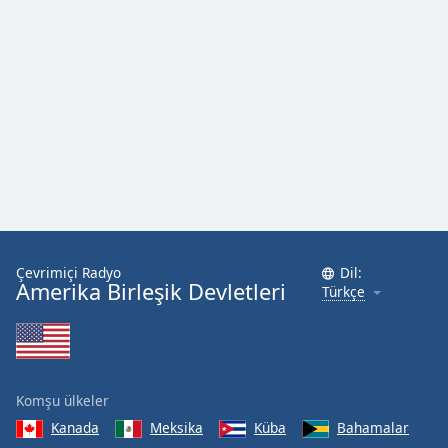
Font
Family
Reset
Done
Close
Modal
Dialog
End
of
dialog
window.
Çevrimiçi Radyo
Dil:
Amerika Birleşik Devletleri
Türkçe
Komşu ülkeler
Kanada
Meksika
Küba
Bahamalar