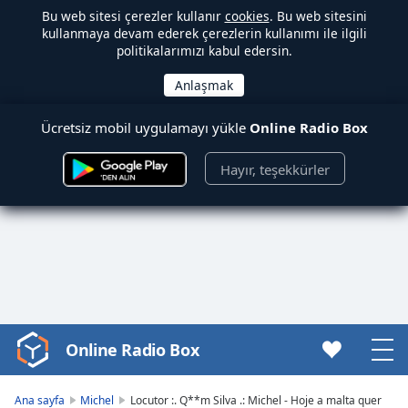
Bu web sitesi çerezler kullanır
cookies
. Bu web sitesini
kullanmaya devam ederek çerezlerin kullanımı ile ilgili
politikalarımızı kabul edersin.
Ücretsiz mobil uygulamayı yükle
Online Radio Box
Hayır, teşekkürler
Online Radio Box
Video
Player
is
Ana sayfa
Michel
Locutor :. Q**m Silva .: Michel - Hoje a malta quer