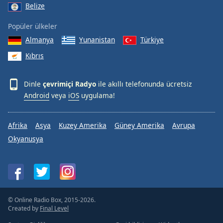
Belize
Popüler ülkeler
Almanya
Yunanistan
Türkiye
Kıbrıs
Dinle
çevrimiçi Radyo
ile akıllı telefonunda ücretsiz
Android
veya
iOS
uygulama!
Afrika
Asya
Kuzey Amerika
Güney Amerika
Avrupa
Okyanusya
© Online Radio Box, 2015-2026.
Created by
Final Level