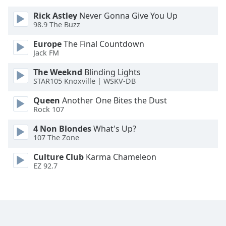
Rick Astley
Never Gonna Give You Up
Opacity
98.9 The Buzz
Europe
The Final Countdown
Caption
Jack FM
Area
The Weeknd
Blinding Lights
Background
STAR105 Knoxville | WSKV-DB
Color
Queen
Another One Bites the Dust
Rock 107
Opacity
4 Non Blondes
What's Up?
107 The Zone
Font
Size
Culture Club
Karma Chameleon
EZ 92.7
Text
Edge
Style