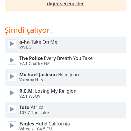
opens
diğer seçenekler
subtitles
settings
dialog
subtitles
Şimdi çalıyor:
off
,
selected
a-ha
Take On Me
WVBO
Audio
Track
The Police
Every Breath You Take
97.1 Charlie FM
Picture-
in-
Michael Jackson
Billie Jean
Picture
Yummy Hits
Fullscreen
This
R.E.M.
Losing My Religion
is
92.1 WSQV
a
modal
Toto
Africa
107.7 The Lake
window.
Eagles
Hotel California
Beginning
Wheelz 104.5 FM