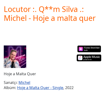
loading.
Locutor :. Q**m Silva .:
Play
Video
Michel - Hoje a malta quer
Play
Skip
Backward
Skip
Forward
Mute
Current
Time
0:00
/
Duration
-:-
Loaded
:
0.00%
Hoje a Malta Quer
Stream
Type
LIVE
Sanatçı:
Michel
Seek to
Albüm:
Hoje a Malta Quer - Single
, 2022
live,
currently
behind
live
LIVE