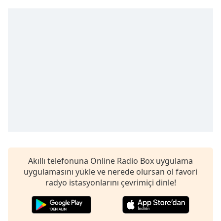
Remaining
Time
-
-:-
1x
Playback
Rate
Chapters
Chapters
Descriptions
descriptions
off
,
Akıllı telefonuna Online Radio Box uygulama
selected
uygulamasını yükle ve nerede olursan ol favori
Subtitles
radyo istasyonlarını çevrimiçi dinle!
subtitles
settings
,