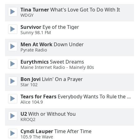
of
dialog
Tina Turner
What's Love Got To Do With It
WDGY
window.
Escape
Survivor
Eye of the Tiger
will
Sunny 98.1 FM
cancel
and
Men At Work
Down Under
close
Pyrate Radio
the
Eurythmics
Sweet Dreams
window.
Maine Internet Radio - Mainely 80s
Text
Bon Jovi
Livin' On a Prayer
Color
Star 102
Tears for Fears
Everybody Wants To Rule the World
Alice 104.9
Opacity
U2
With or Without You
KROQ2
Text
Background
Cyndi Lauper
Time After Time
Color
105.9 The Wave