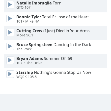
Natalie Imbruglia
Torn
Opacity
GTO 107
Bonnie Tyler
Total Eclipse of the Heart
Caption
1017 Mike FM
Area
Cutting Crew
(I Just) Died in Your Arms
Background
More 96.1
Color
Bruce Springsteen
Dancing In the Dark
The Rock
Opacity
Bryan Adams
Summer Of '69
107.3 The Drive
Font
Size
Starship
Nothing's Gonna Stop Us Now
WQRK 105.5
Text
Edge
Style
Font