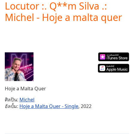
Locutor :. Q**m Silva .:
Play
Video
Michel - Hoje a malta quer
Play
Skip
Backward
Skip
Forward
Mute
Current
Time
0:00
/
Duration
-:-
Loaded
:
0.00%
Hoje a Malta Quer
Stream
Type
LIVE
ศิลปิน:
Michel
Seek to
อัลบั้ม:
Hoje a Malta Quer - Single
, 2022
live,
currently
behind
live
LIVE
Remaining