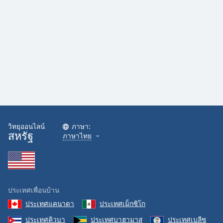
Family
Reset
Done
Close
Modal
Dialog
End
of
dialog
window.
วิทยุออนไลน์
ภาษา:
สหรัฐ
ภาษาไทย
ประเทศเพื่อนบ้าน
ประเทศแคนาดา
ประเทศเม็กซิโก
ประเทศคิวบา
ประเทศบาฮามาส
ประเทศเบลีซ