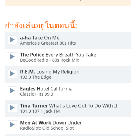
subtitles
settings
dialog
subtitles
กำลังเล่นอยู่ในตอนนี้:
off
,
selected
a-ha
Take On Me
America's Greatest 80s Hits
Audio
Track
The Police
Every Breath You Take
BeGoodRadio - 80s Rock Mix
Picture-
in-
R.E.M.
Losing My Religion
Picture
103.3 The Edge
Fullscreen
This
Eagles
Hotel California
is
Classic Hits 99.3
a
modal
Tina Turner
What's Love Got To Do With It
101.3 107.1 Jack FM
window.
Men At Work
Down Under
Beginning
RadioSlot: Old School Slot
of