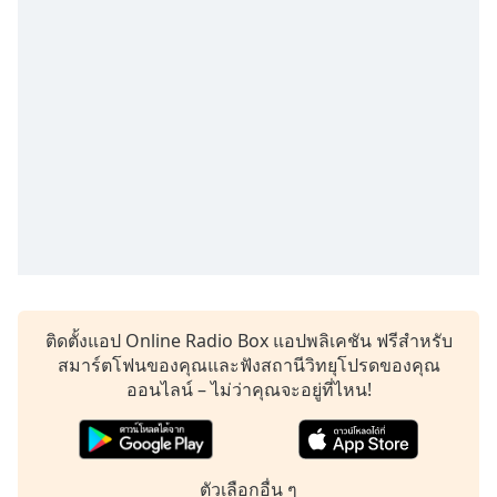
Time
-
-:-
1x
Playback
Rate
Chapters
Chapters
Descriptions
descriptions
off
,
ติดตั้งแอป Online Radio Box แอปพลิเคชัน ฟรีสำหรับ
selected
สมาร์ตโฟนของคุณและฟังสถานีวิทยุโปรดของคุณ
Subtitles
ออนไลน์ – ไม่ว่าคุณจะอยู่ที่ไหน!
subtitles
settings
,
opens
ตัวเลือกอื่น ๆ