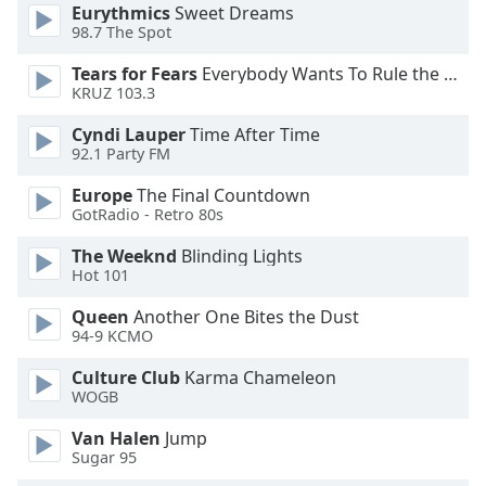
dialog
Eurythmics
Sweet Dreams
98.7 The Spot
window.
Escape
Tears for Fears
Everybody Wants To Rule the World
will
KRUZ 103.3
cancel
and
Cyndi Lauper
Time After Time
close
92.1 Party FM
the
Europe
The Final Countdown
window.
GotRadio - Retro 80s
Text
The Weeknd
Blinding Lights
Color
Hot 101
Queen
Another One Bites the Dust
94-9 KCMO
Opacity
Culture Club
Karma Chameleon
WOGB
Text
Background
Van Halen
Jump
Color
Sugar 95