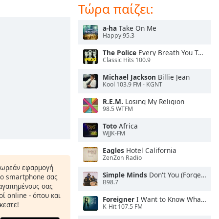
Τώρα παίζει:
a-ha
Take On Me
Happy 95.3
The Police
Every Breath You Take
Classic Hits 100.9
Michael Jackson
Billie Jean
Kool 103.9 FM - KGNT
R.E.M.
Losing My Religion
98.5 WTFM
Toto
Africa
WJJK-FM
Eagles
Hotel California
ZenZon Radio
δωρεάν εφαρμογή
Simple Minds
Don't You (Forget About Me)
το smartphone σας
B98.7
 αγαπημένους σας
ί online - όπου και
Foreigner
I Want to Know What Love Is
κεστε!
K-Hit 107.5 FM