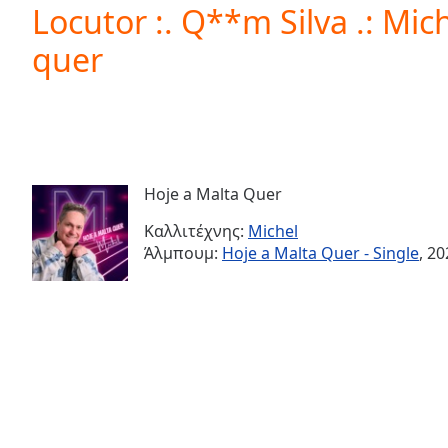
Current
Locutor :. Q**m Silva .: Mic
Time
0:00
quer
/
Duration
-:-
Loaded
:
0.00%
0:00
Stream
Type
LIVE
Hoje a Malta Quer
Seek to
live,
Καλλιτέχνης:
Michel
currently
Άλμπουμ:
Hoje a Malta Quer - Single
, 2
behind
live
LIVE
Remaining
Time
-
-:-
1x
Playback
Rate