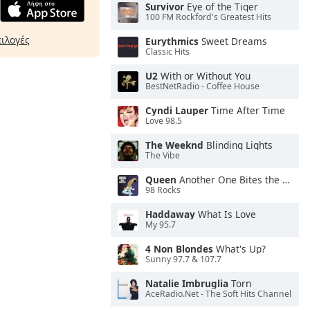
Survivor
Eye of the Tiger
100 FM Rockford's Greatest Hits
πιλογές
Eurythmics
Sweet Dreams
Classic Hits
U2
With or Without You
BestNetRadio - Coffee House
Cyndi Lauper
Time After Time
Love 98.5
The Weeknd
Blinding Lights
The Vibe
Queen
Another One Bites the Dust
98 Rocks
Haddaway
What Is Love
My 95.7
4 Non Blondes
What's Up?
Sunny 97.7 & 107.7
Natalie Imbruglia
Torn
AceRadio.Net - The Soft Hits Channel