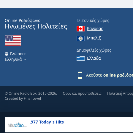
the
window.
Online Ραδιόφωνο
Γειτονικές χώρες
Ηνωμένες Πολιτείες
Text
Καναδάς
Color
Μπελίζ
Opacity
Δημοφιλείς χώρες
Γλώσσα:
Ελλάδα
Ελληνικά
Text
Background
Ακούστε
online ραδιό
Color
© Online Radio Box, 2015-2026.
Όροι και προϋποθέσεις
Πολιτική Απορ
Opacity
Created by
Final Level
Caption
Area
.977 Today's Hits
Background