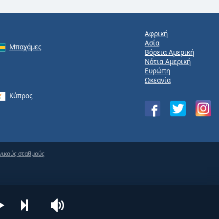
Αφρική
Ασία
Μπαχάμες
Βόρεια Αμερική
Νότια Αμερική
Ευρώπη
Ωκεανία
Κύπρος
νικούς σταθμούς