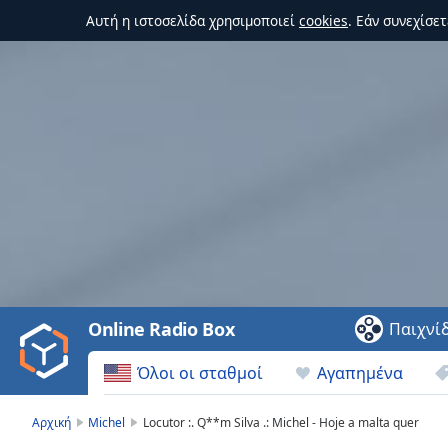
Αυτή η ιστοσελίδα χρησιμοποιεί
cookies
. Εάν συνεχίσε
Video
Player
is
loading.
Play
Video
Online Radio Box
Παιχνί
Play
Skip
Όλοι οι σταθμοί
Αγαπημένα
Backward
Skip
Forward
Αρχική
Michel
Locutor :. Q**m Silva .: Michel - Hoje a malta quer
Mute