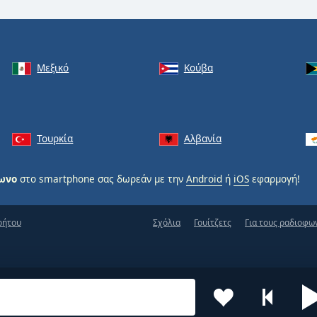
Μεξικό
Κούβα
Τουρκία
Αλβανία
φωνο
στο smartphone σας δωρεάν με την
Android
ή
iOS
εφαρμογή!
ρήτου
Σχόλια
Γουίτζετς
Για τους ραδιοφω