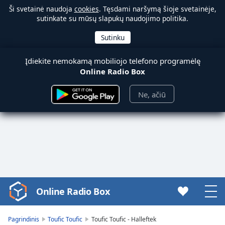
Ši svetainė naudoja
cookies
. Tęsdami naršymą šioje svetainėje,
sutinkate su mūsų slapukų naudojimo politika.
Įdiekite nemokamą mobiliojo telefono programėlę
Online Radio Box
Ne, ačiū
Online Radio Box
Video
Player
is
Pagrindinis
Toufic Toufic
Toufic Toufic - Halleftek