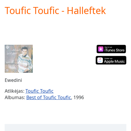
loading.
Toufic Toufic - Halleftek
Play
Video
Play
Skip
Backward
Skip
Forward
Mute
Current
Time
0:00
/
Duration
-:-
Ewedini
Loaded
:
0.00%
Atlikėjas:
Toufic Toufic
Stream
Albumas:
Best of Toufic Toufic
, 1996
Type
LIVE
Seek to
live,
currently
behind
live
LIVE