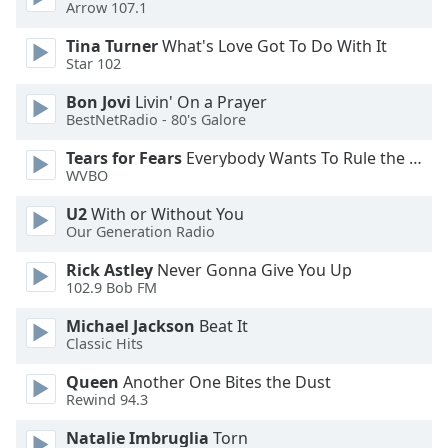
of
Arrow 107.1
dialog
Tina Turner
What's Love Got To Do With It
window.
Star 102
Escape
will
Bon Jovi
Livin' On a Prayer
cancel
BestNetRadio - 80's Galore
and
Tears for Fears
Everybody Wants To Rule the World
close
WVBO
the
window.
U2
With or Without You
Our Generation Radio
Text
Rick Astley
Never Gonna Give You Up
Color
102.9 Bob FM
Michael Jackson
Beat It
Opacity
Classic Hits
Queen
Another One Bites the Dust
Text
Rewind 94.3
Background
Color
Natalie Imbruglia
Torn