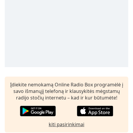
Remaining
Time
-
-:-
1x
Playback
Rate
Chapters
Chapters
Descriptions
descriptions
Įdiekite nemokamą Online Radio Box programėlė į
off
,
savo išmanųjį telefoną ir klausykitės mėgstamų
selected
radijo stočių internetu – kad ir kur būtumėte!
Subtitles
subtitles
kiti pasirinkimai
settings
,
opens