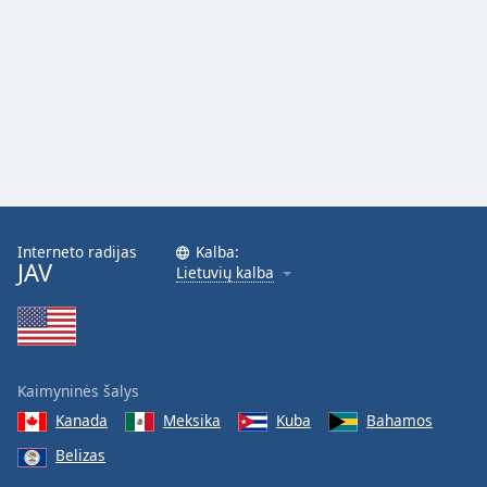
Font
Family
Reset
Done
Close
Modal
Dialog
End
of
Interneto radijas
Kalba:
dialog
JAV
Lietuvių kalba
window.
Kaimyninės šalys
Kanada
Meksika
Kuba
Bahamos
Belizas