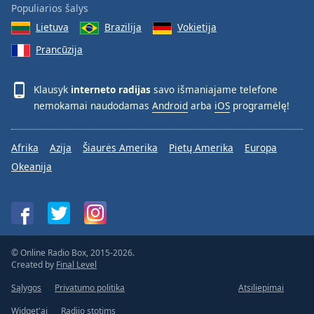
Populiarios šalys
Lietuva
Brazilija
Vokietija
Prancūzija
Klausyk
interneto radijas
savo išmaniajame telefone
nemokamai naudodamas
Android
arba
iOS
programėlę!
Afrika
Azija
Šiaurės Amerika
Pietų Amerika
Europa
Okeanija
© Online Radio Box, 2015-2026.
Created by
Final Level
Sąlygos
Privatumo politika
Atsiliepimai
Widget'ai
Radijo stotims