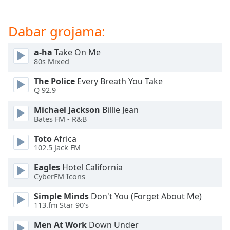
subtitles
settings
Dabar grojama:
dialog
subtitles
a-ha
Take On Me
off
,
80s Mixed
selected
The Police
Every Breath You Take
Audio
Q 92.9
Track
Michael Jackson
Billie Jean
Picture-
Bates FM - R&B
in-
Picture
Toto
Africa
Fullscreen
102.5 Jack FM
This
is
Eagles
Hotel California
a
CyberFM Icons
modal
Simple Minds
Don't You (Forget About Me)
window.
113.fm Star 90's
Beginning
Men At Work
Down Under