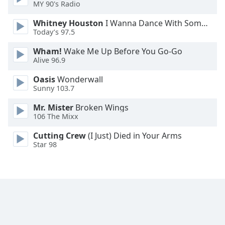
MY 90's Radio
Opacity
Whitney Houston
I Wanna Dance With Somebody
Today’s 97.5
Caption
Wham!
Wake Me Up Before You Go-Go
Area
Alive 96.9
Background
Oasis
Wonderwall
Color
Sunny 103.7
Mr. Mister
Broken Wings
Opacity
106 The Mixx
Cutting Crew
(I Just) Died in Your Arms
Font
Star 98
Size
Text
Edge
Style