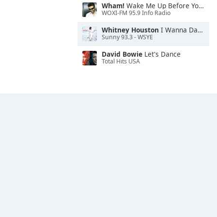
Wham!
Wake Me Up Before You Go-Go
WOXI-FM 95.9 Info Radio
Whitney Houston
I Wanna Dance With Somebody
Sunny 93.3 - WSYE
David Bowie
Let's Dance
Total Hits USA