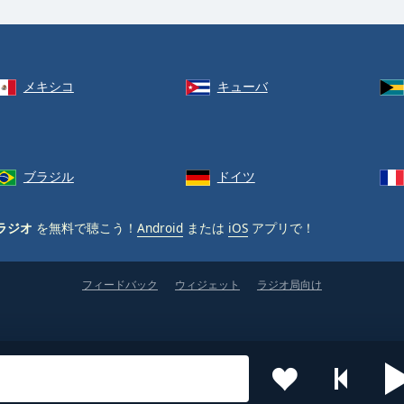
メキシコ
キューバ
ブラジル
ドイツ
ラジオ
を無料で聴こう！
Android
または
iOS
アプリで！
フィードバック
ウィジェット
ラジオ局向け