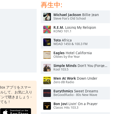
再生中:
Michael Jackson
Billie Jean
Steve Fox's Old School
R.E.M.
Losing My Religion
KONO 101.1
Toto
Africa
WDAD 1450 & 100.3 FM
Eagles
Hotel California
Oldies by the Year
Simple Minds
Don't You (Forget About Me)
Kool 103.5
Men At Work
Down Under
Zero dB Radio
o Box アプリをスマー
Eurythmics
Sweet Dreams
ールして、お気に入り
BeGoodRadio - 80s New Wave
ンで聴きましょう -
いても！
Bon Jovi
Livin' On a Prayer
Classic Hits 103.3