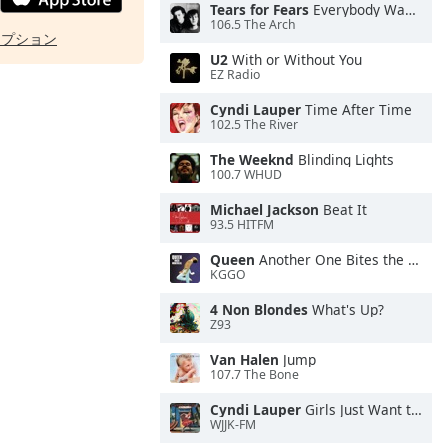
Tears for Fears
Everybody Wants To Rule the World
106.5 The Arch
オプション
U2
With or Without You
EZ Radio
Cyndi Lauper
Time After Time
102.5 The River
The Weeknd
Blinding Lights
100.7 WHUD
Michael Jackson
Beat It
93.5 HITFM
Queen
Another One Bites the Dust
KGGO
4 Non Blondes
What's Up?
Z93
Van Halen
Jump
107.7 The Bone
Cyndi Lauper
Girls Just Want to Have Fun
WJJK-FM