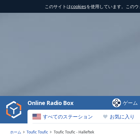
このサイトは
cookies
を使用しています。このウ
Video
Player
is
loading.
Play
Video
Online Radio Box
ゲーム
Play
Skip
すべてのステーション
お気に入り
Backward
Skip
Forward
ホーム
Toufic Toufic
Toufic Toufic - Halleftek
Mute