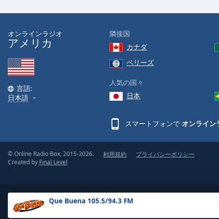
the
window.
オンラインラジオ
隣接国
アメリカ
Text
カナダ
Color
ベリーズ
Opacity
人気の国々
言語:
日本
日本語
Text
Background
スマートフォンで
オンライン
Color
© Online Radio Box, 2015-2026.
利用規約
プライバシーポリシー
Opacity
Created by
Final Level
Caption
Area
Que Buena 105.5/94.3 FM
Background