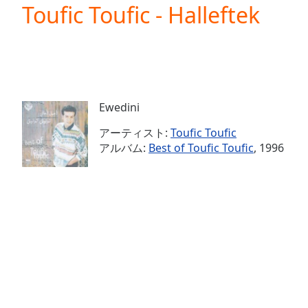
Current
Toufic Toufic - Halleftek
Time
0:00
/
Duration
-:-
Loaded
:
0.00%
0:00
Ewedini
Stream
Type
LIVE
アーティスト:
Toufic Toufic
Seek to
アルバム:
Best of Toufic Toufic
, 1996
live,
currently
behind
live
LIVE
Remaining
Time
-
-:-
1x
Playback
Rate