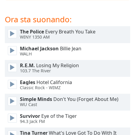
opens
subtitles
settings
Ora sta suonando:
dialog
subtitles
The Police
Every Breath You Take
off
,
WINY 1350 AM
selected
Michael Jackson
Billie Jean
Audio
WALH
Track
R.E.M.
Losing My Religion
Picture-
103.7 The River
in-
Picture
Eagles
Hotel California
Fullscreen
Classic Rock - WIMZ
This
is
Simple Minds
Don't You (Forget About Me)
a
WU Cast
modal
Survivor
Eye of the Tiger
window.
94.3 Jack FM
Beginning
Tina Turner
What's Love Got To Do With It