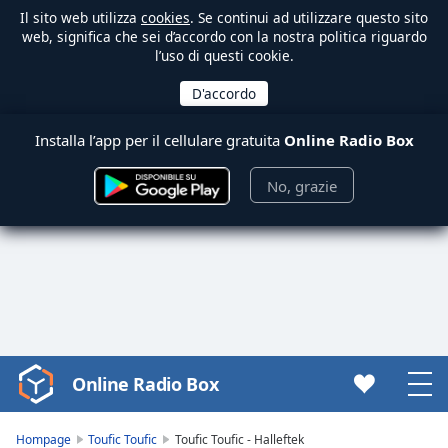
Il sito web utilizza
cookies
. Se continui ad utilizzare questo sito
web, significa che sei d’accordo con la nostra politica riguardo
l’uso di questi cookie.
Installa l’app per il cellulare gratuita
Online Radio Box
No, grazie
Online Radio Box
Video
Player
is
Hompage
Toufic Toufic
Toufic Toufic - Halleftek