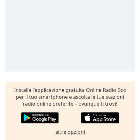
Remaining
Time
-
-:-
1x
Playback
Rate
Chapters
Chapters
Descriptions
descriptions
Installa l'applicazione gratuita Online Radio Box
off
,
per il tuo smartphone e ascolta le tue stazioni
selected
radio online preferite – ovunque ti trovi!
Subtitles
subtitles
altre opzioni
settings
,