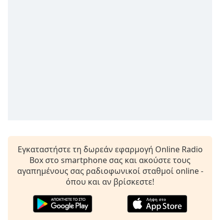
Remaining
Time
-
-:-
1x
Playback
Rate
Chapters
Chapters
Descriptions
descriptions
Εγκαταστήστε τη δωρεάν εφαρμογή Online Radio
off
,
Box στο smartphone σας και ακούστε τους
selected
αγαπημένους σας ραδιοφωνικοί σταθμοί online -
όπου και αν βρίσκεστε!
Subtitles
subtitles
settings
,