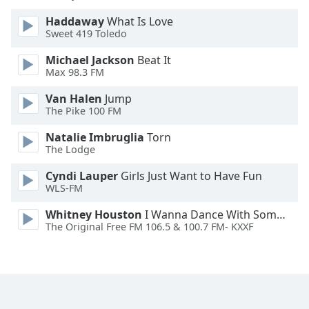
Color
Haddaway
What Is Love
Sweet 419 Toledo
Opacity
Michael Jackson
Beat It
Max 98.3 FM
Caption
Area
Van Halen
Jump
Background
The Pike 100 FM
Color
Natalie Imbruglia
Torn
The Lodge
Opacity
Cyndi Lauper
Girls Just Want to Have Fun
WLS-FM
Font
Whitney Houston
I Wanna Dance With Somebody
Size
The Original Free FM 106.5 & 100.7 FM- KXXF
Text
Edge
Style