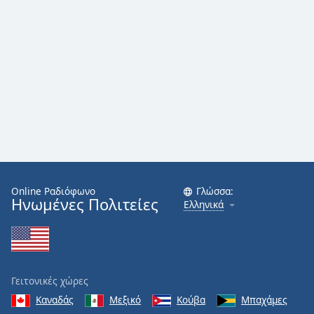
Font
Family
Reset
Done
Close
Modal
Dialog
End
of
dialog
Online Ραδιόφωνο
Γλώσσα:
window.
Ηνωμένες Πολιτείες
Ελληνικά
Γειτονικές χώρες
Καναδάς
Μεξικό
Κούβα
Μπαχάμες