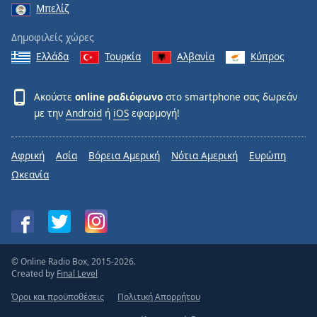
Μπελίζ
Δημοφιλείς χώρες
Ελλάδα
Τουρκία
Αλβανία
Κύπρος
Ακούστε
online ραδιόφωνο
στο smartphone σας δωρεάν
με την
Android
ή
iOS
εφαρμογή!
Αφρική
Ασία
Βόρεια Αμερική
Νότια Αμερική
Ευρώπη
Ωκεανία
© Online Radio Box, 2015-2026.
Created by
Final Level
Όροι και προϋποθέσεις
Πολιτική Απορρήτου