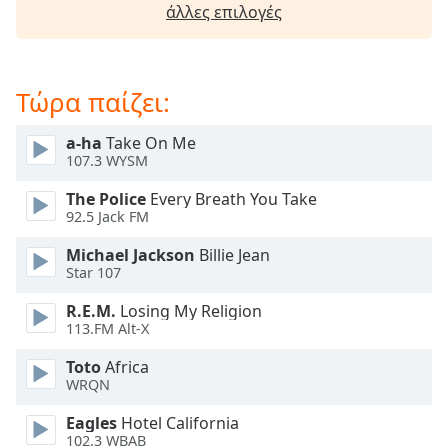
άλλες επιλογές
opens
subtitles
settings
dialog
Τώρα παίζει:
subtitles
off
,
a-ha
Take On Me
selected
107.3 WYSM
Audio
The Police
Every Breath You Take
Track
92.5 Jack FM
Picture-
Michael Jackson
Billie Jean
in-
Star 107
Picture
Fullscreen
R.E.M.
Losing My Religion
This
113.FM Alt-X
is
a
Toto
Africa
modal
WRQN
window.
Eagles
Hotel California
102.3 WBAB