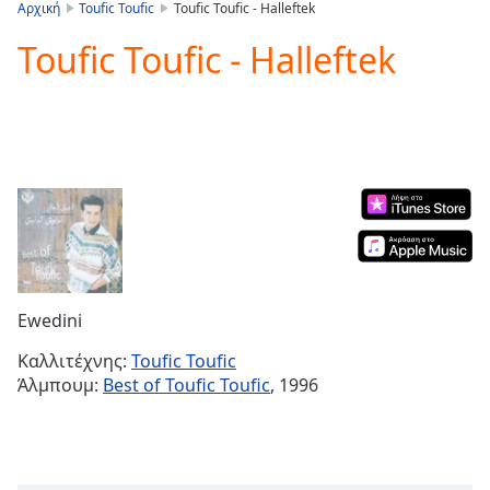
is
Αρχική
Toufic Toufic
Toufic Toufic - Halleftek
loading.
Toufic Toufic - Halleftek
Play
Video
Play
Skip
Backward
Skip
Forward
Mute
Current
Time
0:00
/
Duration
-:-
Ewedini
Loaded
:
0.00%
Καλλιτέχνης:
Toufic Toufic
Stream
Άλμπουμ:
Best of Toufic Toufic
, 1996
Type
LIVE
Seek to
live,
currently
behind
live
LIVE