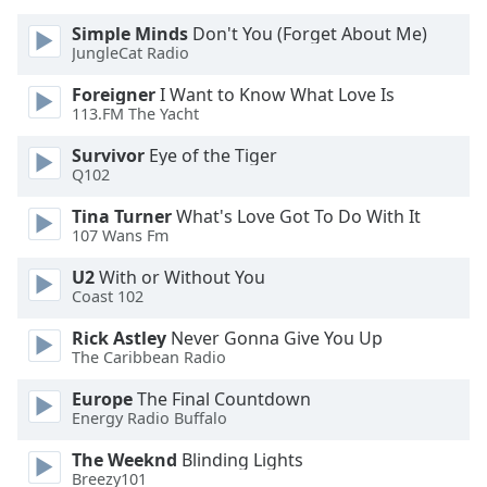
Beginning
of
Simple Minds
Don't You (Forget About Me)
dialog
JungleCat Radio
window.
Foreigner
I Want to Know What Love Is
Escape
113.FM The Yacht
will
cancel
Survivor
Eye of the Tiger
and
Q102
close
Tina Turner
What's Love Got To Do With It
the
107 Wans Fm
window.
U2
With or Without You
Text
Coast 102
Color
Rick Astley
Never Gonna Give You Up
The Caribbean Radio
Opacity
Europe
The Final Countdown
Energy Radio Buffalo
Text
The Weeknd
Blinding Lights
Background
Breezy101