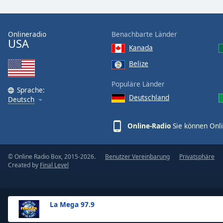
the
window.
Onlineradio
Benachbarte Länder
USA
Text
Kanada
Color
Belize
Opacity
Populäre Länder
Sprache:
Deutschland
Deutsch
Text
Background
Online-Radio
Sie können Onli
Color
© Online Radio Box, 2015-2026.
Benutzer Vereinbarung
Privatsphäre
Opacity
Created by
Final Level
Caption
Area
La Mega 97.9
Background