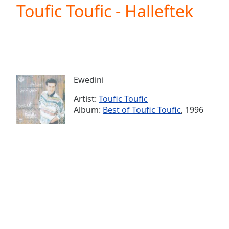
Current
Toufic Toufic - Halleftek
Time
0:00
/
Duration
-:-
Loaded
:
0.00%
0:00
Ewedini
Stream
Type
LIVE
Artist:
Toufic Toufic
Seek to
Album:
Best of Toufic Toufic
, 1996
live,
currently
behind
live
LIVE
Remaining
Time
-
-:-
1x
Playback
Rate