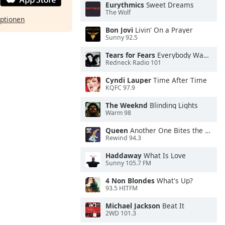
Eurythmics
Sweet Dreams
The Wolf
ptionen
Bon Jovi
Livin' On a Prayer
Sunny 92.5
Tears for Fears
Everybody Wants To Rule the World
Redneck Radio 101
Cyndi Lauper
Time After Time
KQFC 97.9
The Weeknd
Blinding Lights
Warm 98
Queen
Another One Bites the Dust
Rewind 94.3
Haddaway
What Is Love
Sunny 105.7 FM
4 Non Blondes
What's Up?
93.5 HITFM
Michael Jackson
Beat It
2WD 101.3