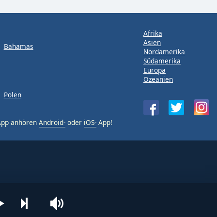
Afrika
Asien
Bahamas
Nordamerika
Südamerika
Europa
Ozeanien
Polen
-App anhören
Android-
oder
iOS-
App!