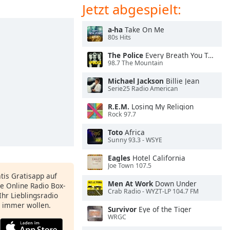
Jetzt abgespielt:
a-ha
Take On Me
80s Hits
The Police
Every Breath You Take
98.7 The Mountain
Michael Jackson
Billie Jean
Serie25 Radio American
R.E.M.
Losing My Religion
Rock 97.7
Toto
Africa
Sunny 93.3 - WSYE
Eagles
Hotel California
Joe Town 107.5
atis Gratisapp auf
Men At Work
Down Under
e Online Radio Box-
Crab Radio - WYZT-LP 104.7 FM
Ihr Lieblingsradio
e immer wollen.
Survivor
Eye of the Tiger
WRGC