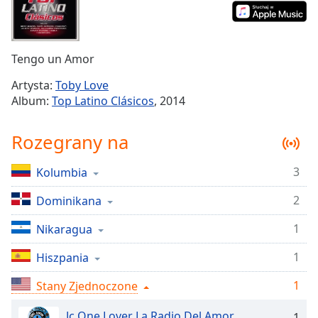
Remaining
Time
-
-:-
Tengo un Amor
1x
Artysta:
Toby Love
Playback
Album:
Top Latino Clásicos
, 2014
Rate
Chapters
Rozegrany na
Chapters
3
Kolumbia
Descriptions
2
Dominikana
descriptions
off
,
1
Nikaragua
selected
1
Hiszpania
Subtitles
1
Stany Zjednoczone
subtitles
settings
,
Jc One Lover La Radio Del Amor
1