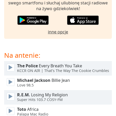
Beginning
swego smartfonu i słuchaj uliubionę stacji radiowe
of
na żywo gdziekolwiek!
dialog
window.
Escape
will
inne opcje
cancel
and
close
the
Na antenie:
window.
The Police
Every Breath You Take
Text
KCCR ON AIR | That’s The Way The Cookie Crumbles
Color
Michael Jackson
Billie Jean
Love 98.5
Opacity
R.E.M.
Losing My Religion
Super Hits 103.7 COSY-FM
Text
Toto
Africa
Background
Palapa Mac Radio