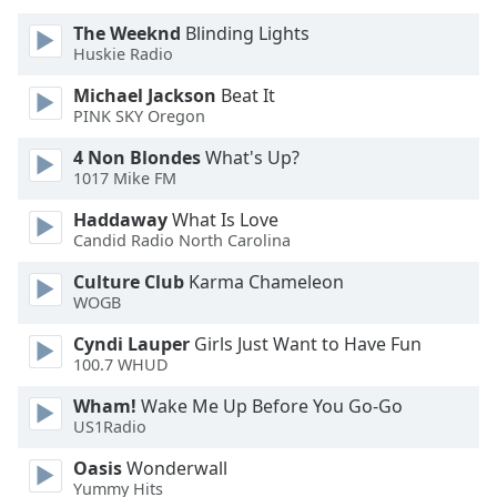
The Weeknd
Blinding Lights
Font
Huskie Radio
Family
Michael Jackson
Beat It
PINK SKY Oregon
Reset
Done
4 Non Blondes
What's Up?
1017 Mike FM
Close
Modal
Dialog
Haddaway
What Is Love
End
Candid Radio North Carolina
of
Culture Club
Karma Chameleon
dialog
WOGB
window.
Cyndi Lauper
Girls Just Want to Have Fun
100.7 WHUD
Wham!
Wake Me Up Before You Go-Go
US1Radio
Oasis
Wonderwall
Yummy Hits