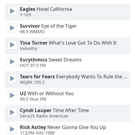
Color
Eagles
Hotel California
Y-103
Opacity
Survivor
Eye of the Tiger
98.9 WMMO
Caption
Area
Tina Turner
What's Love Got To Do With It
Velvethy
Background
Color
Eurythmics
Sweet Dreams
HOT 97.5 FM
Opacity
Tears for Fears
Everybody Wants To Rule the World
WQRK 105.5
Font
U2
With or Without You
Size
99.5 Your FM
Cyndi Lauper
Time After Time
Text
Serie25 Radio American
Edge
Rick Astley
Never Gonna Give You Up
Style
113.FM Hits 1988