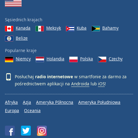
Sąsiednich krajach
Kanada
Meksyk
Kuba
Bahamy
Belize
Popularne kraje
Niemcy
Holandia
Polska
Czechy
Posłuchaj
radio internetowe
w smartfonie za darmo za
pośrednictwem aplikacji na
Androida
lub
iOS
!
Afryka
Azja
Ameryka Północna
Ameryka Południowa
Europa
Oceania