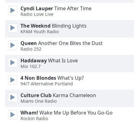
Family
Cyndi Lauper
Time After Time
Radio Love Live
The Weeknd
Blinding Lights
Reset
KFAM Youth Radio
Done
Close
Queen
Another One Bites the Dust
Modal
Radio 252
Dialog
End
Haddaway
What Is Love
of
Mix 102.7
dialog
window.
4 Non Blondes
What's Up?
94/7 Alternative Portland
Culture Club
Karma Chameleon
Miami One Radio
Wham!
Wake Me Up Before You Go-Go
Rockin Radio