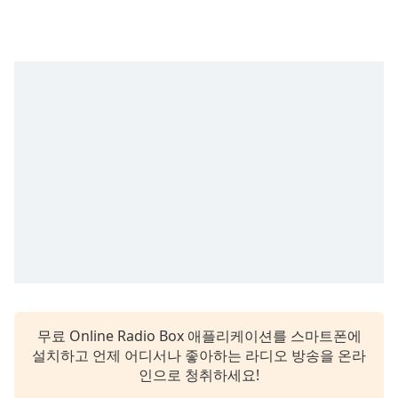
subtitles
settings
dialog
subtitles
off
,
selected
Audio
Track
Picture-
in-
Picture
Fullscreen
This
is
a
modal
window.
무료 Online Radio Box 애플리케이션를 스마트폰에
설치하고 언제 어디서나 좋아하는 라디오 방송을 온라
Beginning
인으로 청취하세요!
of