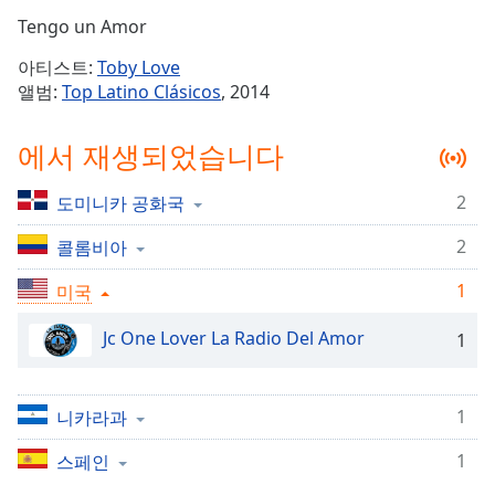
Time
-
Tengo un Amor
-:-
아티스트:
Toby Love
1x
앨범:
Top Latino Clásicos
, 2014
Playback
Rate
에서 재생되었습니다
Chapters
2
도미니카 공화국
Chapters
2
콜롬비아
Descriptions
1
descriptions
미국
off
,
Jc One Lover La Radio Del Amor
selected
1
Subtitles
1
니카라과
subtitles
settings
,
1
스페인
opens