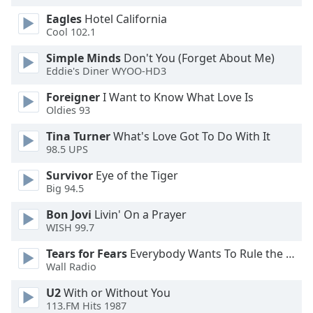
Opacity
Eagles
Hotel California
Cool 102.1
Caption
Simple Minds
Don't You (Forget About Me)
Eddie's Diner WYOO-HD3
Area
Background
Foreigner
I Want to Know What Love Is
Color
Oldies 93
Tina Turner
What's Love Got To Do With It
Opacity
98.5 UPS
Survivor
Eye of the Tiger
Font
Big 94.5
Size
Bon Jovi
Livin' On a Prayer
WISH 99.7
Text
Tears for Fears
Everybody Wants To Rule the World
Edge
Wall Radio
Style
U2
With or Without You
113.FM Hits 1987
Font