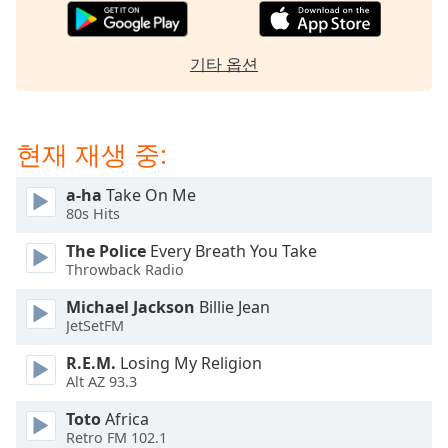
dialog
window.
Escape
기타 옵션
will
cancel
and
close
현재 재생 중:
the
window.
a-ha
Take On Me
80s Hits
Text
The Police
Every Breath You Take
Color
Throwback Radio
Michael Jackson
Billie Jean
Opacity
JetSetFM
R.E.M.
Losing My Religion
Text
Alt AZ 93.3
Background
Color
Toto
Africa
Retro FM 102.1