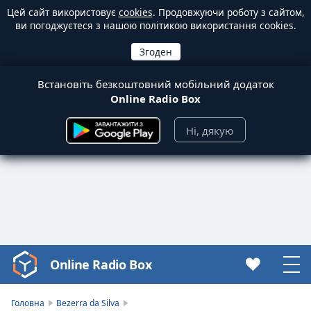
Цей сайт використовує
cookies
. Продовжуючи роботу з сайтом,
ви погоджуєтеся з нашою політикою використання cookies.
Встановіть безкоштовний мобільний додаток
Online Radio Box
Ні, дякую
Online Radio Box
Video
Player
is
Головна
Bezerra da Silva