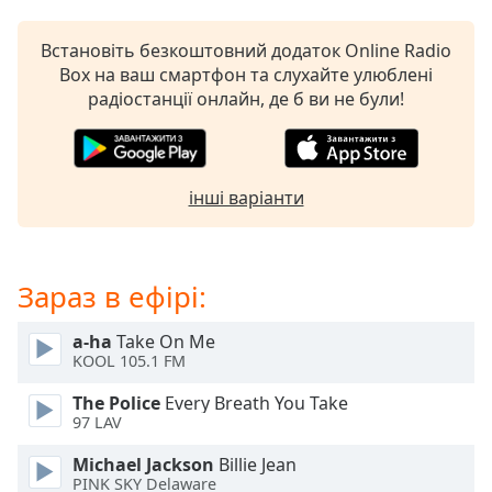
subtitles
settings
Встановіть безкоштовний додаток Online Radio
dialog
Box на ваш смартфон та слухайте улюблені
subtitles
радіостанції онлайн, де б ви не були!
off
,
selected
Audio
інші варіанти
Track
Picture-
in-
Picture
Зараз в ефірі:
Fullscreen
This
a-ha
Take On Me
is
KOOL 105.1 FM
a
modal
The Police
Every Breath You Take
window.
97 LAV
Michael Jackson
Billie Jean
Beginning
PINK SKY Delaware