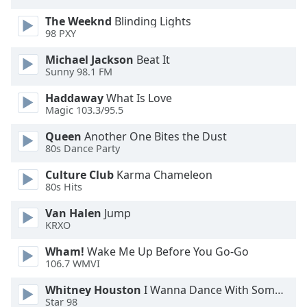
The Weeknd
Blinding Lights
Opacity
98 PXY
Michael Jackson
Beat It
Caption
Sunny 98.1 FM
Area
Background
Haddaway
What Is Love
Magic 103.3/95.5
Color
Queen
Another One Bites the Dust
80s Dance Party
Opacity
Culture Club
Karma Chameleon
80s Hits
Font
Size
Van Halen
Jump
KRXO
Text
Wham!
Wake Me Up Before You Go-Go
Edge
106.7 WMVI
Style
Whitney Houston
I Wanna Dance With Somebody
Star 98