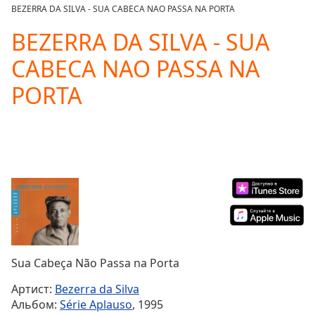
loading.
BEZERRA DA SILVA - SUA CABECA NAO PASSA NA PORTA
Play
Video
BEZERRA DA SILVA - SUA
Play
CABECA NAO PASSA NA
Skip
Backward
PORTA
Skip
Forward
Mute
Current
Time
0:00
/
Duration
-:-
Loaded
:
0.00%
Stream
Type
LIVE
Seek to
Sua Cabeça Não Passa na Porta
live,
currently
Артист:
Bezerra da Silva
behind
live
LIVE
Альбом:
Série Aplauso
, 1995