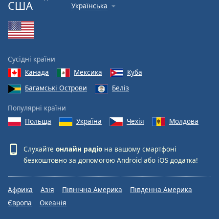
США
Українська
Сусідні країни
Канада
Мексика
Куба
Багамські Острови
Беліз
Популярні країни
Польща
Україна
Чехія
Молдова
Слухайте
онлайн радіо
на вашому смартфоні
безкоштовно за допомогою
Android
або
iOS
додатка!
Африка
Азія
Північна Америка
Південна Америка
Європа
Океанія