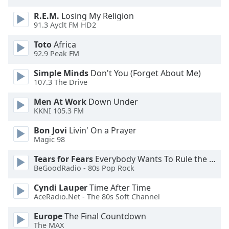
of
dialog
R.E.M.
Losing My Religion
window.
91.3 Ayclt FM HD2
Escape
Toto
Africa
will
92.9 Peak FM
cancel
and
Simple Minds
Don't You (Forget About Me)
close
107.3 The Drive
the
Men At Work
Down Under
window.
KKNI 105.3 FM
Text
Bon Jovi
Livin' On a Prayer
Color
Magic 98
Tears for Fears
Everybody Wants To Rule the World
Opacity
BeGoodRadio - 80s Pop Rock
Cyndi Lauper
Time After Time
AceRadio.Net - The 80s Soft Channel
Text
Background
Europe
The Final Countdown
Color
The MAX