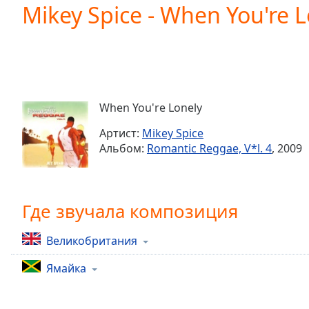
Current
Mikey Spice - When You're L
Time
0:00
/
Duration
-:-
Loaded
:
0.00%
0:00
When You're Lonely
Stream
Type
LIVE
Артист:
Mikey Spice
Seek to
Альбом:
Romantic Reggae, V*l. 4
, 2009
live,
currently
behind
live
LIVE
Remaining
Где звучала композиция
Time
-
-:-
Великобритания
1x
Ямайка
Playback
Rate