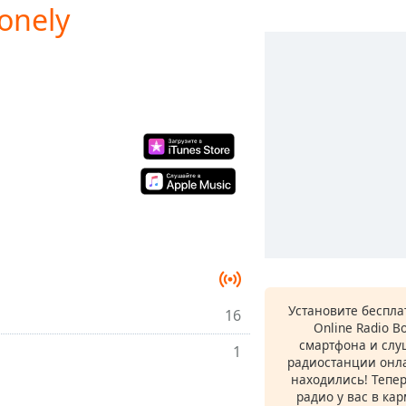
onely
Установите беспл
16
Online Radio B
смартфона и сл
1
радиостанции онла
находились! Тепе
радио у вас в ка