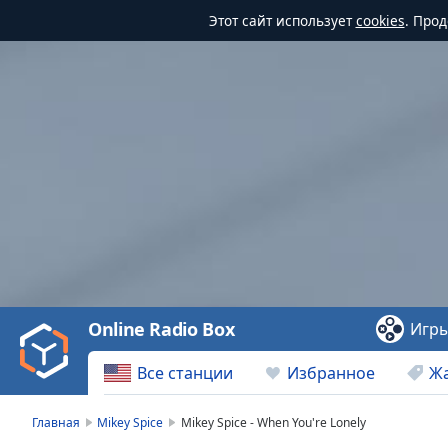
Этот сайт использует
cookies
. Про
Video
Player
is
loading.
Play
Video
Online Radio Box
Игр
Play
Skip
Все станции
Избранное
Ж
Backward
Skip
Forward
Главная
Mikey Spice
Mikey Spice - When You're Lonely
Mute