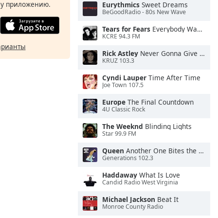
у приложению.
Eurythmics
Sweet Dreams
BeGoodRadio - 80s New Wave
Tears for Fears
Everybody Wants To Rule the World
KCRE 94.3 FM
арианты
Rick Astley
Never Gonna Give You Up
KRUZ 103.3
Cyndi Lauper
Time After Time
Joe Town 107.5
Europe
The Final Countdown
4U Classic Rock
The Weeknd
Blinding Lights
Star 99.9 FM
Queen
Another One Bites the Dust
Generations 102.3
Haddaway
What Is Love
Candid Radio West Virginia
Michael Jackson
Beat It
Monroe County Radio