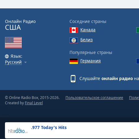
the
window.
Онлайн Радио
Соседние страны
США
Text
Канада
Color
Белиз
Opacity
Популярные страны
Язык:
Германия
Русский
Text
Background
Слушайте
онлайн радио
на
Color
© Online Radio Box, 2015-2026.
Пользовательское соглашение
Поли
Opacity
Created by
Final Level
Caption
Area
.977 Today's Hits
Background