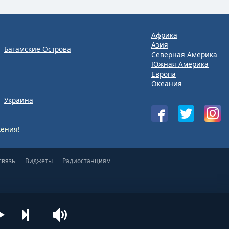
Африка
Азия
Багамские Острова
Северная Америка
Южная Америка
Европа
Океания
Украина
ения!
связь
Виджеты
Радиостанциям