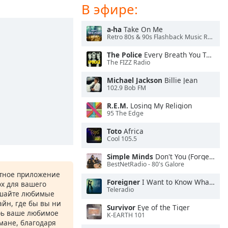
В эфире:
a-ha
Take On Me
Retro 80s & 90s Flashback Music Radio -The Pulse
The Police
Every Breath You Take
The FIZZ Radio
Michael Jackson
Billie Jean
102.9 Bob FM
R.E.M.
Losing My Religion
95 The Edge
Toto
Africa
Cool 105.5
Simple Minds
Don't You (Forget About Me)
BestNetRadio - 80's Galore
атное приложение
Foreigner
I Want to Know What Love Is
ox для вашего
Teleradio
ушайте любимые
йн, где бы вы ни
Survivor
Eye of the Tiger
рь ваше любимое
K-EARTH 101
рмане, благодаря