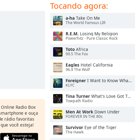
Tocando agora:
a-ha
Take On Me
The World Famous LIR
R.E.M.
Losing My Religion
Powerhitz - Pure Classic Rock
Toto
Africa
99.5 The Fox
Eagles
Hotel California
96.9 The Wolf
Foreigner
I Want to Know What Love Is
KLYC
Tina Turner
What's Love Got To Do With It
Towpath Radio
o Online Radio Box
Men At Work
Down Under
 smartphone e ouça
FOREVER IN THE 80s
e rádio favoritas
 que você esteja!
Survivor
Eye of the Tiger
The Hawk