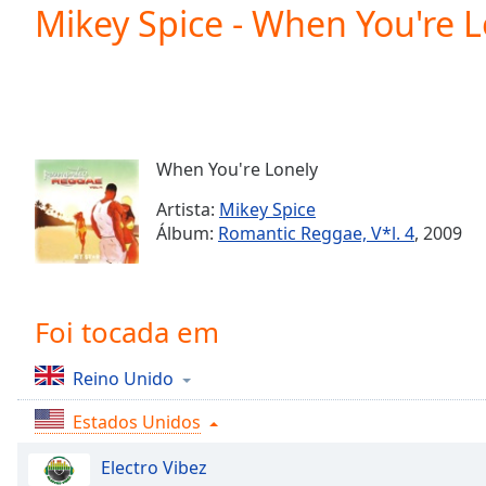
Current
Mikey Spice - When You're L
Time
0:00
/
Duration
-:-
Loaded
:
0.00%
0:00
When You're Lonely
Stream
Type
LIVE
Artista:
Mikey Spice
Seek to
Álbum:
Romantic Reggae, V*l. 4
, 2009
live,
currently
behind
live
LIVE
Remaining
Foi tocada em
Time
-
-:-
Reino Unido
1x
Estados Unidos
Playback
Rate
Electro Vibez