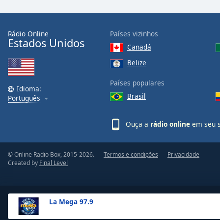
the
window.
Rádio Online
Países vizinhos
Estados Unidos
Text
Canadá
Color
Belize
Opacity
Países populares
Idioma:
Brasil
Português
Text
Background
Ouça a
rádio online
em seu s
Color
© Online Radio Box, 2015-2026.
Termos e condições
Privacidade
Opacity
Created by
Final Level
Caption
Area
La Mega 97.9
Background