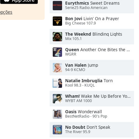
Eurythmics
Sweet Dreams
Serie25 Radio American
opções
Bon Jovi
Livin' On a Prayer
Big Cheese 107.9
The Weeknd
Blinding Lights
Mix 105.1
Queen
Another One Bites the Dust
WGRR
Van Halen
Jump
94-9 KCMO
Natalie Imbruglia
Torn
Kool 98.3 - KUQL
Wham!
Wake Me Up Before You Go-Go
WYBT AM 1000
Oasis
Wonderwall
BestNetRadio - 90's Pop
No Doubt
Don't Speak
The River 95.9