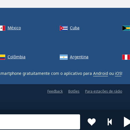
México
Cuba
Colômbia
Argentina
martphone gratuitamente com o aplicativo para
Android
ou
iOS
!
Feedback
Botões
Para estações de rádio