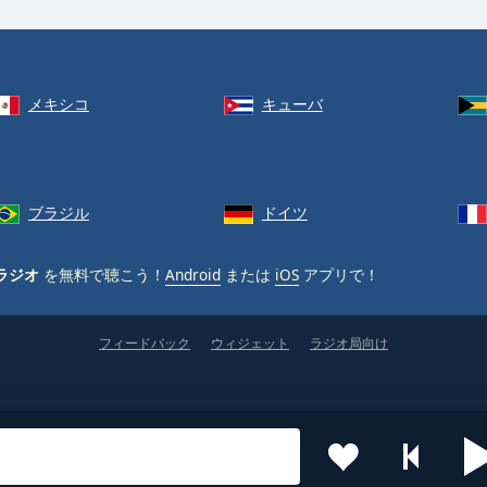
メキシコ
キューバ
ブラジル
ドイツ
ラジオ
を無料で聴こう！
Android
または
iOS
アプリで！
フィードバック
ウィジェット
ラジオ局向け