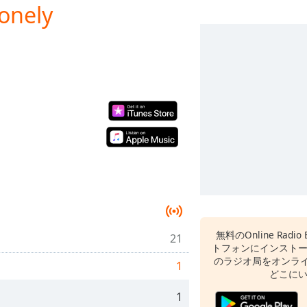
onely
無料のOnline Radi
21
トフォンにインスト
のラジオ局をオンライ
1
どこに
1