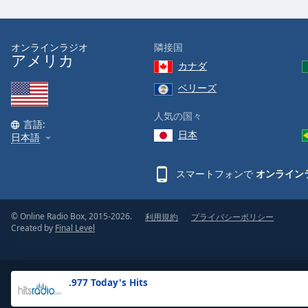
the
window.
オンラインラジオ
隣接国
アメリカ
Text
カナダ
Color
ベリーズ
Opacity
人気の国々
言語:
日本
日本語
Text
Background
スマートフォンで
オンライン
Color
© Online Radio Box, 2015-2026.
利用規約
プライバシーポリシー
Opacity
Created by
Final Level
Caption
Area
.977 Today's Hits
Background