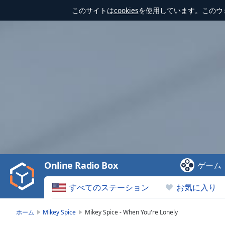
このサイトは
cookies
を使用しています。このウ
Video
Player
is
loading.
Play
Video
Online Radio Box
ゲーム
Play
Skip
すべてのステーション
お気に入り
Backward
Skip
Forward
ホーム
Mikey Spice
Mikey Spice - When You're Lonely
Mute