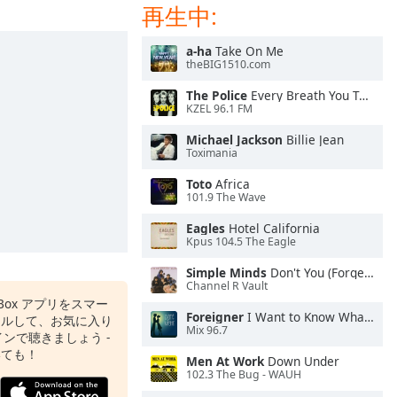
再生中:
a-ha
Take On Me
theBIG1510.com
The Police
Every Breath You Take
KZEL 96.1 FM
Michael Jackson
Billie Jean
Toximania
Toto
Africa
101.9 The Wave
Eagles
Hotel California
Kpus 104.5 The Eagle
Simple Minds
Don't You (Forget About Me)
Channel R Vault
o Box アプリをスマー
Foreigner
I Want to Know What Love Is
ールして、お気に入り
Mix 96.7
ンで聴きましょう -
いても！
Men At Work
Down Under
102.3 The Bug - WAUH