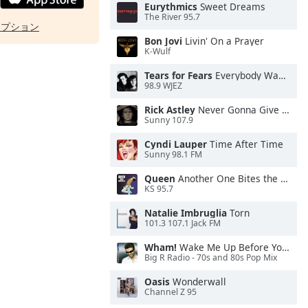
Eurythmics
Sweet Dreams
The River 95.7
オプション
Bon Jovi
Livin' On a Prayer
K-Wulf
Tears for Fears
Everybody Wants To Rule the World
98.9 WJEZ
Rick Astley
Never Gonna Give You Up
Sunny 107.9
Cyndi Lauper
Time After Time
Sunny 98.1 FM
Queen
Another One Bites the Dust
KS 95.7
Natalie Imbruglia
Torn
101.3 107.1 Jack FM
Wham!
Wake Me Up Before You Go-Go
Big R Radio - 70s and 80s Pop Mix
Oasis
Wonderwall
Channel Z 95