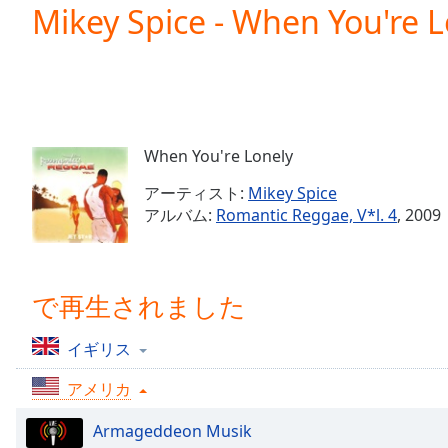
Current
Mikey Spice - When You're L
Time
0:00
/
Duration
-:-
Loaded
:
0.00%
0:00
When You're Lonely
Stream
Type
LIVE
アーティスト:
Mikey Spice
Seek to
アルバム:
Romantic Reggae, V*l. 4
, 2009
live,
currently
behind
live
LIVE
Remaining
で再生されました
Time
-
-:-
イギリス
1x
アメリカ
Playback
Rate
Armageddeon Musik