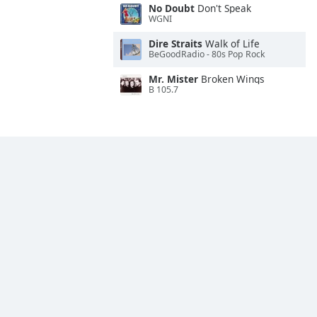
No Doubt
Don't Speak
WGNI
Dire Straits
Walk of Life
BeGoodRadio - 80s Pop Rock
Mr. Mister
Broken Wings
B 105.7