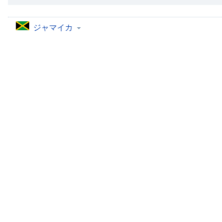
Chapters
Chapters
ジャマイカ
Descriptions
descriptions
off
,
selected
Subtitles
subtitles
settings
,
opens
subtitles
settings
dialog
subtitles
off
,
selected