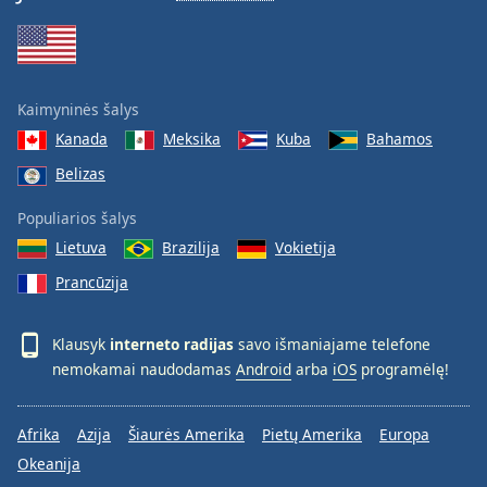
Kaimyninės šalys
Kanada
Meksika
Kuba
Bahamos
Belizas
Populiarios šalys
Lietuva
Brazilija
Vokietija
Prancūzija
Klausyk
interneto radijas
savo išmaniajame telefone
nemokamai naudodamas
Android
arba
iOS
programėlę!
Afrika
Azija
Šiaurės Amerika
Pietų Amerika
Europa
Okeanija