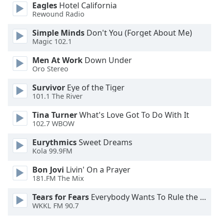
of
Eagles
Hotel California
dialog
Rewound Radio
window.
Simple Minds
Don't You (Forget About Me)
Escape
Magic 102.1
will
cancel
Men At Work
Down Under
and
Oro Stereo
close
Survivor
Eye of the Tiger
the
101.1 The River
window.
Tina Turner
What's Love Got To Do With It
Text
102.7 WBOW
Color
Eurythmics
Sweet Dreams
Kola 99.9FM
Opacity
Bon Jovi
Livin' On a Prayer
181.FM The Mix
Text
Tears for Fears
Everybody Wants To Rule the World
Background
WKKL FM 90.7
Color