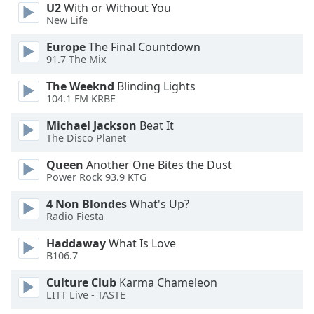
U2
With or Without You
New Life
Opacity
Europe
The Final Countdown
91.7 The Mix
Caption
Area
The Weeknd
Blinding Lights
104.1 FM KRBE
Background
Color
Michael Jackson
Beat It
The Disco Planet
Opacity
Queen
Another One Bites the Dust
Power Rock 93.9 KTG
Font
4 Non Blondes
What's Up?
Size
Radio Fiesta
Haddaway
What Is Love
Text
B106.7
Edge
Culture Club
Karma Chameleon
Style
LITT Live - TASTE