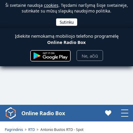
Ši svetainė naudoja
cookies
. Tęsdami naršymą šioje svetainėje,
sutinkate su mūsų slapukų naudojimo politika.
Įdiekite nemokamą mobiliojo telefono programėlę
Online Radio Box
Ne, ačiū
Online Radio Box
Video
Player
is
Pagrindinis
RTD
Antonio Bustos RTD - Spot