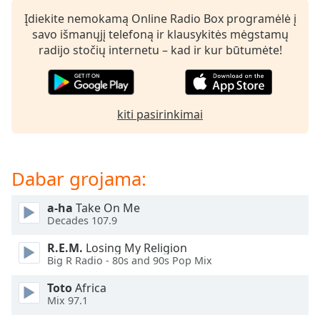
subtitles
Įdiekite nemokamą Online Radio Box programėlė į
settings
savo išmanųjį telefoną ir klausykitės mėgstamų
dialog
radijo stočių internetu – kad ir kur būtumėte!
subtitles
off
,
selected
kiti pasirinkimai
Audio
Track
Picture-
in-
Dabar grojama:
Picture
Fullscreen
a-ha
Take On Me
This
Decades 107.9
is
a
R.E.M.
Losing My Religion
modal
Big R Radio - 80s and 90s Pop Mix
window.
Toto
Africa
Mix 97.1
Beginning