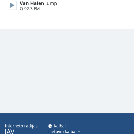
Van Halen
Jump
Font
Q 92.3 FM
Family
Reset
Done
Close
Modal
Dialog
End
of
dialog
window.
Interneto radijas
Kalba:
JAV
Lietuvių kalba