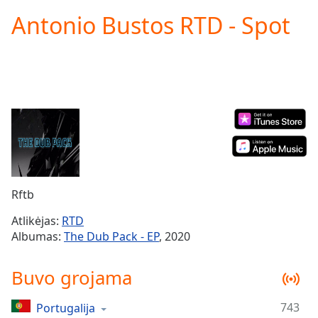
loading.
Antonio Bustos RTD - Spot
Play
Video
Play
Skip
Backward
Skip
Forward
Mute
Current
Time
0:00
/
Duration
-:-
Rftb
Loaded
:
0.00%
Atlikėjas:
RTD
Stream
Albumas:
The Dub Pack - EP
, 2020
Type
LIVE
Seek to
Buvo grojama
live,
currently
behind
live
LIVE
743
Portugalija