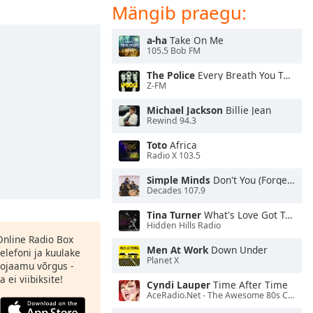
Mängib praegu:
a-ha
Take On Me
105.5 Bob FM
The Police
Every Breath You Take
Z-FM
Michael Jackson
Billie Jean
Rewind 94.3
Toto
Africa
Radio X 103.5
Simple Minds
Don't You (Forget About Me)
Decades 107.9
Tina Turner
What's Love Got To Do With It
Hidden Hills Radio
 Online Radio Box
Men At Work
Down Under
elefoni ja kuulake
Planet X
ojaamu võrgus -
 ei viibiksite!
Cyndi Lauper
Time After Time
AceRadio.Net - The Awesome 80s Channel