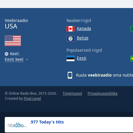
the
window.
Veebiraadio
Naaberriigid
USA
Text
Kanada
Color
Belize
Opacity
Populaarsed riigid
Keel:
Eesti
Eesti keel
Text
Background
Kuula
veebiraadio
oma nutite
Color
© Online Radio Box, 2015-2026.
Tingimused
Privaatsuspoliitika
Opacity
Created by
Final Level
Caption
Area
.977 Today's Hits
Background