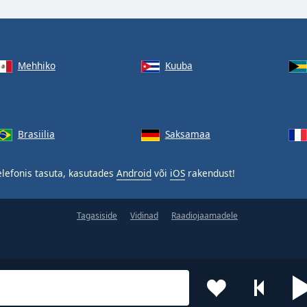
Mehhiko
Kuuba
Brasiilia
Saksamaa
lefonis tasuta, kasutades
Android
või
iOS
rakendust!
Tagasiside
Vidinad
Raadiojaamadele