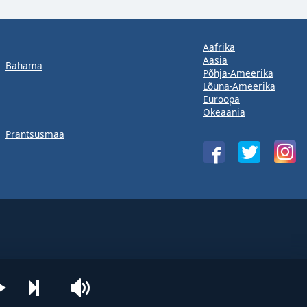
Aafrika
Aasia
Bahama
Põhja-Ameerika
Lõuna-Ameerika
Euroopa
Okeaania
Prantsusmaa