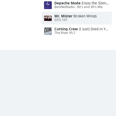
Depeche Mode
Enjoy the Silence
BestNetRadio - 80's and 90's Mix
Mr. Mister
Broken Wings
GTO 107
Cutting Crew
(I Just) Died in Your Arms
The River 95.7