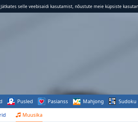
. Jätkates selle veebisaidi kasutamist, nõustute meie küpsiste kasutam
d
Pusled
Pasianss
Mahjong
Sudoku
rid
Muusika