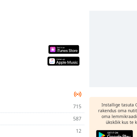
Installige tasuta
715
rakendus oma nutit
oma lemmikraadi
587
ükskõik kus te ka
12