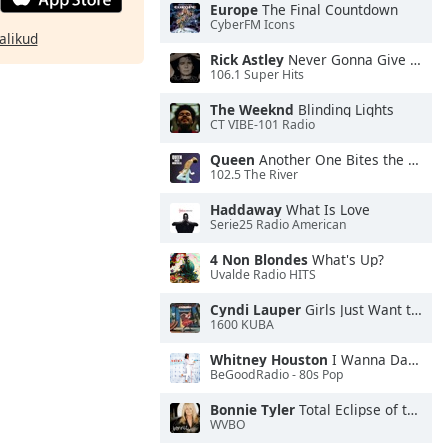
Europe
The Final Countdown
CyberFM Icons
alikud
Rick Astley
Never Gonna Give You Up
106.1 Super Hits
The Weeknd
Blinding Lights
CT VIBE-101 Radio
Queen
Another One Bites the Dust
102.5 The River
Haddaway
What Is Love
Serie25 Radio American
4 Non Blondes
What's Up?
Uvalde Radio HITS
Cyndi Lauper
Girls Just Want to Have Fun
1600 KUBA
Whitney Houston
I Wanna Dance With Somebody
BeGoodRadio - 80s Pop
Bonnie Tyler
Total Eclipse of the Heart
WVBO