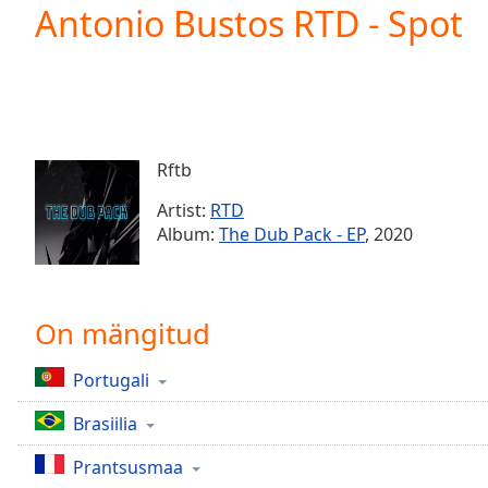
Current
Antonio Bustos RTD - Spot
Time
0:00
/
Duration
-:-
Loaded
:
0.00%
0:00
Rftb
Stream
Type
LIVE
Artist:
RTD
Seek to
Album:
The Dub Pack - EP
, 2020
live,
currently
behind
live
LIVE
Remaining
On mängitud
Time
-
-:-
Portugali
1x
Brasiilia
Playback
Rate
Prantsusmaa