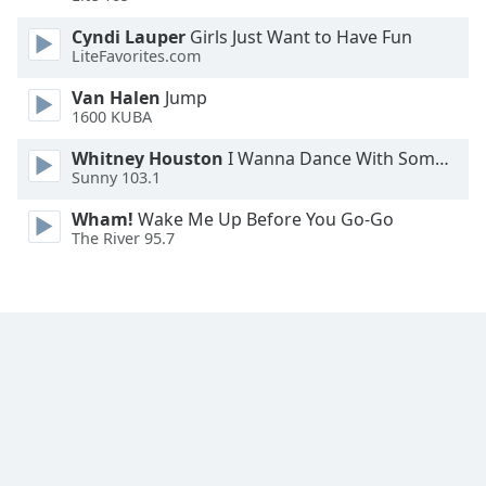
Font
Cyndi Lauper
Girls Just Want to Have Fun
LiteFavorites.com
Family
Van Halen
Jump
1600 KUBA
Reset
Done
Whitney Houston
I Wanna Dance With Somebody
Close
Sunny 103.1
Modal
Dialog
Wham!
Wake Me Up Before You Go-Go
End
The River 95.7
of
dialog
window.