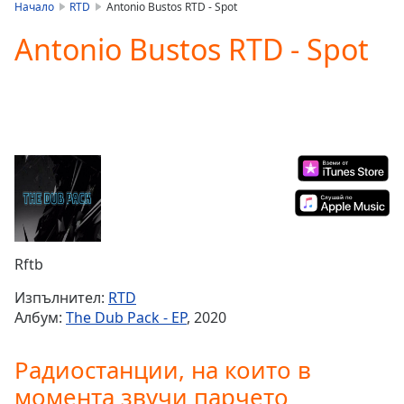
is
Начало
RTD
Antonio Bustos RTD - Spot
loading.
Antonio Bustos RTD - Spot
Play
Video
Play
Skip
Backward
Skip
Forward
Mute
Current
Time
0:00
/
Duration
-:-
Rftb
Loaded
:
0.00%
Изпълнител:
RTD
Stream
Албум:
The Dub Pack - EP
, 2020
Type
LIVE
Seek to
Радиостанции, на които в
live,
currently
момента звучи парчето
behind
live
LIVE