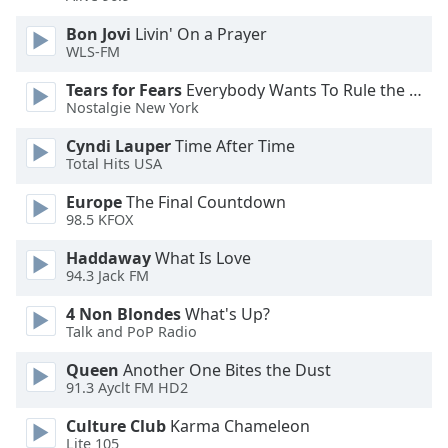
Color
Bon Jovi
Livin' On a Prayer
WLS-FM
Opacity
Tears for Fears
Everybody Wants To Rule the World
Nostalgie New York
Caption
Area
Cyndi Lauper
Time After Time
Background
Total Hits USA
Color
Europe
The Final Countdown
98.5 KFOX
Opacity
Haddaway
What Is Love
94.3 Jack FM
Font
4 Non Blondes
What's Up?
Size
Talk and PoP Radio
Queen
Another One Bites the Dust
Text
91.3 Ayclt FM HD2
Edge
Style
Culture Club
Karma Chameleon
Lite 105