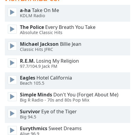
Beginning
of
a-ha
Take On Me
dialog
KDLM Radio
window.
Escape
The Police
Every Breath You Take
Absolute Classic Hits
will
cancel
Michael Jackson
Billie Jean
and
Classic Hits JFRC
close
the
R.E.M.
Losing My Religion
97.7/104.9 Jack FM
window.
Eagles
Hotel California
Text
Beach 105.5
Color
Simple Minds
Don't You (Forget About Me)
Big R Radio - 70s and 80s Pop Mix
Opacity
Survivor
Eye of the Tiger
Big 94.5
Text
Eurythmics
Sweet Dreams
Background
Alive 96.9