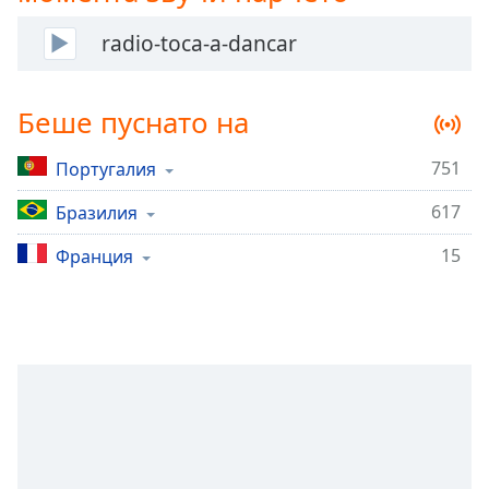
Remaining
radio-toca-a-dancar
Time
-
-:-
Беше пуснато на
1x
Playback
Rate
751
Португалия
Chapters
617
Бразилия
Chapters
15
Франция
Descriptions
descriptions
off
,
selected
Subtitles
subtitles
settings
,