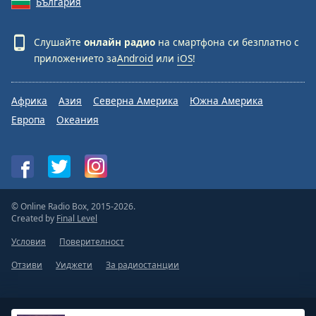
България
Слушайте
онлайн радио
на смартфона си безплатно с
приложението за
Android
или
iOS
!
Африка
Азия
Северна Америка
Южна Америка
Европа
Океания
© Online Radio Box, 2015-2026.
Created by
Final Level
Условия
Поверителност
Отзиви
Уиджети
За радиостанции