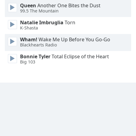
Font
Queen
Another One Bites the Dust
99.5 The Mountain
Family
Natalie Imbruglia
Torn
K-Shasta
Reset
Done
Wham!
Wake Me Up Before You Go-Go
Close
Blackhearts Radio
Modal
Dialog
Bonnie Tyler
Total Eclipse of the Heart
End
Big 103
of
dialog
window.