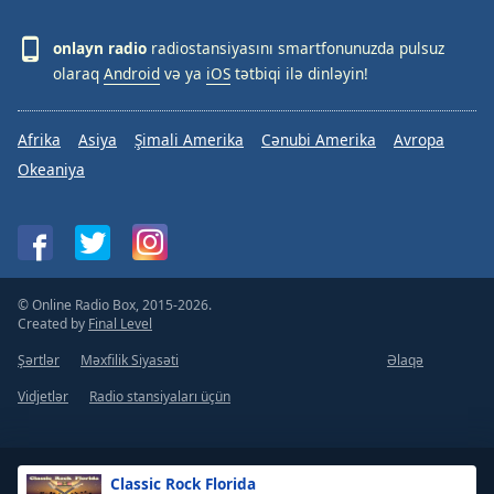
onlayn radio
radiostansiyasını smartfonunuzda pulsuz
olaraq
Android
və ya
iOS
tətbiqi ilə dinləyin!
Afrika
Asiya
Şimali Amerika
Cənubi Amerika
Avropa
Okeaniya
© Online Radio Box, 2015-2026.
Created by
Final Level
Şərtlər
Məxfilik Siyasəti
Əlaqə
Vidjetlər
Radio stansiyaları üçün
Classic Rock Florida