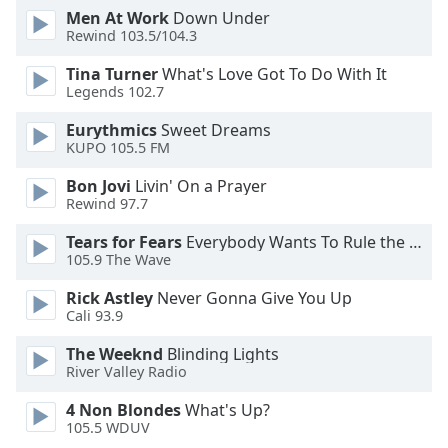
Men At Work
Down Under
Rewind 103.5/104.3
Opacity
Tina Turner
What's Love Got To Do With It
Legends 102.7
Caption
Area
Eurythmics
Sweet Dreams
Background
KUPO 105.5 FM
Color
Bon Jovi
Livin' On a Prayer
Rewind 97.7
Opacity
Tears for Fears
Everybody Wants To Rule the World
105.9 The Wave
Font
Rick Astley
Never Gonna Give You Up
Size
Cali 93.9
The Weeknd
Blinding Lights
Text
River Valley Radio
Edge
Style
4 Non Blondes
What's Up?
105.5 WDUV