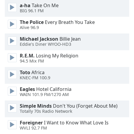
of
a-ha
Take On Me
dialog
BIG 96.1 FM
window.
Escape
The Police
Every Breath You Take
Alive 96.9
will
cancel
Michael Jackson
Billie Jean
and
Eddie's Diner WYOO-HD3
close
the
R.E.M.
Losing My Religion
94.5 Mix FM
window.
Toto
Africa
Text
KNEC-FM 100.9
Color
Eagles
Hotel California
WAIN 101.9 FM/1270 AM
Opacity
Simple Minds
Don't You (Forget About Me)
Totally 70s Radio Network
Text
Foreigner
I Want to Know What Love Is
Background
WVLI 92.7 FM
Color