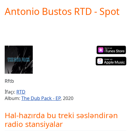
loading.
Antonio Bustos RTD - Spot
Play
Video
Play
Skip
Backward
Skip
Forward
Mute
Current
Time
0:00
/
Duration
-:-
Rftb
Loaded
:
0.00%
İfaçı:
RTD
Stream
Album:
The Dub Pack - EP
, 2020
Type
LIVE
Seek to
Hal-hazırda bu treki səsləndirən
live,
currently
radio stansiyalar
behind
live
LIVE