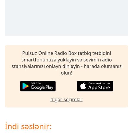
opens
subtitles
settings
dialog
subtitles
off
,
selected
Audio
Pulsuz Online Radio Box tətbiq tətbiqini
Track
smartfonunuza yükləyin və sevimli radio
stansiyalarınızı onlayn dinləyin - harada olursanız
Picture-
in-
olun!
Picture
Fullscreen
This
is
digər seçimlər
a
modal
window.
İndi səslənir:
Beginning