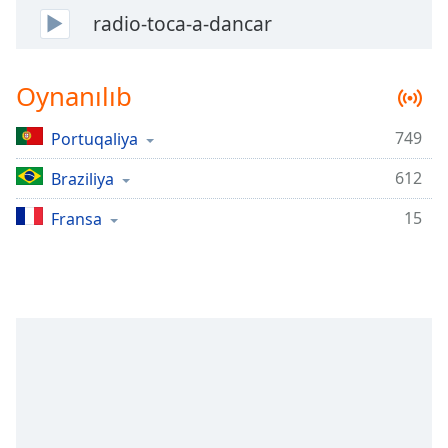
Remaining
radio-toca-a-dancar
Time
-
-:-
Oynanılıb
1x
Playback
Rate
749
Portuqaliya
Chapters
612
Braziliya
Chapters
15
Fransa
Descriptions
descriptions
off
,
selected
Subtitles
subtitles
settings
,