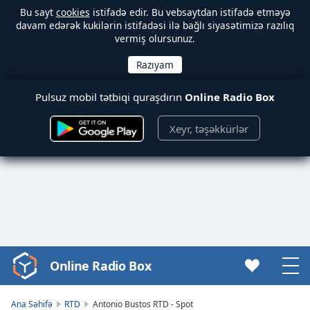
Bu sayt
cookies
istifadə edir. Bu vebsaytdan istifadə etməyə
davam edərək kukilərin istifadəsi ilə bağlı siyasətimizə razılıq
vermiş olursunuz.
Pulsuz mobil tətbiqi quraşdırın
Online Radio Box
Xeyr, təşəkkürlər
Online Radio Box
Video
Player
is
Ana Səhifə
RTD
Antonio Bustos RTD - Spot