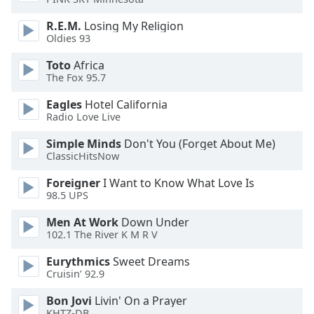
of
dialog
R.E.M.
Losing My Religion
window.
Oldies 93
Escape
will
Toto
Africa
The Fox 95.7
cancel
and
Eagles
Hotel California
close
Radio Love Live
the
window.
Simple Minds
Don't You (Forget About Me)
ClassicHitsNow
Text
Foreigner
I Want to Know What Love Is
Color
98.5 UPS
Men At Work
Down Under
Opacity
102.1 The River K M R V
Eurythmics
Sweet Dreams
Text
Cruisin’ 92.9
Background
Bon Jovi
Livin' On a Prayer
Color
KHTZ-DB