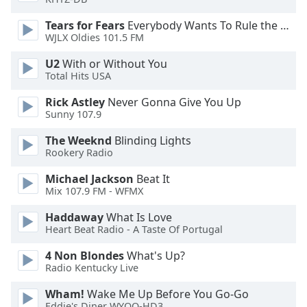
Tears for Fears
Everybody Wants To Rule the World
Opacity
WJLX Oldies 101.5 FM
U2
With or Without You
Caption
Total Hits USA
Area
Background
Rick Astley
Never Gonna Give You Up
Color
Sunny 107.9
The Weeknd
Blinding Lights
Opacity
Rookery Radio
Michael Jackson
Beat It
Mix 107.9 FM - WFMX
Font
Size
Haddaway
What Is Love
Heart Beat Radio - A Taste Of Portugal
Text
4 Non Blondes
What's Up?
Edge
Radio Kentucky Live
Style
Wham!
Wake Me Up Before You Go-Go
Eddie's Diner WYOO-HD3