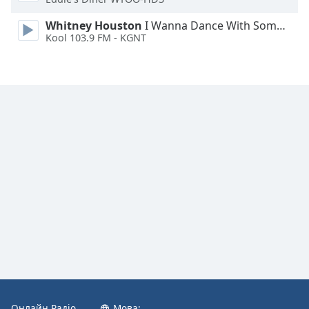
Font
Family
Whitney Houston
I Wanna Dance With Somebody
Kool 103.9 FM - KGNT
Reset
Done
Close
Modal
Dialog
End
of
dialog
window.
Онлайн Радіо
Мова: