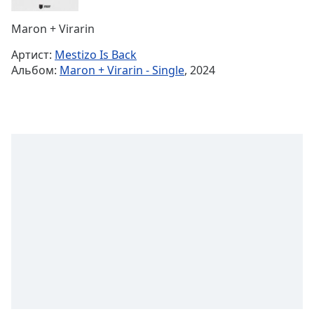
Remaining
Time
-
Maron + Virarin
-:-
Артист:
Mestizo Is Back
1x
Альбом:
Maron + Virarin - Single
, 2024
Playback
Rate
Chapters
Chapters
Descriptions
descriptions
off
,
selected
Subtitles
subtitles
settings
,
opens