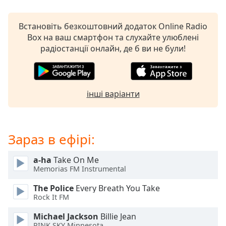
subtitles
settings
Встановіть безкоштовний додаток Online Radio
dialog
Box на ваш смартфон та слухайте улюблені
subtitles
радіостанції онлайн, де б ви не були!
off
,
selected
Audio
інші варіанти
Track
Picture-
in-
Picture
Зараз в ефірі:
Fullscreen
This
a-ha
Take On Me
is
Memorias FM Instrumental
a
modal
The Police
Every Breath You Take
window.
Rock It FM
Michael Jackson
Billie Jean
Beginning
PINK SKY Minnesota