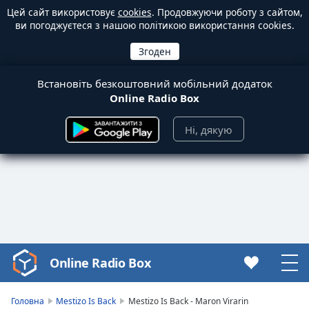
Цей сайт використовує
cookies
. Продовжуючи роботу з сайтом,
ви погоджуєтеся з нашою політикою використання cookies.
Встановіть безкоштовний мобільний додаток
Online Radio Box
Ні, дякую
Online Radio Box
Video
Player
is
Головна
Mestizo Is Back
Mestizo Is Back - Maron Virarin