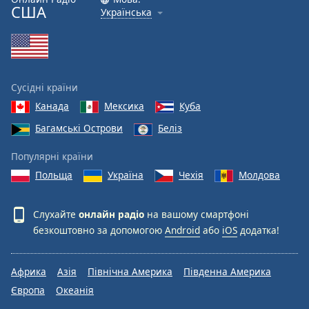
США
Українська
Сусідні країни
Канада
Мексика
Куба
Багамські Острови
Беліз
Популярні країни
Польща
Україна
Чехія
Молдова
Слухайте
онлайн радіо
на вашому смартфоні
безкоштовно за допомогою
Android
або
iOS
додатка!
Африка
Азія
Північна Америка
Південна Америка
Європа
Океанія