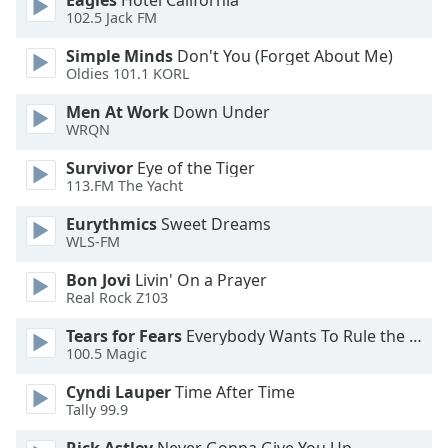
Eagles
Hotel California
Beginning
102.5 Jack FM
of
dialog
Simple Minds
Don't You (Forget About Me)
window.
Oldies 101.1 KORL
Escape
will
Men At Work
Down Under
WRQN
cancel
and
Survivor
Eye of the Tiger
close
113.FM The Yacht
the
window.
Eurythmics
Sweet Dreams
WLS-FM
Text
Bon Jovi
Livin' On a Prayer
Color
Real Rock Z103
Tears for Fears
Everybody Wants To Rule the World
Opacity
100.5 Magic
Cyndi Lauper
Time After Time
Text
Tally 99.9
Background