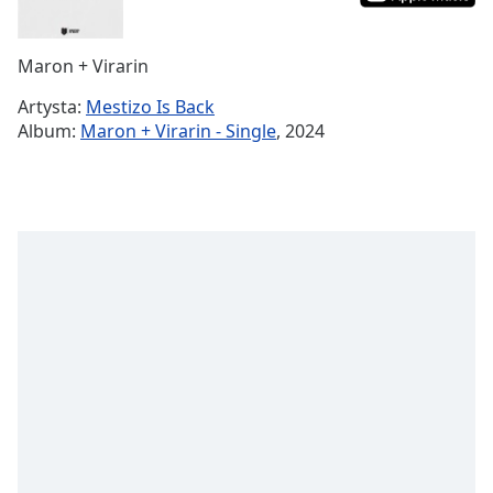
Remaining
Time
-
Maron + Virarin
-:-
Artysta:
Mestizo Is Back
1x
Album:
Maron + Virarin - Single
, 2024
Playback
Rate
Chapters
Chapters
Descriptions
descriptions
off
,
selected
Subtitles
subtitles
settings
,