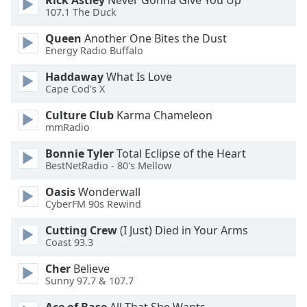
Rick Astley
Never Gonna Give You Up
Color
107.1 The Duck
Queen
Another One Bites the Dust
Opacity
Energy Radio Buffalo
Haddaway
What Is Love
Caption
Cape Cod's X
Area
Background
Culture Club
Karma Chameleon
Color
mmRadio
Bonnie Tyler
Total Eclipse of the Heart
Opacity
BestNetRadio - 80's Mellow
Oasis
Wonderwall
CyberFM 90s Rewind
Font
Size
Cutting Crew
(I Just) Died in Your Arms
Coast 93.3
Text
Cher
Believe
Edge
Sunny 97.7 & 107.7
Style