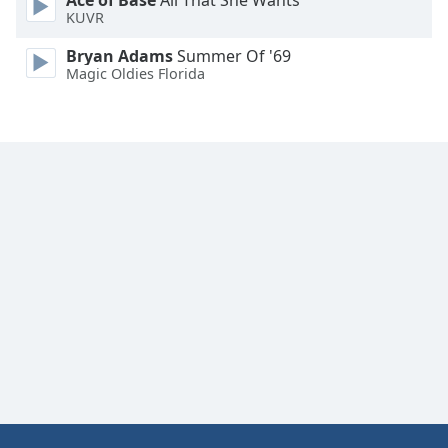
Ace of Base
All That She Wants
KUVR
Font
Family
Bryan Adams
Summer Of '69
Magic Oldies Florida
Reset
Done
Close
Modal
Dialog
End
of
dialog
window.