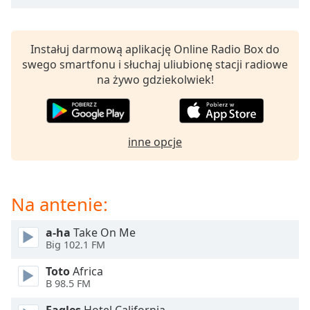
opens
subtitles
settings
Instałuj darmową aplikację Online Radio Box do
dialog
swego smartfonu i słuchaj uliubionę stacji radiowe
subtitles
na żywo gdziekolwiek!
off
,
selected
Audio
inne opcje
Track
Picture-
in-
Picture
Na antenie:
Fullscreen
This
a-ha
Take On Me
is
Big 102.1 FM
a
modal
Toto
Africa
window.
B 98.5 FM