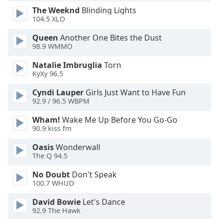
The Weeknd
Blinding Lights
Opacity
104.5 XLO
Queen
Another One Bites the Dust
Caption
98.9 WMMO
Area
Background
Natalie Imbruglia
Torn
Color
KyXy 96.5
Cyndi Lauper
Girls Just Want to Have Fun
Opacity
92.9 / 96.5 WBPM
Wham!
Wake Me Up Before You Go-Go
90.9 kiss fm
Font
Size
Oasis
Wonderwall
The Q 94.5
Text
No Doubt
Don't Speak
Edge
100.7 WHUD
Style
David Bowie
Let's Dance
92.9 The Hawk
Font