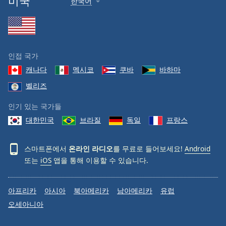
미국
한국어
인접 국가
캐나다
멕시코
쿠바
바하마
벨리즈
인기 있는 국가들
대한민국
브라질
독일
프랑스
스마트폰에서
온라인 라디오
를 무료로 들어보세요!
Android
또는
iOS
앱을 통해 이용할 수 있습니다.
아프리카
아시아
북아메리카
남아메리카
유럽
오세아니아