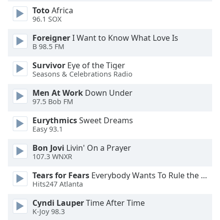
dialog
Toto
Africa
window.
96.1 SOX
Escape
will
Foreigner
I Want to Know What Love Is
B 98.5 FM
cancel
and
Survivor
Eye of the Tiger
close
Seasons & Celebrations Radio
the
window.
Men At Work
Down Under
97.5 Bob FM
Text
Eurythmics
Sweet Dreams
Color
Easy 93.1
Bon Jovi
Livin' On a Prayer
Opacity
107.3 WNXR
Tears for Fears
Everybody Wants To Rule the World
Text
Hits247 Atlanta
Background
Cyndi Lauper
Time After Time
Color
K-Joy 98.3