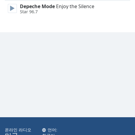
Family
Depeche Mode
Enjoy the Silence
Star 96.7
Reset
Done
Close
Modal
Dialog
End
of
dialog
window.
온라인 라디오
언어: