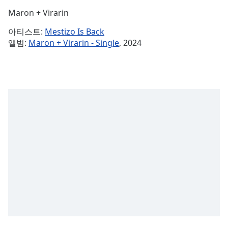
Time
-
Maron + Virarin
-:-
아티스트:
Mestizo Is Back
1x
앨범:
Maron + Virarin - Single
, 2024
Playback
Rate
Chapters
Chapters
Descriptions
descriptions
off
,
selected
Subtitles
subtitles
settings
,
opens