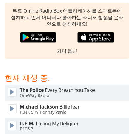
subtitles
settings
무료 Online Radio Box 애플리케이션를 스마트폰에
dialog
설치하고 언제 어디서나 좋아하는 라디오 방송을 온라
subtitles
인으로 청취하세요!
off
,
selected
Audio
기타 옵션
Track
Picture-
in-
Picture
현재 재생 중:
Fullscreen
This
The Police
Every Breath You Take
is
OneWay Radio
a
modal
Michael Jackson
Billie Jean
window.
PINK SKY Pennsylvania
R.E.M.
Losing My Religion
Beginning
B106.7
of