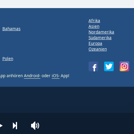
Afrika
Asien
Bahamas
Nordamerika
Südamerika
Europa
Ozeanien
Polen
-App anhören
Android-
oder
iOS-
App!