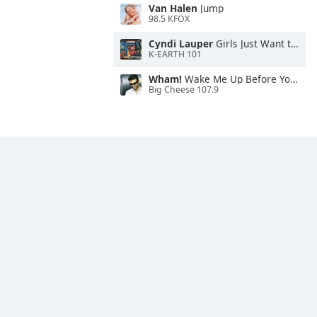
Van Halen
Jump
98.5 KFOX
Cyndi Lauper
Girls Just Want to Have Fun
K-EARTH 101
Wham!
Wake Me Up Before You Go-Go
Big Cheese 107.9