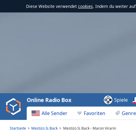
Diese Website verwendet
cookies
. Indem du weiter au
Video
Player
is
loading.
Play
Video
Online Radio Box
Spiele
Play
Skip
Alle Sender
Favoriten
Genre
Backward
Skip
Forward
Startseite
Mestizo Is Back
Mestizo Is Back - Maron Virarin
Mute