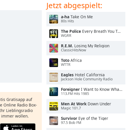
Jetzt abgespielt:
a-ha
Take On Me
80s Hits
The Police
Every Breath You Take
WGRR
R.E.M.
Losing My Religion
ClassicHitsNow
Toto
Africa
WTTR
Eagles
Hotel California
Jackson Hole Community Radio
Foreigner
I Want to Know What Love Is
113.FM Hits 1985
atis Gratisapp auf
Men At Work
Down Under
e Online Radio Box-
Magic 101.7
Ihr Lieblingsradio
e immer wollen.
Survivor
Eye of the Tiger
97.5 Bob FM