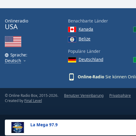
the
window.
Onlineradio
Benachbarte Länder
USA
Text
Kanada
Color
Belize
Opacity
Populäre Länder
Sprache:
Deutschland
Deutsch
Text
Background
Online-Radio
Sie können Onli
Color
© Online Radio Box, 2015-2026.
Benutzer Vereinbarung
Privatsphäre
Opacity
Created by
Final Level
Caption
Area
La Mega 97.9
Background