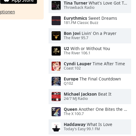
Tina Turner
What's Love Got To Do With It
Throwback Radio
ptionen
Eurythmics
Sweet Dreams
181.FM Classic Buzz
Bon Jovi
Livin' On a Prayer
The River 95.7
U2
With or Without You
The River 106.1
Cyndi Lauper
Time After Time
Coast 102
Europe
The Final Countdown
Q102
Michael Jackson
Beat It
24/7 MJ Radio
Queen
Another One Bites the Dust
The X 100.7
Haddaway
What Is Love
Today's Easy 99.1 FM