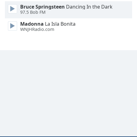
Bruce Springsteen
Dancing In the Dark
Font
97.5 Bob FM
Family
Madonna
La Isla Bonita
WNJHRadio.com
Reset
Done
Close
Modal
Dialog
End
of
dialog
window.