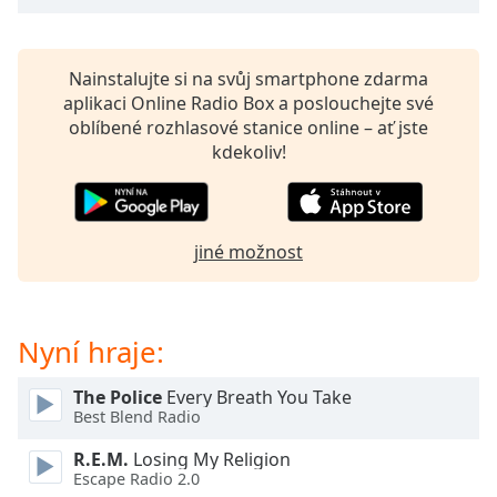
opens
subtitles
settings
Nainstalujte si na svůj smartphone zdarma
dialog
aplikaci Online Radio Box a poslouchejte své
subtitles
oblíbené rozhlasové stanice online – ať jste
off
,
kdekoliv!
selected
Audio
Track
jiné možnost
Picture-
in-
Picture
Fullscreen
Nyní hraje:
This
is
The Police
Every Breath You Take
a
Best Blend Radio
modal
window.
R.E.M.
Losing My Religion
Escape Radio 2.0