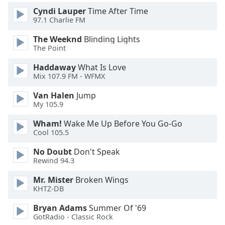
Color
Cyndi Lauper
Time After Time
97.1 Charlie FM
Opacity
The Weeknd
Blinding Lights
The Point
Caption
Haddaway
What Is Love
Area
Mix 107.9 FM - WFMX
Background
Color
Van Halen
Jump
My 105.9
Opacity
Wham!
Wake Me Up Before You Go-Go
Cool 105.5
Font
No Doubt
Don't Speak
Rewind 94.3
Size
Mr. Mister
Broken Wings
KHTZ-DB
Text
Edge
Bryan Adams
Summer Of '69
Style
GotRadio - Classic Rock