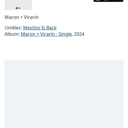
Remaining
Time
-
Maron + Virarin
-:-
Umělec:
Mestizo Is Back
1x
Album:
Maron + Virarin - Single
, 2024
Playback
Rate
Chapters
Chapters
Descriptions
descriptions
off
,
selected
Subtitles
subtitles
settings
,