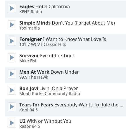
Beginning
Eagles
Hotel California
of
KFHS Radio
dialog
window.
Simple Minds
Don't You (Forget About Me)
Escape
Toximania
will
cancel
Foreigner
I Want to Know What Love Is
101.7 WCVT Classic Hits
and
close
Survivor
Eye of the Tiger
the
Mike FM
window.
Men At Work
Down Under
99.9 The Hawk
Text
Color
Bon Jovi
Livin' On a Prayer
Moab Rocks Community Radio
Opacity
Tears for Fears
Everybody Wants To Rule the World
Kool 94.5
Text
U2
With or Without You
Background
Razor 94.5