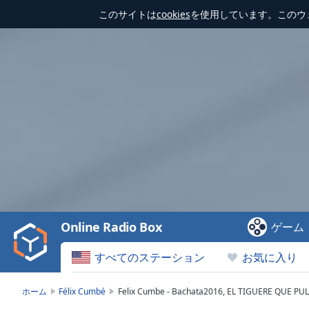
このサイトは
cookies
を使用しています。このウ
Video
Player
is
loading.
Play
Video
Online Radio Box
ゲーム
Play
Skip
すべてのステーション
お気に入り
Backward
Skip
Forward
ホーム
Félix Cumbé
Felix Cumbe - Bachata2016, EL TIGUERE QUE PUL
Mute