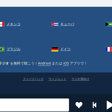
メキシコ
キューバ
ブラジル
ドイツ
ラジオ
を無料で聴こう！
Android
または
iOS
アプリで！
フィードバック
ウィジェット
ラジオ局向け