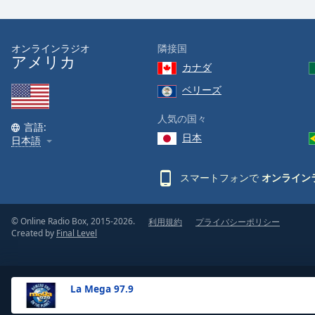
the
window.
オンラインラジオ
隣接国
アメリカ
Text
カナダ
Color
ベリーズ
Opacity
人気の国々
言語:
日本
日本語
Text
Background
スマートフォンで
オンライン
Color
© Online Radio Box, 2015-2026.
利用規約
プライバシーポリシー
Opacity
Created by
Final Level
Caption
Area
La Mega 97.9
Background