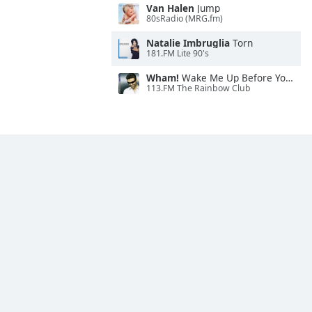
Van Halen
Jump
80sRadio (MRG.fm)
Natalie Imbruglia
Torn
181.FM Lite 90's
Wham!
Wake Me Up Before You Go-Go
113.FM The Rainbow Club