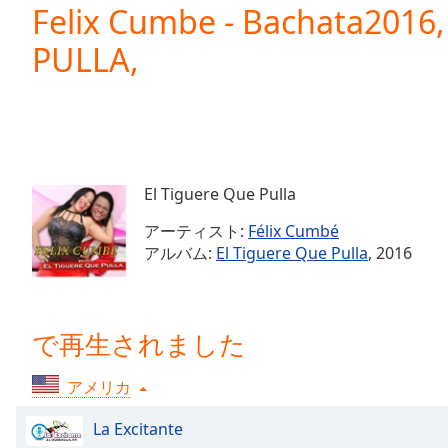
Current
Felix Cumbe - Bachata2016
Time
0:00
PULLA,
/
Duration
-:-
Loaded
:
0.00%
0:00
Stream
Type
LIVE
El Tiguere Que Pulla
Seek to
live,
アーティスト:
Félix Cumbé
currently
アルバム:
El Tiguere Que Pulla
, 2016
behind
live
LIVE
Remaining
Time
-
-:-
で再生されました
1x
アメリカ
Playback
Rate
La Excitante