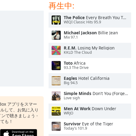
再生中:
The Police
Every Breath You Take
WIQI Classic Hits 95.9
Michael Jackson
Billie Jean
Mix 97.1
R.E.M.
Losing My Religion
KKLD The Cloud
Toto
Africa
93.3 The Drive
Eagles
Hotel California
Big 94.5
Simple Minds
Don't You (Forget About Me)
Love sigh
o Box アプリをスマー
Men At Work
Down Under
ールして、お気に入り
WRJO
ンで聴きましょう -
いても！
Survivor
Eye of the Tiger
Today's 101.9