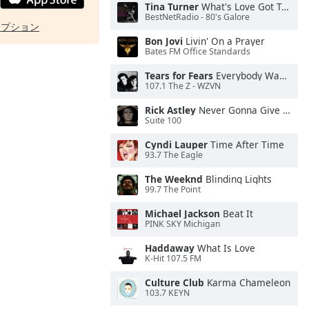
Tina Turner
What's Love Got To Do With It
BestNetRadio - 80's Galore
オプション
Bon Jovi
Livin' On a Prayer
Bates FM Office Standards
Tears for Fears
Everybody Wants To Rule the World
107.1 The Z - WZVN
Rick Astley
Never Gonna Give You Up
Suite 100
Cyndi Lauper
Time After Time
93.7 The Eagle
The Weeknd
Blinding Lights
99.7 The Point
Michael Jackson
Beat It
PINK SKY Michigan
Haddaway
What Is Love
K-Hit 107.5 FM
Culture Club
Karma Chameleon
103.7 KEYN