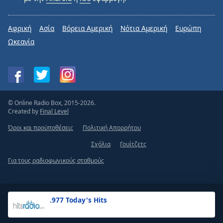
Αφρική
Ασία
Βόρεια Αμερική
Νότια Αμερική
Ευρώπη
Ωκεανία
© Online Radio Box, 2015-2026.
Created by
Final Level
Όροι και προϋποθέσεις
Πολιτική Απορρήτου
Σχόλια
Γουίτζετς
Για τους ραδιοφωνικούς σταθμούς
.977 Today's Hits