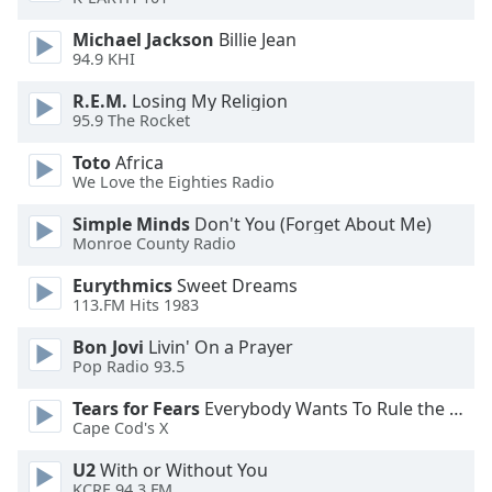
Beginning
of
Michael Jackson
Billie Jean
dialog
94.9 KHI
window.
Escape
R.E.M.
Losing My Religion
95.9 The Rocket
will
cancel
Toto
Africa
and
We Love the Eighties Radio
close
the
Simple Minds
Don't You (Forget About Me)
window.
Monroe County Radio
Eurythmics
Sweet Dreams
Text
113.FM Hits 1983
Color
Bon Jovi
Livin' On a Prayer
Pop Radio 93.5
Opacity
Tears for Fears
Everybody Wants To Rule the World
Cape Cod's X
Text
Background
U2
With or Without You
KCRE 94.3 FM