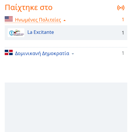
Παίχτηκε στο
Remaining
Time
-
-:-
1
Ηνωμένες Πολιτείες
1x
La Excitante
1
Playback
Rate
1
Δομινικανή Δημοκρατία
Chapters
Chapters
Descriptions
descriptions
off
,
selected
Subtitles
subtitles
settings
,