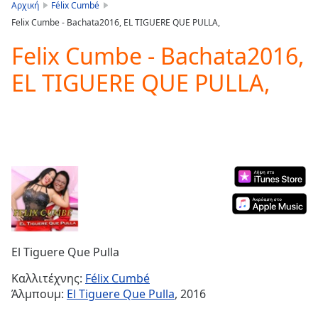
is
Αρχική
Félix Cumbé
loading.
Felix Cumbe - Bachata2016, EL TIGUERE QUE PULLA,
Play
Video
Felix Cumbe - Bachata2016,
Play
EL TIGUERE QUE PULLA,
Skip
Backward
Skip
Forward
Mute
Current
Time
0:00
/
Duration
-:-
Loaded
:
0.00%
Stream
El Tiguere Que Pulla
Type
LIVE
Seek to
Καλλιτέχνης:
Félix Cumbé
live,
Άλμπουμ:
El Tiguere Que Pulla
, 2016
currently
behind
live
LIVE