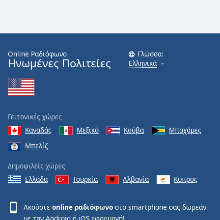
Online Ραδιόφωνο
Γλώσσα:
Ηνωμένες Πολιτείες
Ελληνικά
Γειτονικές χώρες
Καναδάς
Μεξικό
Κούβα
Μπαχάμες
Μπελίζ
Δημοφιλείς χώρες
Ελλάδα
Τουρκία
Αλβανία
Κύπρος
Ακούστε
online ραδιόφωνο
στο smartphone σας δωρεάν
με την
Android
ή
iOS
εφαρμογή!