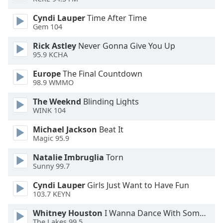
Color
Cyndi Lauper
Time After Time
Gem 104
Opacity
Rick Astley
Never Gonna Give You Up
95.9 KCHA
Caption
Area
Europe
The Final Countdown
Background
98.9 WMMO
Color
The Weeknd
Blinding Lights
WINK 104
Opacity
Michael Jackson
Beat It
Magic 95.9
Font
Natalie Imbruglia
Torn
Size
Sunny 99.7
Cyndi Lauper
Girls Just Want to Have Fun
Text
103.7 KEYN
Edge
Style
Whitney Houston
I Wanna Dance With Somebody
The Lakes 99.5