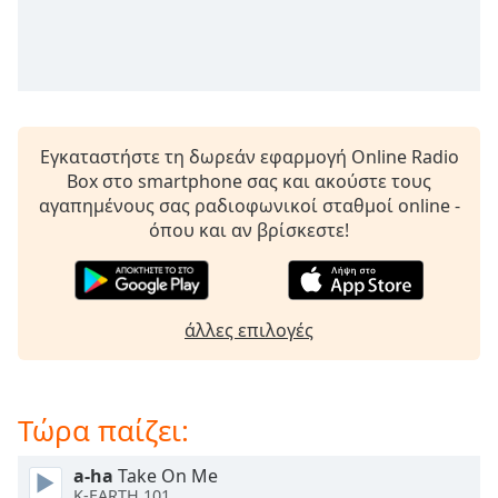
opens
subtitles
settings
dialog
subtitles
off
,
Εγκαταστήστε τη δωρεάν εφαρμογή Online Radio
selected
Box στο smartphone σας και ακούστε τους
αγαπημένους σας ραδιοφωνικοί σταθμοί online -
Audio
Track
όπου και αν βρίσκεστε!
Picture-
in-
Picture
άλλες επιλογές
Fullscreen
This
is
a
Τώρα παίζει:
modal
window.
a-ha
Take On Me
K-EARTH 101