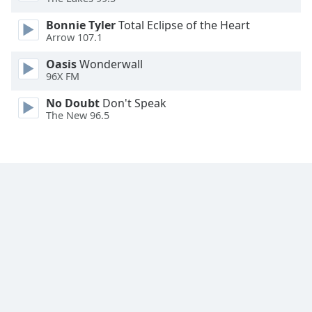
Font
Bonnie Tyler
Total Eclipse of the Heart
Arrow 107.1
Family
Oasis
Wonderwall
96X FM
Reset
Done
No Doubt
Don't Speak
Close
The New 96.5
Modal
Dialog
End
of
dialog
window.