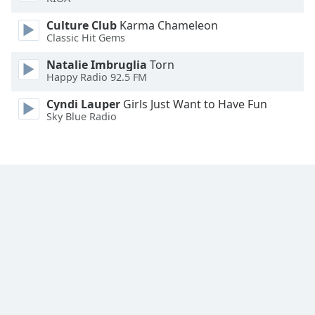
Font
Culture Club
Karma Chameleon
Classic Hit Gems
Family
Natalie Imbruglia
Torn
Happy Radio 92.5 FM
Reset
Done
Cyndi Lauper
Girls Just Want to Have Fun
Close
Sky Blue Radio
Modal
Dialog
End
of
dialog
window.