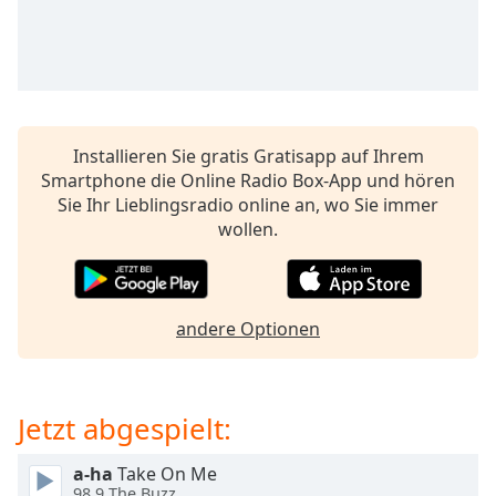
opens
subtitles
settings
dialog
subtitles
off
,
Installieren Sie gratis Gratisapp auf Ihrem
selected
Smartphone die Online Radio Box-App und hören
Sie Ihr Lieblingsradio online an, wo Sie immer
Audio
Track
wollen.
Picture-
in-
Picture
andere Optionen
Fullscreen
This
is
a
Jetzt abgespielt:
modal
window.
a-ha
Take On Me
98.9 The Buzz