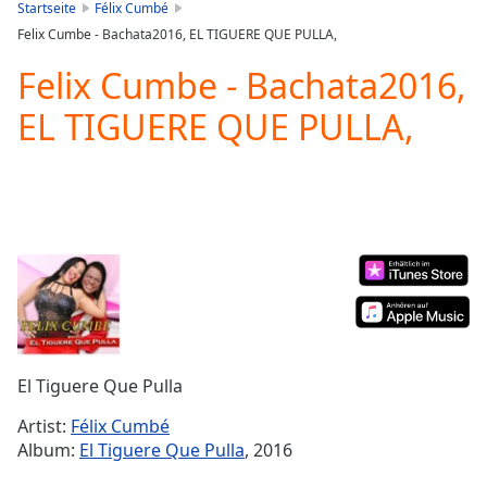
is
Startseite
Félix Cumbé
loading.
Felix Cumbe - Bachata2016, EL TIGUERE QUE PULLA,
Play
Video
Felix Cumbe - Bachata2016,
Play
EL TIGUERE QUE PULLA,
Skip
Backward
Skip
Forward
Mute
Current
Time
0:00
/
Duration
-:-
Loaded
:
0.00%
Stream
El Tiguere Que Pulla
Type
LIVE
Seek to
Artist:
Félix Cumbé
live,
Album:
El Tiguere Que Pulla
, 2016
currently
behind
live
LIVE