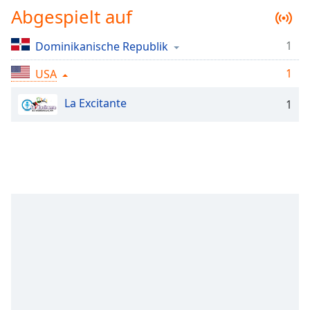
Abgespielt auf
Remaining
Time
-
-:-
1
Dominikanische Republik
1
1x
USA
Playback
Rate
La Excitante
1
Chapters
Chapters
Descriptions
descriptions
off
,
selected
Subtitles
subtitles
settings
,