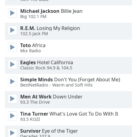
Beginning
of
Michael Jackson
Billie Jean
dialog
Big 102.1 FM
window.
Escape
R.E.M.
Losing My Religion
102.5 Jack FM
will
cancel
Toto
Africa
and
Mix Radio
close
the
Eagles
Hotel California
window.
Classic Rock 94.9 & 104.5
Simple Minds
Don't You (Forget About Me)
Text
BestNetRadio - Warm and Soft Hits
Color
Men At Work
Down Under
93.3 The Drive
Opacity
Tina Turner
What's Love Got To Do With It
93.5 KOZI
Text
Background
Survivor
Eye of the Tiger
Decades 107.9