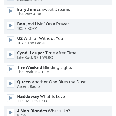
Color
Eurythmics
Sweet Dreams
The Wax Altar
Opacity
Bon Jovi
Livin' On a Prayer
105.7 KOZZ
Caption
Area
U2
With or Without You
Background
107.3 The Eagle
Color
Cyndi Lauper
Time After Time
Lite Rock 92.1 WLRO
Opacity
The Weeknd
Blinding Lights
The Peak 104.1 FM
Font
Queen
Another One Bites the Dust
Size
Ascent Radio
Haddaway
What Is Love
Text
113.FM Hits 1993
Edge
Style
4 Non Blondes
What's Up?
KIOA