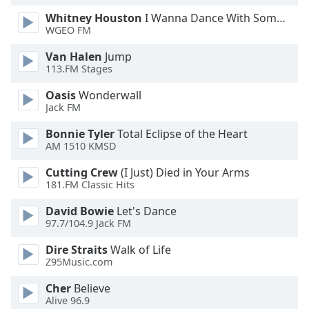
Whitney Houston
I Wanna Dance With Somebody
Font
WGEO FM
Family
Van Halen
Jump
113.FM Stages
Reset
Oasis
Wonderwall
Done
Jack FM
Close
Modal
Bonnie Tyler
Total Eclipse of the Heart
Dialog
End
AM 1510 KMSD
of
Cutting Crew
(I Just) Died in Your Arms
dialog
181.FM Classic Hits
window.
David Bowie
Let's Dance
97.7/104.9 Jack FM
Dire Straits
Walk of Life
Z95Music.com
Cher
Believe
Alive 96.9