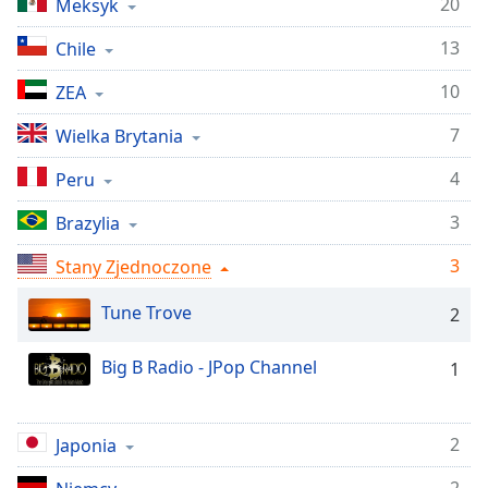
20
Meksyk
Remaining
Time
-
13
Chile
-:-
10
ZEA
1x
7
Wielka Brytania
Playback
Rate
4
Peru
Chapters
3
Brazylia
Chapters
3
Stany Zjednoczone
Descriptions
Tune Trove
2
descriptions
off
,
Big B Radio - JPop Channel
1
selected
Subtitles
2
Japonia
subtitles
settings
,