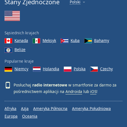
Stany Zjednoczone
Polski
Sąsiednich krajach
Kanada
Meksyk
Kuba
Bahamy
Belize
Popularne kraje
Niemcy
Holandia
Polska
Czechy
Posłuchaj
radio internetowe
w smartfonie za darmo za
pośrednictwem aplikacji na
Androida
lub
iOS
!
Afryka
Azja
Ameryka Północna
Ameryka Południowa
Europa
Oceania