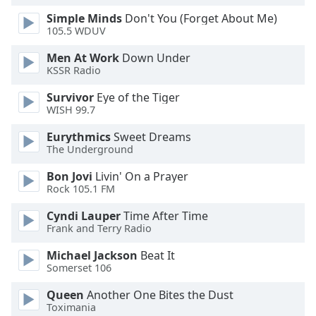
Color
Simple Minds
Don't You (Forget About Me)
105.5 WDUV
Opacity
Men At Work
Down Under
KSSR Radio
Caption
Survivor
Eye of the Tiger
Area
WISH 99.7
Background
Color
Eurythmics
Sweet Dreams
The Underground
Opacity
Bon Jovi
Livin' On a Prayer
Rock 105.1 FM
Font
Cyndi Lauper
Time After Time
Size
Frank and Terry Radio
Michael Jackson
Beat It
Text
Somerset 106
Edge
Queen
Another One Bites the Dust
Style
Toximania