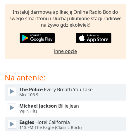
Beginning
of
Instałuj darmową aplikację Online Radio Box do
dialog
swego smartfonu i słuchaj uliubionę stacji radiowe
window.
na żywo gdziekolwiek!
Escape
will
cancel
and
inne opcje
close
the
window.
Na antenie:
Text
Color
The Police
Every Breath You Take
Mix 106.9
Opacity
Michael Jackson
Billie Jean
WJFNHits
Text
Eagles
Hotel California
Background
113.FM The Eagle (Classic Rock)