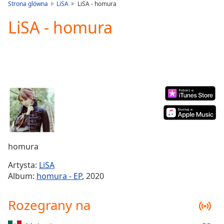
is
Strona glówna
LiSA
LiSA - homura
loading.
LiSA - homura
Play
Video
Play
Skip
Backward
Skip
Forward
Mute
Current
Time
0:00
/
Duration
-:-
homura
Loaded
:
0.00%
Artysta:
LiSA
Stream
Album:
homura - EP
, 2020
Type
LIVE
Seek to
Rozegrany na
live,
currently
behind
live
LIVE