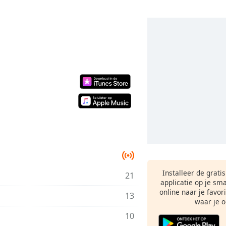
Installeer de grati
21
applicatie op je sm
online naar je favor
13
waar je o
10