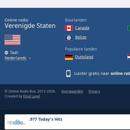
the
window.
Online radio
Buurlanden
Verenigde Staten
Text
Canada
Color
Belize
Opacity
Populaire landen
Taal:
Duitsland
Nederlands
Text
Background
Luister gratis naar
online ra
Color
© Online Radio Box, 2015-2026.
Voorwaarden
Privacy
Opacity
Created by
Final Level
Caption
Area
.977 Today's Hits
Background