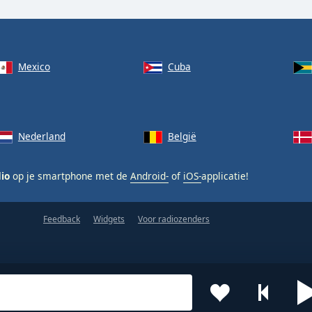
Mexico
Cuba
Nederland
België
dio
op je smartphone met de
Android-
of
iOS-
applicatie!
Feedback
Widgets
Voor radiozenders