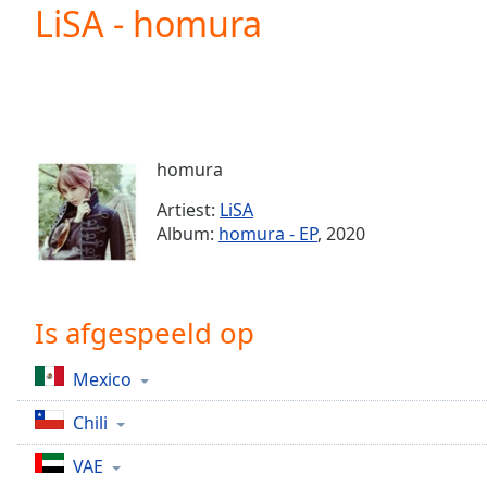
Current
LiSA - homura
Time
0:00
/
Duration
-:-
Loaded
:
0.00%
0:00
homura
Stream
Type
LIVE
Artiest:
LiSA
Seek to
Album:
homura - EP
, 2020
live,
currently
behind
live
LIVE
Remaining
Is afgespeeld op
Time
-
-:-
Mexico
1x
Chili
Playback
Rate
VAE