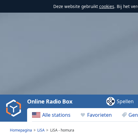
Deze website gebruikt
cookies
. Bij het v
Video
Player
is
loading.
Play
Video
Online Radio Box
Spellen
Play
Skip
Alle stations
Favorieten
Gen
Backward
Skip
Forward
Homepagina
LiSA
LiSA - homura
Mute