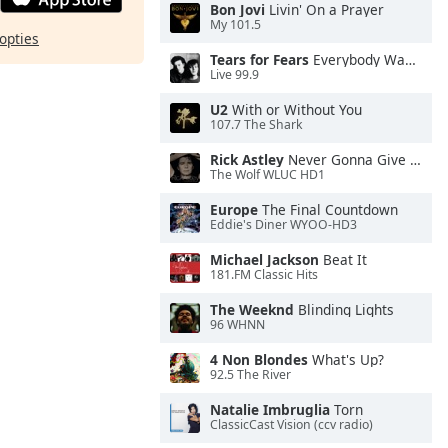
Bon Jovi
Livin' On a Prayer
My 101.5
opties
Tears for Fears
Everybody Wants To Rule the World
Live 99.9
U2
With or Without You
107.7 The Shark
Rick Astley
Never Gonna Give You Up
The Wolf WLUC HD1
Europe
The Final Countdown
Eddie's Diner WYOO-HD3
Michael Jackson
Beat It
181.FM Classic Hits
The Weeknd
Blinding Lights
96 WHNN
4 Non Blondes
What's Up?
92.5 The River
Natalie Imbruglia
Torn
ClassicCast Vision (ccv radio)