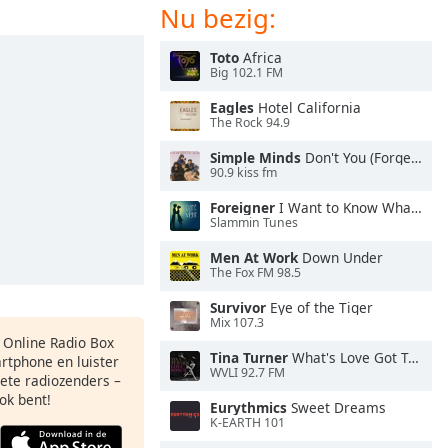
Nu bezig:
Toto
Africa
Big 102.1 FM
Eagles
Hotel California
The Rock 94.9
Simple Minds
Don't You (Forget About Me)
90.9 kiss fm
Foreigner
I Want to Know What Love Is
Slammin Tunes
Men At Work
Down Under
The Fox FM 98.5
Survivor
Eye of the Tiger
Mix 107.3
s Online Radio Box
Tina Turner
What's Love Got To Do With It
artphone en luister
WVLI 92.7 FM
iete radiozenders –
ok bent!
Eurythmics
Sweet Dreams
K-EARTH 101