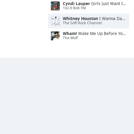
Cyndi Lauper
Girls Just Want to Have Fun
102.9 Bob FM
Whitney Houston
I Wanna Dance With Somebody
The Soft Rock Channel
Wham!
Wake Me Up Before You Go-Go
The Wolf