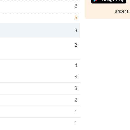
8
andere 
5
3
2
4
3
3
2
1
1