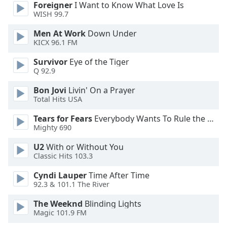
Foreigner
I Want to Know What Love Is
WISH 99.7
Opacity
Men At Work
Down Under
KICX 96.1 FM
Caption
Survivor
Eye of the Tiger
Area
Q 92.9
Background
Color
Bon Jovi
Livin' On a Prayer
Total Hits USA
Opacity
Tears for Fears
Everybody Wants To Rule the World
Mighty 690
Font
U2
With or Without You
Size
Classic Hits 103.3
Cyndi Lauper
Time After Time
Text
92.3 & 101.1 The River
Edge
The Weeknd
Blinding Lights
Style
Magic 101.9 FM