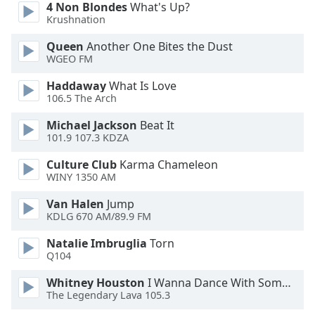
4 Non Blondes
What's Up?
Font
Krushnation
Family
Queen
Another One Bites the Dust
WGEO FM
Reset
Haddaway
What Is Love
Done
106.5 The Arch
Close
Modal
Michael Jackson
Beat It
Dialog
End
101.9 107.3 KDZA
of
Culture Club
Karma Chameleon
dialog
WINY 1350 AM
window.
Van Halen
Jump
KDLG 670 AM/89.9 FM
Natalie Imbruglia
Torn
Q104
Whitney Houston
I Wanna Dance With Somebody
The Legendary Lava 105.3