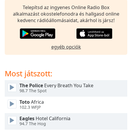
of
Telepítsd az ingyenes Online Radio Box
dialog
alkalmazást okostelefonodra és hallgasd online
window.
kedvenc rádióállomásaidat, akárhol is jársz!
Escape
will
cancel
and
egyéb opciók
close
the
window.
Most játszott:
Text
Color
The Police
Every Breath You Take
98.7 The Spot
Opacity
Toto
Africa
102.3 WFJP
Text
Eagles
Hotel California
Background
94.7 The Hog
Color