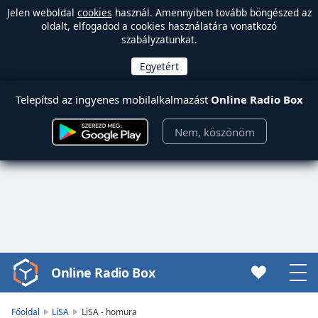
Jelen weboldal
cookies
használ. Amennyiben tovább böngészed az
oldalt, elfogadod a cookies használatára vonatkozó
szabályzatunkat.
Telepítsd az ingyenes mobilalkalmazást
Online Radio Box
Nem, köszönöm
Online Radio Box
Video
Player
is
Főoldal
LiSA
LiSA - homura