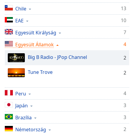
Remaining
Time
-
13
Chile
-:-
10
EAE
1x
7
Egyesült Királyság
Playback
Rate
4
Egyesült Államok
Chapters
Big B Radio - JPop Channel
2
Chapters
Tune Trove
2
Descriptions
descriptions
off
,
4
Peru
selected
3
Japán
Subtitles
3
Brazília
subtitles
settings
,
2
Németország