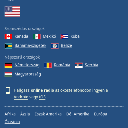
Szomszédos országok
Kanada
Mexikó
Kuba
Bahama-szigetek
Belize
Népszerű országok
Németország
Románia
Szerbia
Magyarország
Hallgass
online radio
az okostelefonodon ingyen a
Android
vagy
iOS
Afrika
Ázsia
Észak Amerika
Dél Amerika
Európa
Óceánia