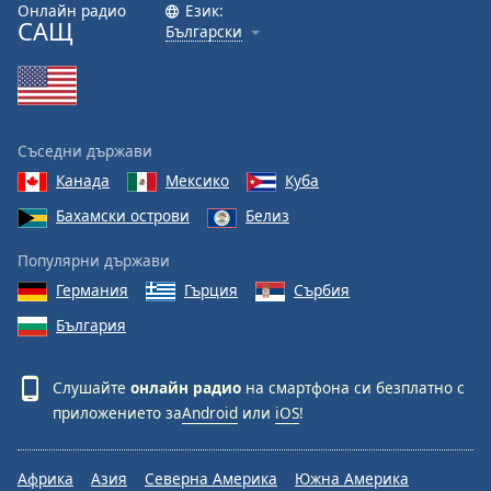
Онлайн радио
Език:
САЩ
Български
Съседни държави
Канада
Мексико
Куба
Бахамски острови
Белиз
Популярни държави
Германия
Гърция
Сърбия
България
Слушайте
онлайн радио
на смартфона си безплатно с
приложението за
Android
или
iOS
!
Африка
Азия
Северна Америка
Южна Америка