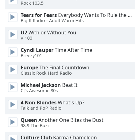
Rock 103.5
Font
Tears for Fears
Everybody Wants To Rule the World
Family
Big R Radio - Adult Warm Hits
U2
With or Without You
Reset
V 100
Done
Cyndi Lauper
Time After Time
Close
Breezy101
Modal
Dialog
End
Europe
The Final Countdown
of
Classic Rock Hard Radio
dialog
Michael Jackson
Beat It
window.
CJ's Awesome 80s
4 Non Blondes
What's Up?
Talk and PoP Radio
Queen
Another One Bites the Dust
98.9 The Buzz
Culture Club
Karma Chameleon