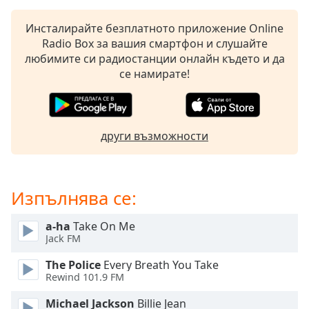
Beginning
of
Инсталирайте безплатното приложение Online
dialog
Radio Box за вашия смартфон и слушайте
window.
любимите си радиостанции онлайн където и да
Escape
се намирате!
will
cancel
and
close
други възможности
the
window.
Text
Изпълнява се:
Color
a-ha
Take On Me
Jack FM
Opacity
The Police
Every Breath You Take
Rewind 101.9 FM
Text
Background
Michael Jackson
Billie Jean