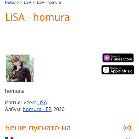
is
Начало
LiSA
LiSA - homura
loading.
LiSA - homura
Play
Video
Play
Skip
Backward
Skip
Forward
Mute
Current
Time
0:00
/
Duration
-:-
homura
Loaded
:
0.00%
Изпълнител:
LiSA
Stream
Албум:
homura - EP
, 2020
Type
LIVE
Seek to
Беше пуснато на
live,
currently
behind
live
LIVE