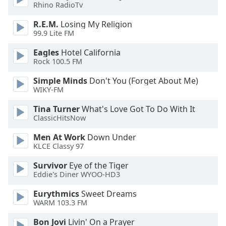
Color
Rhino RadioTv
R.E.M.
Losing My Religion
Opacity
99.9 Lite FM
Eagles
Hotel California
Caption
Rock 100.5 FM
Area
Simple Minds
Don't You (Forget About Me)
Background
WIKY-FM
Color
Tina Turner
What's Love Got To Do With It
ClassicHitsNow
Opacity
Men At Work
Down Under
KLCE Classy 97
Font
Size
Survivor
Eye of the Tiger
Eddie's Diner WYOO-HD3
Text
Eurythmics
Sweet Dreams
Edge
WARM 103.3 FM
Style
Bon Jovi
Livin' On a Prayer