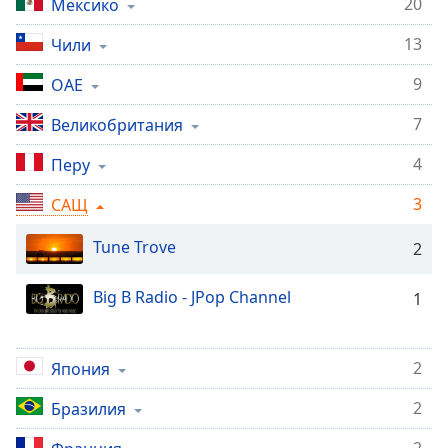
20
Мексико
Remaining
Time
-
13
Чили
-:-
9
ОАЕ
1x
7
Великобритания
Playback
Rate
4
Перу
Chapters
3
САЩ
Chapters
Tune Trove
2
Descriptions
Big B Radio - JPop Channel
descriptions
1
off
,
selected
2
Япония
Subtitles
2
Бразилия
subtitles
settings
,