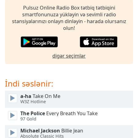
of
Pulsuz Online Radio Box tətbiq tətbiqini
dialog
smartfonunuza yükləyin və sevimli radio
window.
stansiyalarınızı onlayn dinləyin - harada olursanız
Escape
olun!
will
cancel
and
close
digər seçimlər
the
window.
Text
İndi səslənir:
Color
a-ha
Take On Me
W3Z Hotline
Opacity
The Police
Every Breath You Take
97 Gold
Text
Background
Michael Jackson
Billie Jean
Color
Absolute Classic Hits