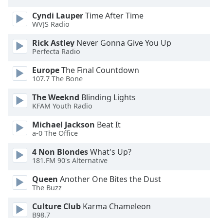
Font
Cyndi Lauper
Time After Time
Family
WVJS Radio
Rick Astley
Never Gonna Give You Up
Reset
Perfecta Radio
Done
Europe
The Final Countdown
Close
107.7 The Bone
Modal
Dialog
End
The Weeknd
Blinding Lights
of
KFAM Youth Radio
dialog
Michael Jackson
Beat It
window.
a-0 The Office
4 Non Blondes
What's Up?
181.FM 90's Alternative
Queen
Another One Bites the Dust
The Buzz
Culture Club
Karma Chameleon
B98.7