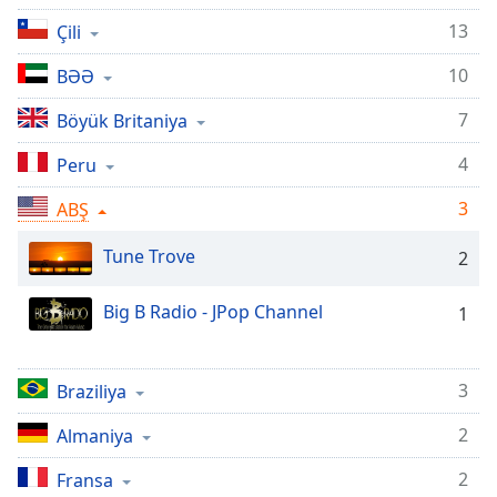
Remaining
Time
-
13
Çili
-:-
10
BƏƏ
1x
7
Böyük Britaniya
Playback
Rate
4
Peru
Chapters
3
ABŞ
Chapters
Tune Trove
2
Descriptions
Big B Radio - JPop Channel
descriptions
1
off
,
selected
3
Braziliya
Subtitles
2
Almaniya
subtitles
settings
,
2
Fransa