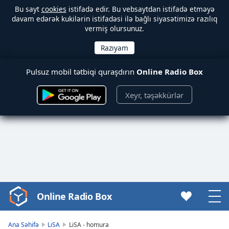
Bu sayt
cookies
istifadə edir. Bu vebsaytdan istifadə etməyə
davam edərək kukilərin istifadəsi ilə bağlı siyasətimizə razılıq
vermiş olursunuz.
Pulsuz mobil tətbiqi quraşdırın
Online Radio Box
Xeyr, təşəkkürlər
Online Radio Box
Video
Player
is
Ana Səhifə
LiSA
LiSA - homura