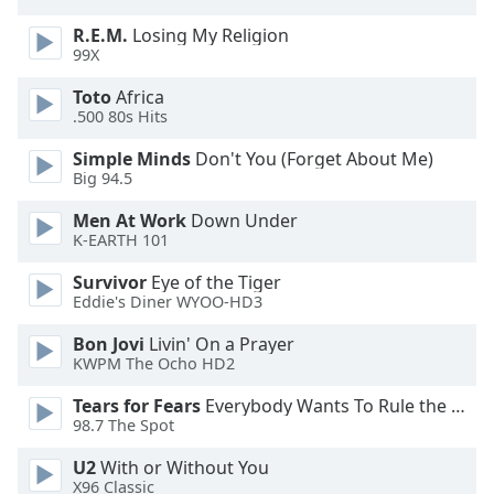
R.E.M.
Losing My Religion
Opacity
99X
Toto
Africa
Caption
.500 80s Hits
Area
Simple Minds
Don't You (Forget About Me)
Background
Big 94.5
Color
Men At Work
Down Under
K-EARTH 101
Opacity
Survivor
Eye of the Tiger
Eddie's Diner WYOO-HD3
Font
Size
Bon Jovi
Livin' On a Prayer
KWPM The Ocho HD2
Text
Tears for Fears
Everybody Wants To Rule the World
Edge
98.7 The Spot
Style
U2
With or Without You
X96 Classic