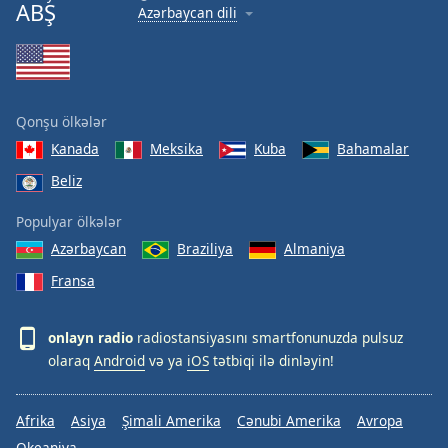
ABŞ
Azərbaycan dili
Qonşu ölkələr
Kanada
Meksika
Kuba
Bahamalar
Beliz
Populyar ölkələr
Azərbaycan
Braziliya
Almaniya
Fransa
onlayn radio
radiostansiyasını smartfonunuzda pulsuz
olaraq
Android
və ya
iOS
tətbiqi ilə dinləyin!
Afrika
Asiya
Şimali Amerika
Cənubi Amerika
Avropa
Okeaniya