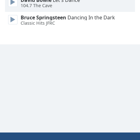
David Bowie
Let's Dance
Font
104.7 The Cave
Family
Bruce Springsteen
Dancing In the Dark
Classic Hits JFRC
Reset
Done
Close
Modal
Dialog
End
of
dialog
window.