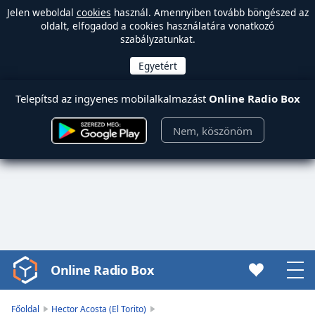
Jelen weboldal
cookies
használ. Amennyiben tovább böngészed az
oldalt, elfogadod a cookies használatára vonatkozó
szabályzatunkat.
Telepítsd az ingyenes mobilalkalmazást
Online Radio Box
Nem, köszönöm
Online Radio Box
Video
Player
is
Főoldal
Hector Acosta (El Torito)