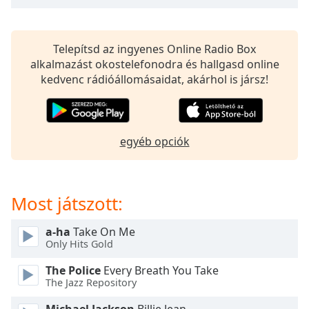
opens
subtitles
settings
dialog
Telepítsd az ingyenes Online Radio Box
subtitles
alkalmazást okostelefonodra és hallgasd online
off
,
kedvenc rádióállomásaidat, akárhol is jársz!
selected
Audio
Track
egyéb opciók
Picture-
in-
Picture
Fullscreen
Most játszott:
This
is
a-ha
Take On Me
a
Only Hits Gold
modal
window.
The Police
Every Breath You Take
The Jazz Repository
Beginning