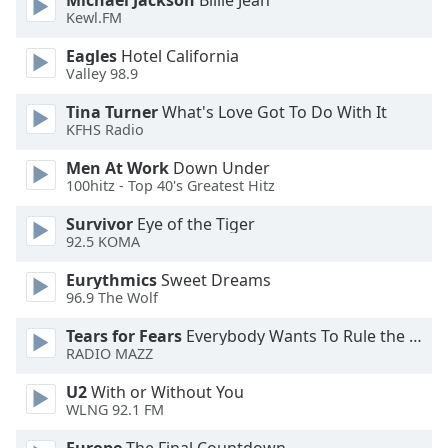
Michael Jackson
Billie Jean
of
Kewl.FM
dialog
window.
Eagles
Hotel California
Escape
Valley 98.9
will
Tina Turner
What's Love Got To Do With It
cancel
KFHS Radio
and
close
Men At Work
Down Under
the
100hitz - Top 40's Greatest Hitz
window.
Survivor
Eye of the Tiger
92.5 KOMA
Text
Color
Eurythmics
Sweet Dreams
96.9 The Wolf
Opacity
Tears for Fears
Everybody Wants To Rule the World
RADIO MAZZ
Text
U2
With or Without You
WLNG 92.1 FM
Background
Color