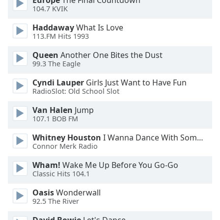
Europe
The Final Countdown
104.7 KVIK
Opacity
Haddaway
What Is Love
113.FM Hits 1993
Caption
Queen
Another One Bites the Dust
Area
99.3 The Eagle
Background
Color
Cyndi Lauper
Girls Just Want to Have Fun
RadioSlot: Old School Slot
Van Halen
Jump
Opacity
107.1 BOB FM
Whitney Houston
I Wanna Dance With Somebody
Font
Connor Merk Radio
Size
Wham!
Wake Me Up Before You Go-Go
Classic Hits 104.1
Text
Edge
Oasis
Wonderwall
Style
92.5 The River