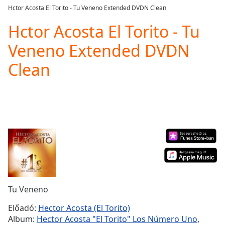
loading.
Hctor Acosta El Torito - Tu Veneno Extended DVDN Clean
Play
Video
Hctor Acosta El Torito - Tu
Play
Veneno Extended DVDN
Skip
Backward
Clean
Skip
Forward
Mute
Current
Time
0:00
/
Duration
-:-
Loaded
:
0.00%
Stream
Type
LIVE
Seek to
Tu Veneno
live,
currently
Előadó:
Hector Acosta (El Torito)
behind
live
LIVE
Album:
Hector Acosta "El Torito" Los Número Uno
,