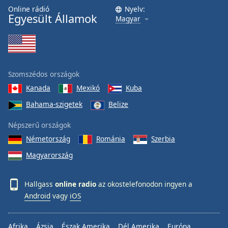
Online rádió
Nyelv:
Egyesült Államok
Magyar
Szomszédos országok
Kanada
Mexikó
Kuba
Bahama-szigetek
Belize
Népszerű országok
Németország
Románia
Szerbia
Magyarország
Hallgass
online radio
az okostelefonodon ingyen a
Android
vagy
iOS
Afrika
Ázsia
Észak Amerika
Dél Amerika
Európa