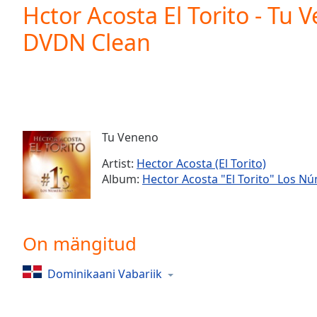
Current
Hctor Acosta El Torito - Tu
Time
0:00
DVDN Clean
/
Duration
-:-
Loaded
:
0.00%
0:00
Stream
Type
LIVE
Tu Veneno
Seek to
live,
Artist:
Hector Acosta (El Torito)
currently
Album:
Hector Acosta "El Torito" Los 
behind
live
LIVE
Remaining
Time
-
-:-
On mängitud
1x
Dominikaani Vabariik
Playback
Rate