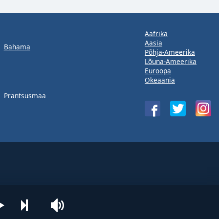
Aafrika
Aasia
Bahama
Põhja-Ameerika
Lõuna-Ameerika
Euroopa
Okeaania
Prantsusmaa