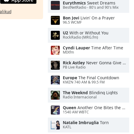
Eurythmics
Sweet Dreams
BestNetRadio - 80's and 90's Mix
alikud
Bon Jovi
Livin' On a Prayer
96.5 WCMF
U2
With or Without You
RockRadio (MRG.fm)
Cyndi Lauper
Time After Time
MIXfm
Rick Astley
Never Gonna Give You Up
PB Live Radio
Europe
The Final Countdown
KMZN 740 AM & 99.5 FM
The Weeknd
Blinding Lights
Radio Internacional
Queen
Another One Bites the Dust
1540 AM WBTC
Natalie Imbruglia
Torn
KATL