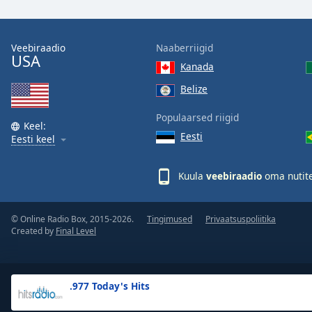
the
window.
Veebiraadio
Naaberriigid
USA
Text
Kanada
Color
Belize
Opacity
Populaarsed riigid
Keel:
Eesti
Eesti keel
Text
Background
Kuula
veebiraadio
oma nutite
Color
© Online Radio Box, 2015-2026.
Tingimused
Privaatsuspoliitika
Opacity
Created by
Final Level
Caption
Area
.977 Today's Hits
Background