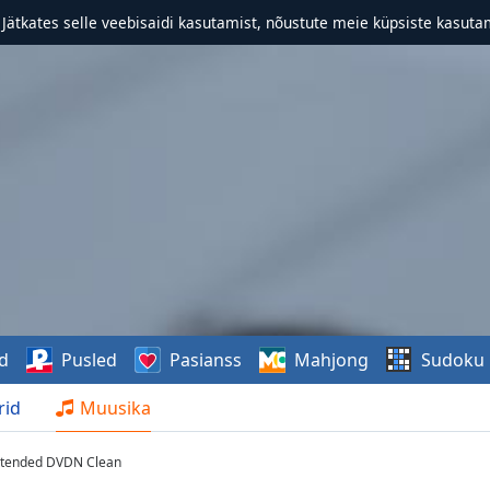
. Jätkates selle veebisaidi kasutamist, nõustute meie küpsiste kasutam
d
Pusled
Pasianss
Mahjong
Sudoku
rid
Muusika
Extended DVDN Clean