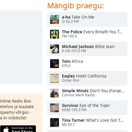
Mängib praegu:
a-ha
Take On Me
Q 92.3 FM
The Police
Every Breath You Take
FM 100.3
Michael Jackson
Billie Jean
K-Hit 107.5 FM
Toto
Africa
KPLA
Eagles
Hotel California
Outer Rim
Simple Minds
Don't You (Forget About Me)
Connor Merk Radio
 Online Radio Box
Survivor
Eye of the Tiger
elefoni ja kuulake
KKNI 105.3 FM
ojaamu võrgus -
 ei viibiksite!
Tina Turner
What's Love Got To Do With It
My 95.7