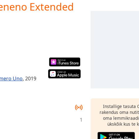
 Veneno Extended
Número Uno
, 2019
Installige tasuta
rakendus oma nutit
oma lemmikraadi
1
ükskõik kus te ka