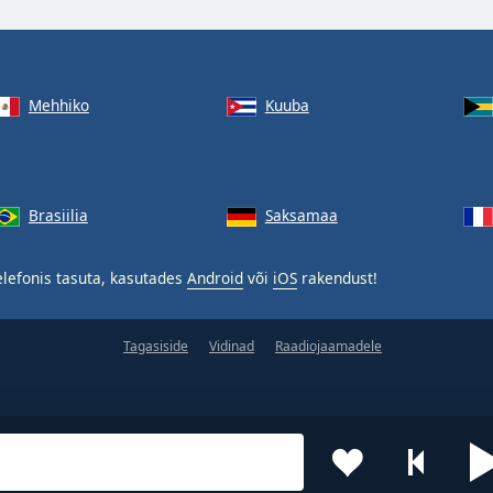
Mehhiko
Kuuba
Brasiilia
Saksamaa
lefonis tasuta, kasutades
Android
või
iOS
rakendust!
Tagasiside
Vidinad
Raadiojaamadele