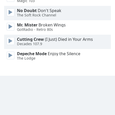
Magic 103
Font
No Doubt
Don't Speak
Family
The Soft Rock Channel
Mr. Mister
Broken Wings
GotRadio - Retro 80s
Reset
Done
Cutting Crew
(I Just) Died in Your Arms
Close
Decades 107.9
Modal
Dialog
Depeche Mode
Enjoy the Silence
End
The Lodge
of
dialog
window.