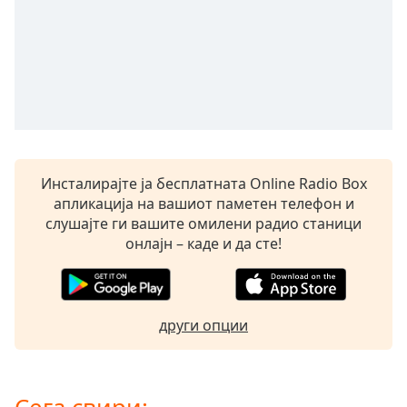
opens
subtitles
settings
dialog
subtitles
off
,
selected
Audio
Инсталирајте ја бесплатната Online Radio Box
Track
апликација на вашиот паметен телефон и
Picture-
слушајте ги вашите омилени радио станици
in-
онлајн – каде и да сте!
Picture
Fullscreen
This
is
други опции
a
modal
window.