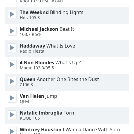
Color
Kool 103.9 FM - KGNT
The Weeknd
Blinding Lights
Opacity
Hits 105.3
Michael Jackson
Beat It
103.7 Rock
Caption
Area
Haddaway
What Is Love
Background
Radio Fiesta
Color
4 Non Blondes
What's Up?
Magic 103.3/95.5
Opacity
Queen
Another One Bites the Dust
Z106.3
Font
Van Halen
Jump
Size
QFM
Natalie Imbruglia
Torn
Text
KOOL 105
Edge
Style
Whitney Houston
I Wanna Dance With Somebody