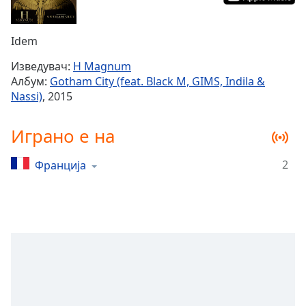
Remaining
Time
-
Idem
-:-
Изведувач:
H Magnum
1x
Албум:
Gotham City (feat. Black M, GIMS, Indila &
Playback
Nassi)
, 2015
Rate
Chapters
Играно е на
Chapters
2
Франција
Descriptions
descriptions
off
,
selected
Subtitles
subtitles
settings
,