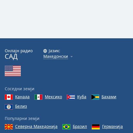
Онлајн радио
Јазик:
САД
Македонски
Соседни земји
Канада
Мексико
Куба
Бахами
Белиз
Популарни земји
Северна Македонија
Бразил
Германија