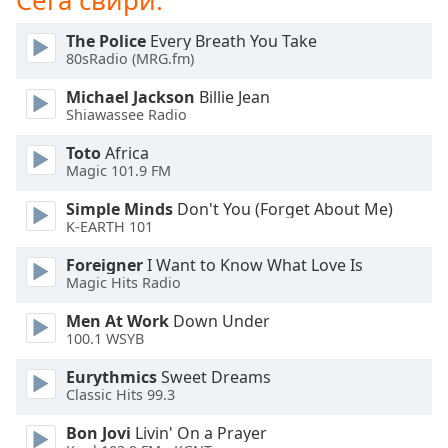
Сега свири:
Beginning
of
The Police
Every Breath You Take
dialog
80sRadio (MRG.fm)
window.
Escape
Michael Jackson
Billie Jean
will
Shiawassee Radio
cancel
Toto
Africa
and
Magic 101.9 FM
close
the
Simple Minds
Don't You (Forget About Me)
window.
K-EARTH 101
Foreigner
I Want to Know What Love Is
Text
Magic Hits Radio
Color
Men At Work
Down Under
100.1 WSYB
Opacity
Eurythmics
Sweet Dreams
Classic Hits 99.3
Text
Background
Bon Jovi
Livin' On a Prayer