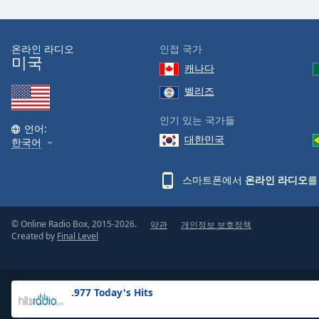
the
window.
온라인 라디오
인접 국가
미국
Text
캐나다
Color
벨리즈
Opacity
인기 있는 국가들
언어:
대한민국
한국어
Text
Background
스마트폰에서
온라인 라디오
를
Color
© Online Radio Box, 2015-2026.
약관
개인정보 보호정책
Opacity
Created by
Final Level
Caption
Area
.977 Today's Hits
Background