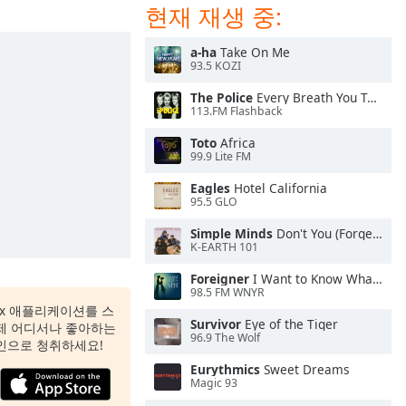
현재 재생 중:
a-ha
Take On Me
93.5 KOZI
The Police
Every Breath You Take
113.FM Flashback
Toto
Africa
99.9 Lite FM
Eagles
Hotel California
95.5 GLO
Simple Minds
Don't You (Forget About Me)
K-EARTH 101
Foreigner
I Want to Know What Love Is
98.5 FM WNYR
 Box 애플리케이션를 스
Survivor
Eye of the Tiger
제 어디서나 좋아하는
96.9 The Wolf
인으로 청취하세요!
Eurythmics
Sweet Dreams
Magic 93