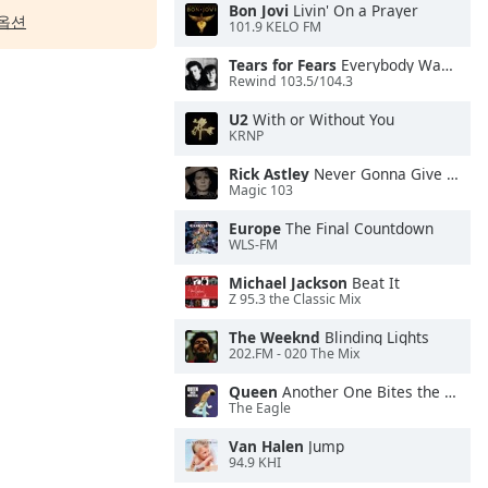
Bon Jovi
Livin' On a Prayer
옵션
101.9 KELO FM
Tears for Fears
Everybody Wants To Rule the World
Rewind 103.5/104.3
U2
With or Without You
KRNP
Rick Astley
Never Gonna Give You Up
Magic 103
Europe
The Final Countdown
WLS-FM
Michael Jackson
Beat It
Z 95.3 the Classic Mix
The Weeknd
Blinding Lights
202.FM - 020 The Mix
Queen
Another One Bites the Dust
The Eagle
Van Halen
Jump
94.9 KHI