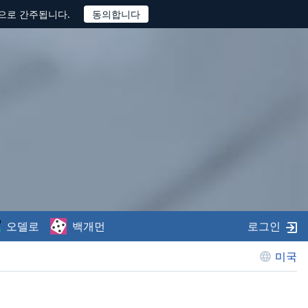
것으로 간주됩니다.
오델로
백개먼
로그인
미국