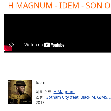
Current
H MAGNUM - IDEM - SON O
Time
0:00
/
Duration
-:-
Loaded
:
0.00%
0:00
Stream
Type
LIVE
Seek to
live,
currently
behind
live
LIVE
Remaining
Time
-
-:-
Idem
아티스트:
H Magnum
1x
앨범:
Gotham City (feat. Black M, GIMS, I
Playback
2015
Rate