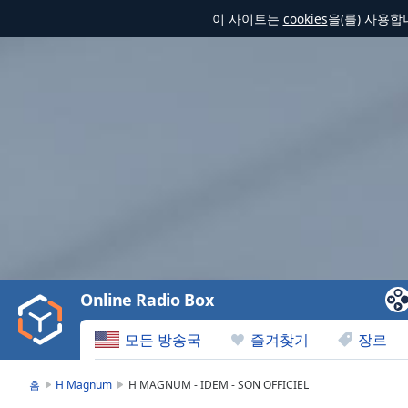
이 사이트는
cookies
을(를) 사용
Video
Player
is
loading.
Play
Video
Online Radio Box
Play
Skip
모든 방송국
즐겨찾기
장르
Backward
Skip
Forward
홈
H Magnum
H MAGNUM - IDEM - SON OFFICIEL
Mute