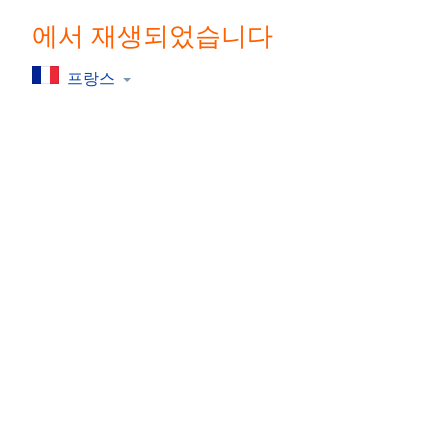
Chapters
에서 재생되었습니다
Chapters
프랑스
Descriptions
descriptions
off
,
selected
Subtitles
subtitles
settings
,
opens
subtitles
settings
dialog
subtitles
off
,
selected