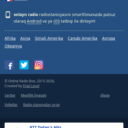
onlayn radio
radiostansiyasını smartfonunuzda pulsuz
olaraq
Android
və ya
iOS
tətbiqi ilə dinləyin!
Afrika
Asiya
Şimali Amerika
Cənubi Amerika
Avropa
Okeaniya
© Online Radio Box, 2015-2026.
Created by
Final Level
Şərtlər
Məxfilik Siyasəti
Əlaqə
Vidjetlər
Radio stansiyaları üçün
.977 Today's Hits