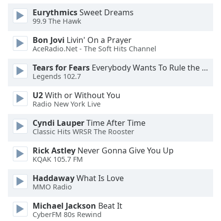
Eurythmics
Sweet Dreams
Opacity
99.9 The Hawk
Bon Jovi
Livin' On a Prayer
AceRadio.Net - The Soft Hits Channel
Caption
Area
Tears for Fears
Everybody Wants To Rule the World
Background
Legends 102.7
Color
U2
With or Without You
Radio New York Live
Opacity
Cyndi Lauper
Time After Time
Classic Hits WRSR The Rooster
Font
Rick Astley
Never Gonna Give You Up
Size
KQAK 105.7 FM
Haddaway
What Is Love
Text
MMO Radio
Edge
Style
Michael Jackson
Beat It
CyberFM 80s Rewind