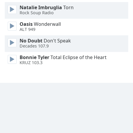
Font
Natalie Imbruglia
Torn
Family
Rock Soup Radio
Oasis
Wonderwall
ALT 949
Reset
Done
No Doubt
Don't Speak
Close
Decades 107.9
Modal
Dialog
Bonnie Tyler
Total Eclipse of the Heart
End
KRUZ 103.3
of
dialog
window.