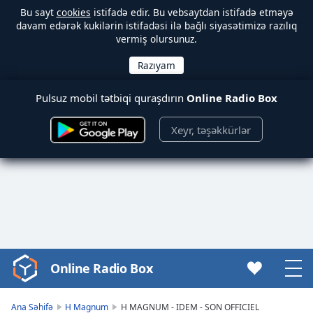
Bu sayt
cookies
istifadə edir. Bu vebsaytdan istifadə etməyə
davam edərək kukilərin istifadəsi ilə bağlı siyasətimizə razılıq
vermiş olursunuz.
Pulsuz mobil tətbiqi quraşdırın
Online Radio Box
Xeyr, təşəkkürlər
Online Radio Box
Video
Player
is
Ana Səhifə
H Magnum
H MAGNUM - IDEM - SON OFFICIEL