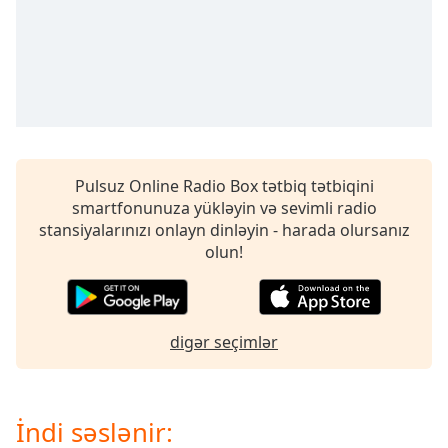
opens
subtitles
settings
dialog
subtitles
off
,
selected
Audio
Pulsuz Online Radio Box tətbiq tətbiqini
Track
smartfonunuza yükləyin və sevimli radio
Picture-
stansiyalarınızı onlayn dinləyin - harada olursanız
in-
olun!
Picture
Fullscreen
This
is
digər seçimlər
a
modal
window.
İndi səslənir:
Beginning