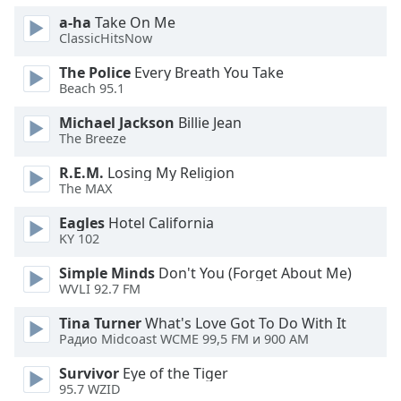
of
a-ha
Take On Me
dialog
ClassicHitsNow
window.
Escape
The Police
Every Breath You Take
will
Beach 95.1
cancel
Michael Jackson
Billie Jean
and
The Breeze
close
the
R.E.M.
Losing My Religion
window.
The MAX
Eagles
Hotel California
Text
KY 102
Color
Simple Minds
Don't You (Forget About Me)
WVLI 92.7 FM
Opacity
Tina Turner
What's Love Got To Do With It
Радио Midcoast WCME 99,5 FM и 900 AM
Text
Background
Survivor
Eye of the Tiger
Color
95.7 WZID