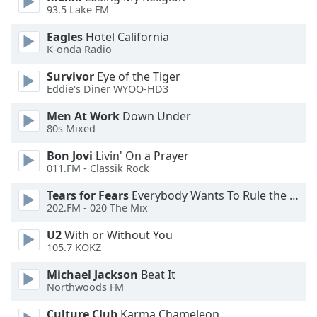
of
93.5 Lake FM
dialog
window.
Eagles
Hotel California
K-onda Radio
Escape
will
Survivor
Eye of the Tiger
cancel
Eddie's Diner WYOO-HD3
and
close
Men At Work
Down Under
80s Mixed
the
window.
Bon Jovi
Livin' On a Prayer
011.FM - Classik Rock
Text
Color
Tears for Fears
Everybody Wants To Rule the World
202.FM - 020 The Mix
Opacity
U2
With or Without You
105.7 KOKZ
Michael Jackson
Beat It
Text
Northwoods FM
Background
Color
Culture Club
Karma Chameleon