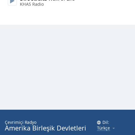
KHAS Radio
Font
Family
Reset
Done
Close
Modal
Dialog
End
of
dialog
window.
Çevrimiçi Radyo
Dil:
Amerika Birleşik Devletleri
Türkçe