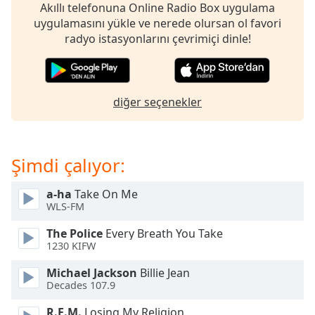
opens
Akıllı telefonuna Online Radio Box uygulama
subtitles
uygulamasını yükle ve nerede olursan ol favori
settings
radyo istasyonlarını çevrimiçi dinle!
dialog
subtitles
off
,
selected
diğer seçenekler
Audio
Track
Şimdi çalıyor:
Picture-
in-
Picture
a-ha
Take On Me
Fullscreen
WLS-FM
This
is
The Police
Every Breath You Take
a
1230 KIFW
modal
window.
Michael Jackson
Billie Jean
Decades 107.9
Beginning
R.E.M.
Losing My Religion