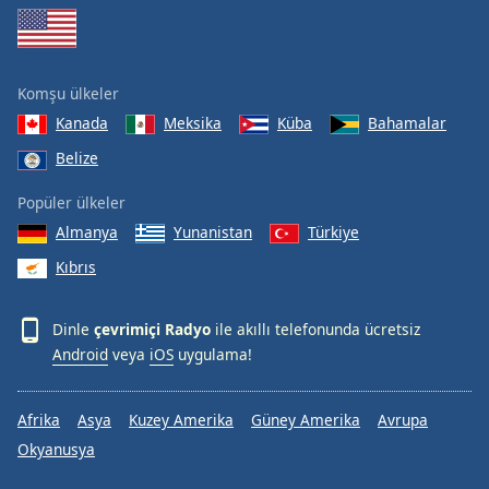
Komşu ülkeler
Kanada
Meksika
Küba
Bahamalar
Belize
Popüler ülkeler
Almanya
Yunanistan
Türkiye
Kıbrıs
Dinle
çevrimiçi Radyo
ile akıllı telefonunda ücretsiz
Android
veya
iOS
uygulama!
Afrika
Asya
Kuzey Amerika
Güney Amerika
Avrupa
Okyanusya