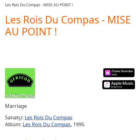
loading.
Les Rois Du Compas - MISE AU POINT !
Play
Video
Les Rois Du Compas - MISE
Play
AU POINT !
Skip
Backward
Skip
Forward
Mute
Current
Time
0:00
/
Duration
-:-
Loaded
:
0.00%
Stream
Marriage
Type
LIVE
Seek to
Sanatçı:
Les Rois Du Compas
live,
Albüm:
Les Rois Du Compas
, 1995
currently
behind
live
LIVE