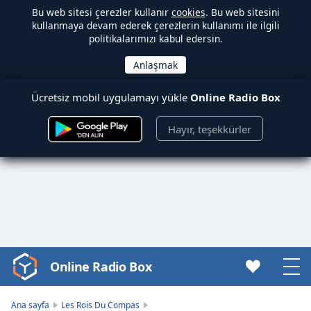
Bu web sitesi çerezler kullanır
cookies
. Bu web sitesini
kullanmaya devam ederek çerezlerin kullanımı ile ilgili
politikalarımızı kabul edersin.
Ücretsiz mobil uygulamayı yükle
Online Radio Box
Hayır, teşekkürler
Online Radio Box
Video
Player
is
Ana sayfa
Les Rois Du Compas