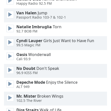
Happy Radio 92.5 FM
Opacity
Van Halen
Jump
Passport Radio 103-7 & 102-1
Caption
Natalie Imbruglia
Torn
Area
92.7 BOB FM
Background
Cyndi Lauper
Girls Just Want to Have Fun
Color
99.5 Magic FM
Oasis
Wonderwall
Opacity
Cali 93.9
No Doubt
Don't Speak
Font
96.9 KISS FM
Size
Depeche Mode
Enjoy the Silence
ALT 949
Text
Edge
Mr. Mister
Broken Wings
102.5 The River
Style
Dire Straits
Walk of Life