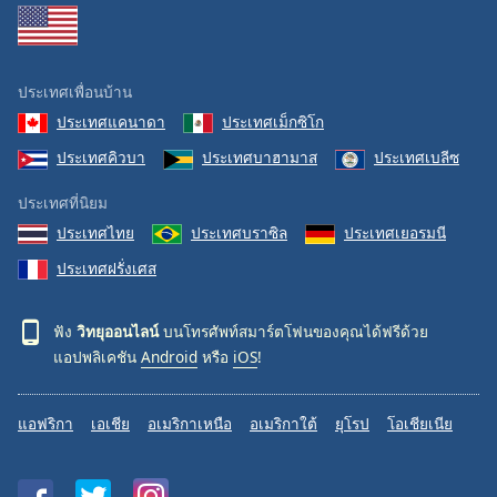
ประเทศเพื่อนบ้าน
ประเทศแคนาดา
ประเทศเม็กซิโก
ประเทศคิวบา
ประเทศบาฮามาส
ประเทศเบลีซ
ประเทศที่นิยม
ประเทศไทย
ประเทศบราซิล
ประเทศเยอรมนี
ประเทศฝรั่งเศส
ฟัง
วิทยุออนไลน์
บนโทรศัพท์สมาร์ตโฟนของคุณได้ฟรีด้วย
แอปพลิเคชัน
Android
หรือ
iOS
!
แอฟริกา
เอเชีย
อเมริกาเหนือ
อเมริกาใต้
ยุโรป
โอเชียเนีย