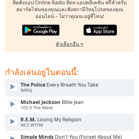
subtitles
ติดตั้งแอป Online Radio Box แอปพลิเคชัน ฟรีสำหรับ
settings
สมาร์ตโฟนของคุณและฟังสถานีวิทยุโปรดของคุณ
dialog
ออนไลน์ – ไม่ว่าคุณจะอยู่ที่ไหน!
subtitles
off
,
selected
ตัวเลือกอื่น ๆ
Audio
Track
Picture-
กำลังเล่นอยู่ในตอนนี้:
in-
Picture
Fullscreen
The Police
Every Breath You Take
This
WRNJ
is
a
Michael Jackson
Billie Jean
modal
105.9 The Wave
window.
R.E.M.
Losing My Religion
98.5 WTFM
Beginning
of
Simple Minds
Don't You (Forget About Me)