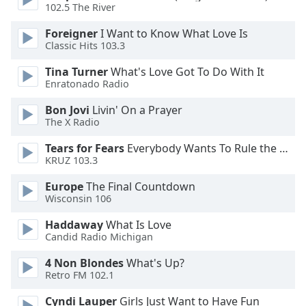
dialog
102.5 The River
window.
Foreigner
I Want to Know What Love Is
Escape
Classic Hits 103.3
will
cancel
Tina Turner
What's Love Got To Do With It
and
Enratonado Radio
close
Bon Jovi
Livin' On a Prayer
the
The X Radio
window.
Tears for Fears
Everybody Wants To Rule the World
Text
KRUZ 103.3
Color
Europe
The Final Countdown
Wisconsin 106
Opacity
Haddaway
What Is Love
Candid Radio Michigan
Text
4 Non Blondes
What's Up?
Background
Retro FM 102.1
Color
Cyndi Lauper
Girls Just Want to Have Fun