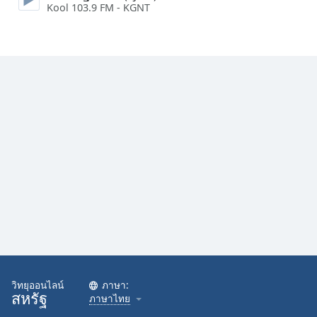
Kool 103.9 FM - KGNT
Family
Reset
Done
Close
Modal
Dialog
End
of
dialog
window.
วิทยุออนไลน์
ภาษา:
สหรัฐ
ภาษาไทย