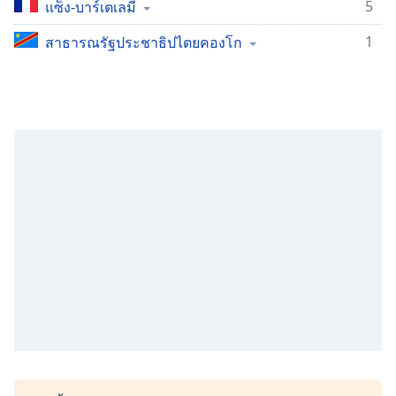
Time
-
5
แซ็ง-บาร์เตเลมี
-:-
1
สาธารณรัฐประชาธิปไตยคองโก
1x
Playback
Rate
Chapters
Chapters
Descriptions
descriptions
off
,
selected
Subtitles
subtitles
settings
,
opens