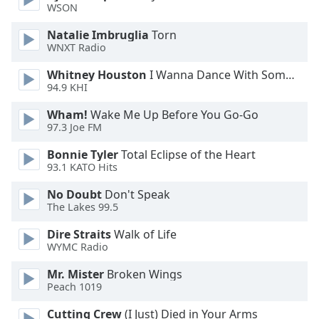
WSON
Opacity
Natalie Imbruglia
Torn
WNXT Radio
Caption
Area
Whitney Houston
I Wanna Dance With Somebody
94.9 KHI
Background
Color
Wham!
Wake Me Up Before You Go-Go
97.3 Joe FM
Opacity
Bonnie Tyler
Total Eclipse of the Heart
93.1 KATO Hits
Font
No Doubt
Don't Speak
Size
The Lakes 99.5
Dire Straits
Walk of Life
Text
WYMC Radio
Edge
Mr. Mister
Broken Wings
Style
Peach 1019
Cutting Crew
(I Just) Died in Your Arms
Font