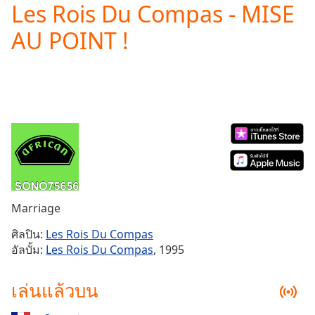
Les Rois Du Compas - MISE
Play
Video
AU POINT !
Play
Skip
Backward
Skip
Forward
Mute
Current
Time
0:00
/
Duration
-:-
Loaded
:
0.00%
Marriage
Stream
Type
LIVE
ศิลปิน:
Les Rois Du Compas
Seek to
อัลบั้ม:
Les Rois Du Compas
, 1995
live,
currently
behind
เล่นแล้วบน
live
LIVE
Remaining