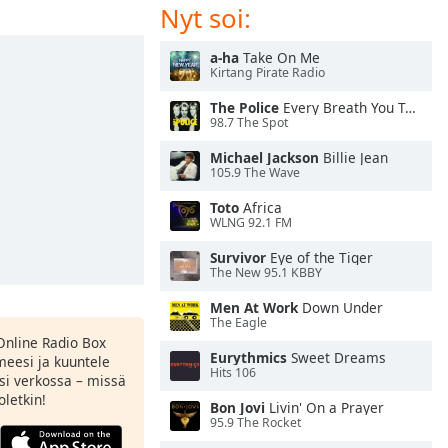
Nyt soi:
a-ha
Take On Me
Kirtang Pirate Radio
The Police
Every Breath You Take
98.7 The Spot
Michael Jackson
Billie Jean
105.9 The Wave
Toto
Africa
WLNG 92.1 FM
Survivor
Eye of the Tiger
The New 95.1 KBBY
Men At Work
Down Under
The Eagle
Online Radio Box
Eurythmics
Sweet Dreams
meesi ja kuuntele
Hits 106
si verkossa – missä
oletkin!
Bon Jovi
Livin' On a Prayer
95.9 The Rocket