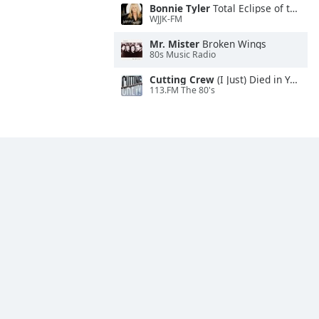
Bonnie Tyler
Total Eclipse of the Heart
WJJK-FM
Mr. Mister
Broken Wings
80s Music Radio
Cutting Crew
(I Just) Died in Your Arms
113.FM The 80's