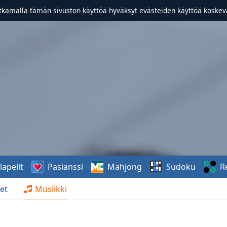
atkamalla tämän sivuston käyttöä hyväksyt evästeiden käyttöä koske
lapelit
Pasianssi
Mahjong
Sudoku
R
et
Musiikki