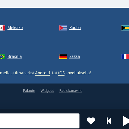
Meksiko
Kuuba
Brasilia
Saksa
mellasi ilmaiseksi
Android
- tai
iOS
-sovelluksella!
Palaute
Widgetit
Radiokanaville