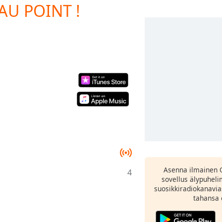
 AU POINT !
Asenna ilmainen 
4
sovellus älypuheli
suosikkiradiokanavia
tahansa 