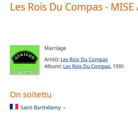
Current
Les Rois Du Compas - MISE
Time
0:00
/
Duration
-:-
Loaded
:
0.00%
0:00
Marriage
Stream
Type
LIVE
Artisti:
Les Rois Du Compas
Seek to
Albumi:
Les Rois Du Compas
, 1995
live,
currently
behind
live
LIVE
Remaining
On soitettu
Time
-
-:-
Saint-Barthélemy
1x
Playback
Rate