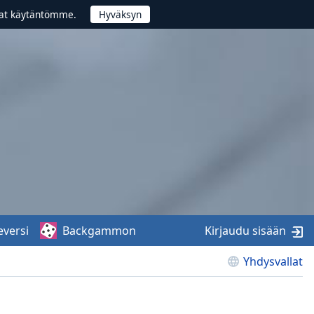
vat käytäntömme.
eversi
Backgammon
Kirjaudu sisään
Yhdysvallat