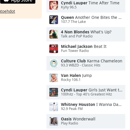
Cyndi Lauper
Time After Time
KyXy 96.5
htoehdot
Queen
Another One Bites the Dust
107.7 The Lake
4 Non Blondes
What's Up?
Talk and PoP Radio
Michael Jackson
Beat It
Fun Tower Radio
Culture Club
Karma Chameleon
93.3 WBZD - Classic Hits
Van Halen
Jump
Rocky 106.1
Cyndi Lauper
Girls Just Want to Have Fun
100hitz - Top 40's Greatest Hitz
Whitney Houston
I Wanna Dance With Somebody
92.9 Peak FM
Oasis
Wonderwall
Play Radio