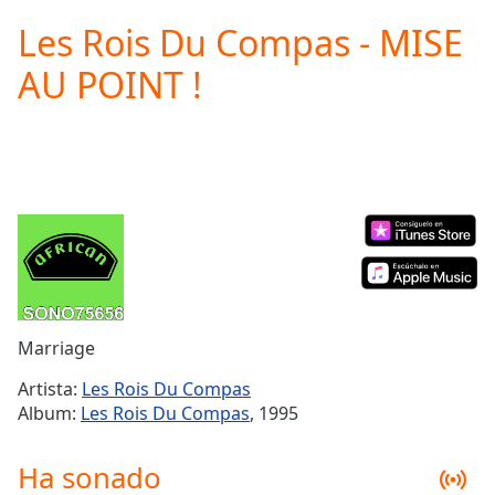
loading.
Les Rois Du Compas - MISE
Play
Video
AU POINT !
Play
Skip
Backward
Skip
Forward
Mute
Current
Time
0:00
/
Duration
-:-
Loaded
:
0.00%
Marriage
Stream
Type
LIVE
Artista:
Les Rois Du Compas
Seek to
Album:
Les Rois Du Compas
, 1995
live,
currently
behind
Ha sonado
live
LIVE