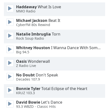
Haddaway
What Is Love
Opacity
MMO Radio
Michael Jackson
Beat It
Caption
CyberFM 80s Rewind
Area
Natalie Imbruglia
Torn
Background
Rock Soup Radio
Color
Whitney Houston
I Wanna Dance With Somebody
Big 94.5
Opacity
Oasis
Wonderwall
Z Radio Live
Font
Size
No Doubt
Don't Speak
Decades 107.9
Text
Bonnie Tyler
Total Eclipse of the Heart
KRUZ 103.3
Edge
Style
David Bowie
Let's Dance
93.3 WBZD - Classic Hits