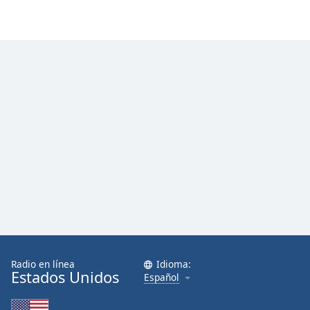
Font
Family
Reset
Done
Close
Modal
Dialog
End
of
dialog
window.
Radio en línea
Idioma:
Estados Unidos
Español