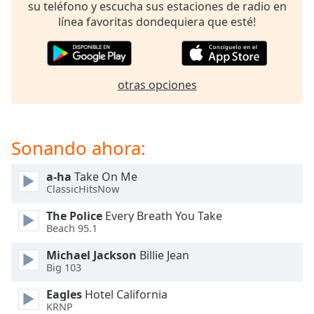
opens
su teléfono y escucha sus estaciones de radio en
subtitles
línea favoritas dondequiera que esté!
settings
dialog
subtitles
off
,
otras opciones
selected
Audio
Track
Sonando ahora:
Picture-
in-
a-ha
Take On Me
Picture
ClassicHitsNow
Fullscreen
This
The Police
Every Breath You Take
is
Beach 95.1
a
Michael Jackson
Billie Jean
modal
Big 103
window.
Eagles
Hotel California
Beginning
KRNP