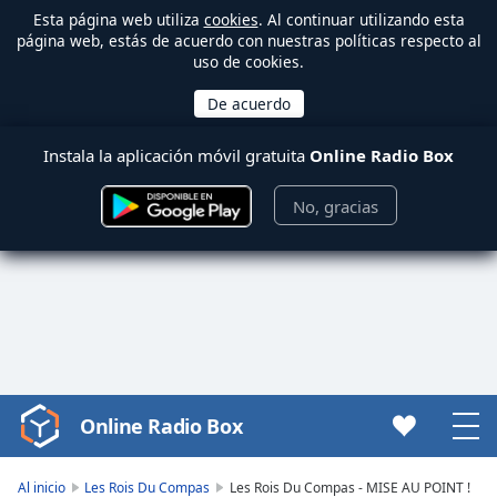
Esta página web utiliza
cookies
. Al continuar utilizando esta
página web, estás de acuerdo con nuestras políticas respecto al
uso de cookies.
Instala la aplicación móvil gratuita
Online Radio Box
No, gracias
Online Radio Box
Video
Player
is
Al inicio
Les Rois Du Compas
Les Rois Du Compas - MISE AU POINT !