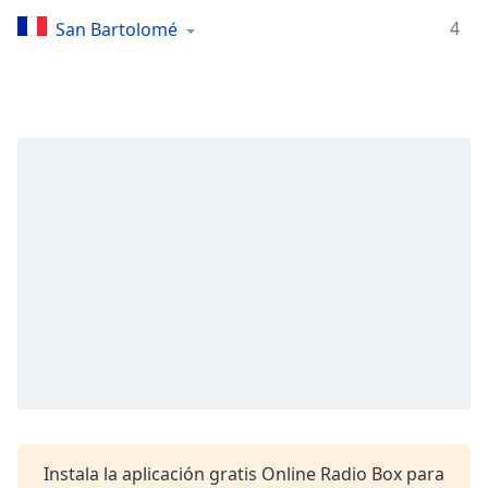
Remaining
Time
-
4
San Bartolomé
-:-
1x
Playback
Rate
Chapters
Chapters
Descriptions
descriptions
off
,
selected
Subtitles
subtitles
settings
,
Instala la aplicación gratis Online Radio Box para