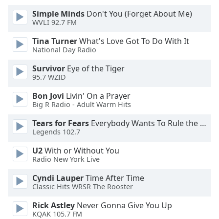
of
Simple Minds
Don't You (Forget About Me)
dialog
WVLI 92.7 FM
window.
Escape
Tina Turner
What's Love Got To Do With It
will
National Day Radio
cancel
and
Survivor
Eye of the Tiger
95.7 WZID
close
the
Bon Jovi
Livin' On a Prayer
window.
Big R Radio - Adult Warm Hits
Text
Tears for Fears
Everybody Wants To Rule the World
Legends 102.7
Color
U2
With or Without You
Radio New York Live
Opacity
Cyndi Lauper
Time After Time
Classic Hits WRSR The Rooster
Text
Background
Rick Astley
Never Gonna Give You Up
Color
KQAK 105.7 FM