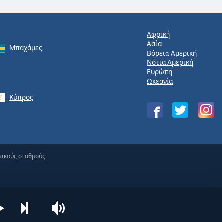
Αφρική
Ασία
Μπαχάμες
Βόρεια Αμερική
Νότια Αμερική
Ευρώπη
Ωκεανία
Κύπρος
νικούς σταθμούς