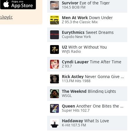
Survivor
Eye of the Tiger
104.5 BOB FM
πιλογές
Men At Work
Down Under
Z 95.3 the Classic Mix
Eurythmics
Sweet Dreams
Cupido New York
U2
With or Without You
WVJS Radio
Cyndi Lauper
Time After Time
Z 93.7
Rick Astley
Never Gonna Give You Up
113.FM Hits 1988
The Weeknd
Blinding Lights
WSGL
Queen
Another One Bites the Dust
Super Hits 102.7
Haddaway
What Is Love
K-Hit 107.5 FM