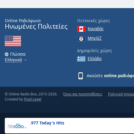
the
window.
Online Ραδιόφωνο
Γειτονικές χώρες
Ηνωμένες Πολιτείες
Text
Καναδάς
Color
Μπελίζ
Opacity
Δημοφιλείς χώρες
Γλώσσα:
Ελλάδα
Ελληνικά
Text
Background
Ακούστε
online ραδιό
Color
© Online Radio Box, 2015-2026.
Όροι και προϋποθέσεις
Πολιτική Απορ
Opacity
Created by
Final Level
Caption
Area
.977 Today's Hits
Background