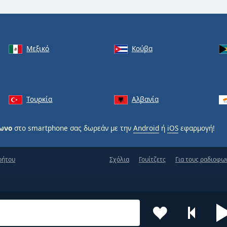
Μεξικό
Κούβα
Τουρκία
Αλβανία
φωνο
στο smartphone σας δωρεάν με την
Android
ή
iOS
εφαρμογή!
ρήτου
Σχόλια
Γουίτζετς
Για τους ραδιοφω