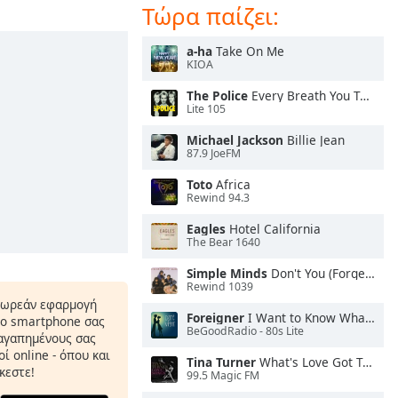
Τώρα παίζει:
a-ha
Take On Me
KIOA
The Police
Every Breath You Take
Lite 105
Michael Jackson
Billie Jean
87.9 JoeFM
Toto
Africa
Rewind 94.3
Eagles
Hotel California
The Bear 1640
Simple Minds
Don't You (Forget About Me)
Rewind 1039
δωρεάν εφαρμογή
Foreigner
I Want to Know What Love Is
το smartphone σας
BeGoodRadio - 80s Lite
 αγαπημένους σας
ί online - όπου και
Tina Turner
What's Love Got To Do With It
κεστε!
99.5 Magic FM