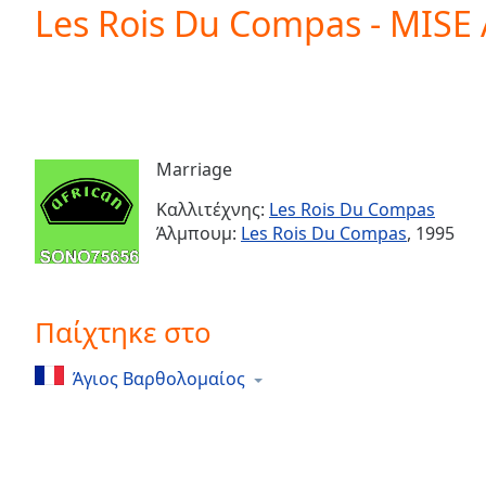
Current
Les Rois Du Compas - MISE
Time
0:00
/
Duration
-:-
Loaded
:
0.00%
0:00
Marriage
Stream
Type
LIVE
Καλλιτέχνης:
Les Rois Du Compas
Seek to
Άλμπουμ:
Les Rois Du Compas
, 1995
live,
currently
behind
live
LIVE
Remaining
Παίχτηκε στο
Time
-
-:-
Άγιος Βαρθολομαίος
1x
Playback
Rate