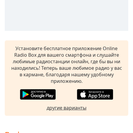
subtitles
settings
dialog
subtitles
off
,
selected
Установите бесплатное приложение Online
Audio
Radio Box для вашего смартфона и слушайте
Track
любимые радиостанции онлайн, где бы вы ни
Picture-
находились! Теперь ваше любимое радио у вас
in-
в кармане, благодаря нашему удобному
Picture
приложению.
Fullscreen
This
is
a
modal
другие варианты
window.
Beginning