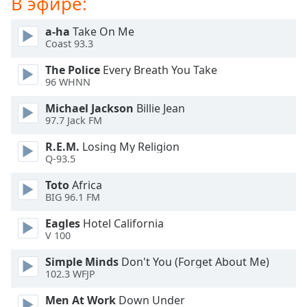
В эфире:
of
dialog
a-ha
Take On Me
window.
Coast 93.3
Escape
will
The Police
Every Breath You Take
cancel
96 WHNN
and
Michael Jackson
Billie Jean
close
97.7 Jack FM
the
window.
R.E.M.
Losing My Religion
Q-93.5
Text
Toto
Africa
Color
BIG 96.1 FM
Eagles
Hotel California
Opacity
V 100
Simple Minds
Don't You (Forget About Me)
Text
102.3 WFJP
Background
Color
Men At Work
Down Under