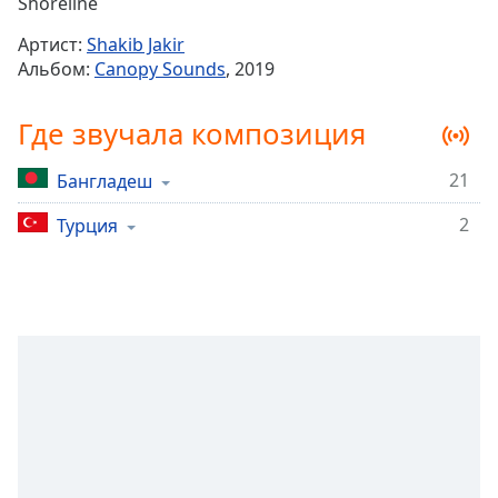
Remaining
Shoreline
Time
-
Артист:
Shakib Jakir
-:-
Альбом:
Canopy Sounds
, 2019
1x
Где звучала композиция
Playback
Rate
21
Бангладеш
Chapters
2
Chapters
Турция
Descriptions
descriptions
off
,
selected
Subtitles
subtitles
settings
,
opens