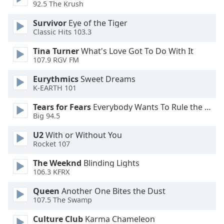
92.5 The Krush
Opacity
Survivor
Eye of the Tiger
Classic Hits 103.3
Caption
Tina Turner
What's Love Got To Do With It
Area
107.9 RGV FM
Background
Eurythmics
Sweet Dreams
Color
K-EARTH 101
Tears for Fears
Everybody Wants To Rule the World
Opacity
Big 94.5
U2
With or Without You
Font
Rocket 107
Size
The Weeknd
Blinding Lights
106.3 KFRX
Text
Queen
Another One Bites the Dust
Edge
107.5 The Swamp
Style
Culture Club
Karma Chameleon