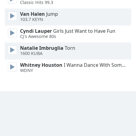
Classic Hits 99.3
Font
Family
Van Halen
Jump
103.7 KEYN
Reset
Cyndi Lauper
Girls Just Want to Have Fun
CJ's Awesome 80s
Done
Close
Natalie Imbruglia
Torn
Modal
Dialog
1600 KUBA
End
Whitney Houston
I Wanna Dance With Somebody
of
WDNY
dialog
window.